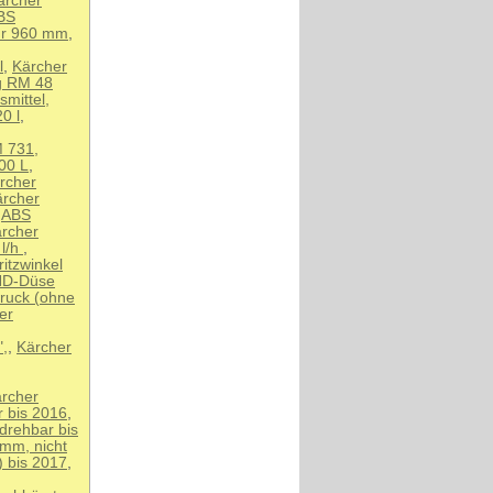
ärcher
BS
hr 960 mm
,
l
,
Kärcher
ig RM 48
smittel,
0 l
,
M 731,
00 L
,
rcher
ärcher
,
ABS
rcher
 l/h
,
itzwinkel
HD-Düse
druck (ohne
er
",
,
Kärcher
rcher
r bis 2016
,
drehbar bis
 mm, nicht
) bis 2017
,