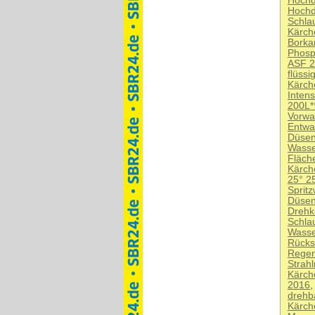
Hochd
Hochd
Schla
Kärch
Borkar
Phosph
ASF 2
flüss
Kärch
Inten
200L*
Vorwa
Entwa
Düsen
Wasser
Fläch
Kärch
25° 2
Spritz
Düsen
Drehk
Schla
Wasse
Rücks
Regen
Strah
Kärch
2016
drehb
Kärch