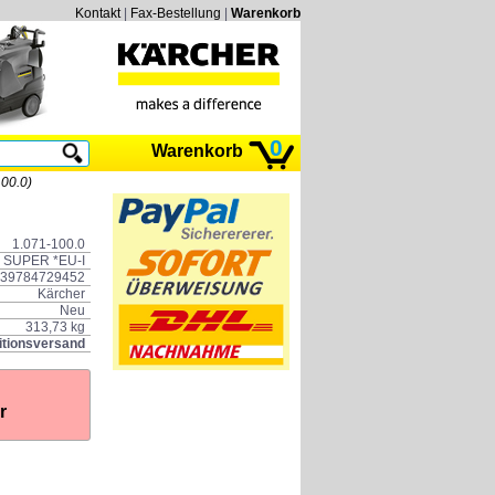
Kontakt
|
Fax-Bestellung
|
Warenkorb
0
Warenkorb
00.0)
1.071-100.0
 SUPER *EU-I
39784729452
Kärcher
Neu
313,73 kg
itionsversand
r