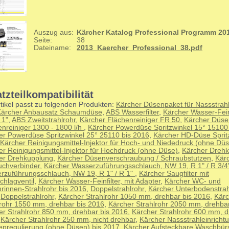
Auszug aus:
Kärcher Katalog Professional Programm 20
Seite:
38
Dateiname:
2013_Kaercher_Professional_38.pdf
tzteilkompatibilität
tikel passt zu folgenden Produkten:
Kärcher Düsenpaket für Nassstrahl
Kärcher Anbausatz Schaumdüse
,
ABS Wasserfilter
,
Kärcher Wasser-Feinf
 1"
,
ABS Zweitstrahlrohr
,
Kärcher Flächenreiniger FR 50
,
Kärcher Düse
enreiniger 1300 - 1800 l/h
,
Kärcher Powerdüse Spritzwinkel 15° 15100
er Powerdüse Spritzwinkel 25° 25110 bis 2016
,
Kärcher HD-Düse Sprit
Kärcher Reinigungsmittel-Injektor für Hoch- und Niededruck (ohne Dü
er Reinigungsmittel-Injektor für Hochdruck (ohne Düse)
,
Kärcher Dreh
er Drehkupplung
,
Kärcher Düsenverschraubung / Schraubstutzen
,
Kär
uchverbinder
,
Kärcher Wasserzuführungsschlauch, NW 19, R 1" / R 3/4
rzuführungsschlauch, NW 19, R 1" / R 1"
,
Kärcher Saugfilter mit
chlagventil
,
Kärcher Wasser-Feinfilter, mit Adapter
,
Kärcher WC- und
rinnen-Strahlrohr bis 2016
,
Doppelstrahlrohr
,
Kärcher Unterbodenstrah
,
Doppelstrahlrohr
,
Kärcher Strahlrohr 1050 mm, drehbar bis 2016
,
Kärc
lrohr 1550 mm, drehbar bis 2016
,
Kärcher Strahlrohr 2050 mm, drehba
er Strahlrohr 850 mm, drehbar bis 2016
,
Kärcher Strahlrohr 600 mm, d
,
Kärcher Strahlrohr 250 mm, nicht drehbar
,
Kärcher Nassstrahleinricht
nregulierung (ohne Düsen) bis 2017
,
Kärcher Aufsteckbare Waschbür