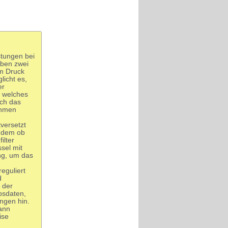
stungen bei
iben zwei
m Druck
licht es,
er
, welches
uch das
ahmen
versetzt
chdem ob
ilter
sel mit
ng, um das
eguliert
d
 der
ebsdaten,
ungen hin.
kann
ise