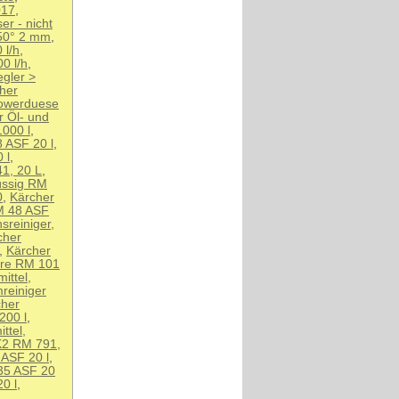
017
,
er - nicht
50° 2 mm
,
 l/h
,
0 l/h
,
egler >
her
owerduese
r Öl- und
1000 l
,
8 ASF 20 l
,
 l
,
1, 20 L
,
lüssig RM
0
,
Kärcher
RM 48 ASF
sreiniger,
cher
,
Kärcher
ure RM 101
ittel,
reiniger
cher
200 l
,
ttel,
K2 RM 791,
 ASF 20 l
,
35 ASF 20
0 l
,