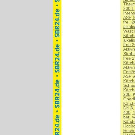
Therm
200 L
Inten
ASF, 
frei, 
alkali
Wäsch
Kärche
alkali
free 2
Aktivr
Strahl
free 2
Kärche
Aktivr
Fettlö
ASF ec
Kärche
Schau
Kärche
20L
,
K
Oberf
Kärch
DN 8,
400, 
bar, 
Kärch
Hochd
Hochd