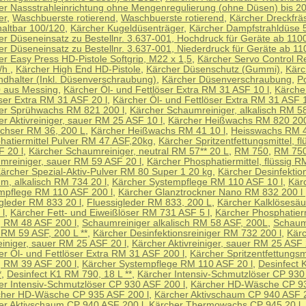
er Nassstrahleinrichtung ohne Mengenregulierung (ohne Düsen) bis 2
er
,
Waschbuerste rotierend
,
Waschbuerste rotierend
,
Kärcher Dreckfräs
altbar 100/120
,
Kärcher Kugeldüsenträger
,
Kärcher Dampfstrahldüse 
er Düseneinsatz zu Bestellnr. 3.637-001, Hochdruck für Geräte ab 1100
r Düseneinsatz zu Bestellnr. 3.637-001, Niederdruck für Geräte ab 110
er Easy Press HD-Pistole Softgrip, M22 x 1,5
,
Kärcher Servo Control R
l/h
,
Kärcher High End HD-Pistole
,
Kärcher Düsenschutz (Gummi)
,
Kärc
ndhalter (Inkl. Düsenverschraubung)
,
Kärcher Düsenverschraubung
,
P
 aus Messing
,
Kärcher Öl- und Fettlöser Extra RM 31 ASF 10 l
,
Kärche
öser Extra RM 31 ASF 20 l
,
Kärcher Öl- und Fettlöser Extra RM 31 ASF 
er Sprühwachs RM 821 200 l
,
Kärcher Schaumreiniger, alkalisch RM 5
r Aktivreiniger, sauer RM 25 ASF 10 l
,
Kärcher Heißwachs RM 820 200
chser RM 36, 200 L
,
Kärcher Heißwachs RM 41 10 l
,
Heisswachs RM 4
hatiermittel Pulver RM 47 ASF,20kg
,
Kärcher Spritzentfettungsmittel, f
F 20 l
,
Kärcher Schaumreiniger, neutral RM 57** 20 L
,
RM 750
,
RM 75
mreiniger, sauer RM 59 ASF 20 l
,
Kärcher Phosphatiermittel, flüssig 
ärcher Spezial-Aktiv-Pulver RM 80 Super 1 20 kg
,
Kärcher Desinfektion
m, alkalisch RM 734 20 l
,
Kärcher Systempflege RM 110 ASF 10 l
,
Kär
mpflege RM 110 ASF 200 l
,
Kärcher Glanztrockner Nano RM 832 200 l
igleder RM 833 20 l
,
Fluessigleder RM 833, 200 L
,
Kärcher Kalklösesä
 l
,
Kärcher Fett- und Eiweißlöser RM 731 ASF 5 l
,
Kärcher Phosphatierm
ig RM 48 ASF 200 l
,
Schaumreiniger alkalisch RM 58 ASF, 200L
,
Schaum
 RM 59 ASF, 200 L **
,
Kärcher Desinfektionsreiniger RM 732 200 l
,
Kär
einiger, sauer RM 25 ASF 20 l
,
Kärcher Aktivreiniger, sauer RM 25 ASF 
er Öl- und Fettlöser Extra RM 31 ASF 200 l
,
Kärcher Spritzentfettungsmi
ig RM 39 ASF 200 l
,
Kärcher Systempflege RM 110 ASF 20 l
,
Desinfect 
*
,
Desinfect K1 RM 790, 18 L **
,
Kärcher Intensiv-Schmutzlöser CP 930
er Intensiv-Schmutzlöser CP 930 ASF 200 l
,
Kärcher HD-Wäsche CP 9
cher HD-Wäsche CP 935 ASF 200 l
,
Kärcher Aktivschaum CP 940 ASF 2
er Aktivschaum CP 940 ASF 200 l
,
Kärcher Thermowachs CP 945 20 l
,