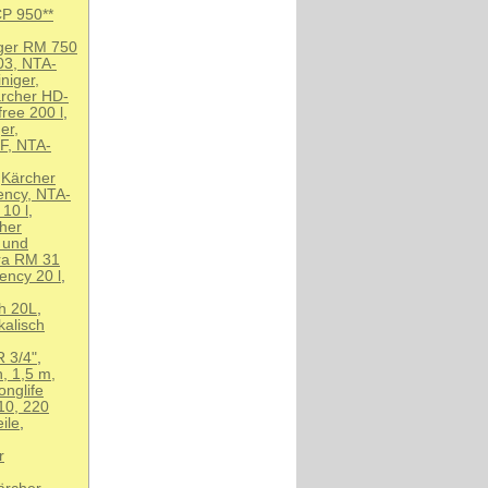
CP 950**
iger RM 750
3, NTA-
niger,
rcher HD-
ree 200 l
,
er,
SF, NTA-
,
Kärcher
iency, NTA-
 10 l
,
her
 und
tra RM 31
ency 20 l
,
ch 20L
,
kalisch
R 3/4"
,
, 1,5 m,
nglife
10, 220
ile
,
r