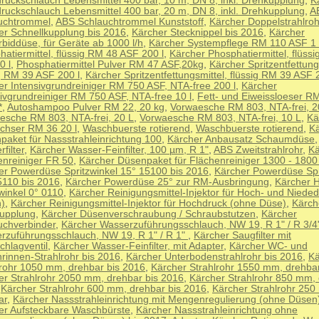
ruckschlauch Lebensmittel 400 bar, 10 m, DN 8, inkl. Drehkupplung
,
K
ruckschlauch Lebensmittel 400 bar, 20 m, DN 8, inkl. Drehkupplung
,
A
uchtrommel
,
ABS Schlauchtrommel Kunststoff
,
Kärcher Doppelstrahlro
er Schnellkupplung bis 2016
,
Kärcher Stecknippel bis 2016
,
Kärcher
biddüse, für Geräte ab 1000 l/h
,
Kärcher Systempflege RM 110 ASF 1 
atiermittel, flüssig RM 48 ASF 200 l
,
Kärcher Phosphatiermittel, flüss
0 l
,
Phosphatiermittel Pulver RM 47 ASF,20kg
,
Kärcher Spritzentfettung
ig RM 39 ASF 200 l
,
Kärcher Spritzentfettungsmittel, flüssig RM 39 ASF 2
er Intensivgrundreiniger RM 750 ASF, NTA-free 200 l
,
Kärcher
sivgrundreiniger RM 750 ASF, NTA-free 10 l
,
Fett- und Eiweissloeser R
*
,
Autoshampoo Pulver RM 22, 20 kg
,
Vorwaesche RM 803, NTA-frei, 2
esche RM 803, NTA-frei, 20 L
,
Vorwaesche RM 803, NTA-frei, 10 L
,
Kä
chser RM 36 20 l
,
Waschbuerste rotierend
,
Waschbuerste rotierend
,
K
paket für Nassstrahleinrichtung 100
,
Kärcher Anbausatz Schaumdüse
filter
,
Kärcher Wasser-Feinfilter, 100 µm, R 1"
,
ABS Zweitstrahlrohr
,
Kä
enreiniger FR 50
,
Kärcher Düsenpaket für Flächenreiniger 1300 - 1800
er Powerdüse Spritzwinkel 15° 15100 bis 2016
,
Kärcher Powerdüse Spr
5110 bis 2016
,
Kärcher Powerdüse 25° zur RM-Ausbringung
,
Kärcher 
winkel 0° 0110
,
Kärcher Reinigungsmittel-Injektor für Hoch- und Niede
)
,
Kärcher Reinigungsmittel-Injektor für Hochdruck (ohne Düse)
,
Kärch
upplung
,
Kärcher Düsenverschraubung / Schraubstutzen
,
Kärcher
uchverbinder
,
Kärcher Wasserzuführungsschlauch, NW 19, R 1" / R 3/4
rzuführungsschlauch, NW 19, R 1" / R 1"
,
Kärcher Saugfilter mit
chlagventil
,
Kärcher Wasser-Feinfilter, mit Adapter
,
Kärcher WC- und
rinnen-Strahlrohr bis 2016
,
Kärcher Unterbodenstrahlrohr bis 2016
,
Kä
lrohr 1050 mm, drehbar bis 2016
,
Kärcher Strahlrohr 1550 mm, drehba
er Strahlrohr 2050 mm, drehbar bis 2016
,
Kärcher Strahlrohr 850 mm, 
,
Kärcher Strahlrohr 600 mm, drehbar bis 2016
,
Kärcher Strahlrohr 250
ar
,
Kärcher Nassstrahleinrichtung mit Mengenregulierung (ohne Düsen
er Aufsteckbare Waschbürste
,
Kärcher Nassstrahleinrichtung ohne