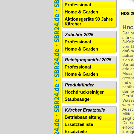
Professional
Home & Garden
HDS 2
Aktionsgeräte 90 Jahre
Kärcher
Hoc
Der b
Zubehör 2025
stärks
Professional
3-Kol
von 1
Home & Garden
daß so
außer
Reinigungsmittel 2025
sich 
Verla
Professional
erlei
Messin
Home & Garden
gesta
mit ei
Produktfinder
schüt
den b
Hochdruckreiniger
Gerät 
Staubsauger
Wasse
werde
Aussc
Kärcher Ersatzteile
Mittel
Betriebsanleitung
zeigt 
Die ri
Ersatzteilliste
erfor
Ersatzteile
korrig