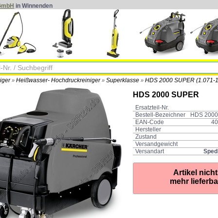
 GmbH
in Winnenden
iger
Heißwasser- Hochdruckreiniger
Superklasse
HDS 2000 SUPER (1.071-1
»
»
»
HDS 2000 SUPER
Ersatzteil-Nr.
Bestell-Bezeichner
HDS 2000
EAN-Code
40
Hersteller
Zustand
Versandgewicht
Versandart
Sped
Artikel nicht
mehr lieferba