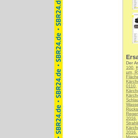
Ersa
Der Ar
100
,
µm, R
Fläch
Kärch
0110
,
Kärch
Kärch
Schla
Wasse
Rücks
Regen
2016
Strah
Kärch
2016
Menge