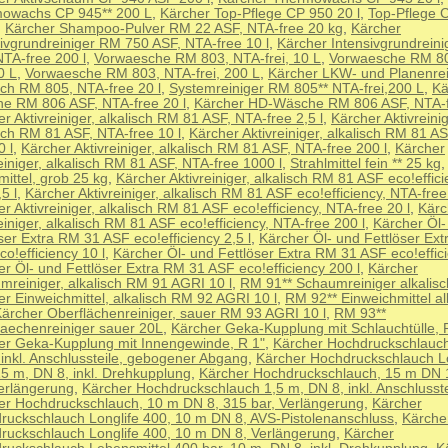
owachs CP 945** 200 L
,
Kärcher Top-Pflege CP 950 20 l
,
Top-Pflege 
,
Kärcher Shampoo-Pulver RM 22 ASF, NTA-free 20 kg
,
Kärcher
sivgrundreiniger RM 750 ASF, NTA-free 10 l
,
Kärcher Intensivgrundrein
NTA-free 200 l
,
Vorwaesche RM 803, NTA-frei, 10 L
,
Vorwaesche RM 80
20 L
,
Vorwaesche RM 803, NTA-frei, 200 L
,
Kärcher LKW- und Planenrei
sch RM 805, NTA-free 20 l
,
Systemreiniger RM 805** NTA-frei,200 L
,
Kä
e RM 806 ASF, NTA-free 20 l
,
Kärcher HD-Wäsche RM 806 ASF, NTA-f
r Aktivreiniger, alkalisch RM 81 ASF, NTA-free 2,5 l
,
Kärcher Aktivreinig
sch RM 81 ASF, NTA-free 10 l
,
Kärcher Aktivreiniger, alkalisch RM 81 A
0 l
,
Kärcher Aktivreiniger, alkalisch RM 81 ASF, NTA-free 200 l
,
Kärcher
einiger, alkalisch RM 81 ASF, NTA-free 1000 l
,
Strahlmittel fein ** 25 kg
mittel, grob 25 kg
,
Kärcher Aktivreiniger, alkalisch RM 81 ASF eco!effic
,5 l
,
Kärcher Aktivreiniger, alkalisch RM 81 ASF eco!efficiency, NTA-free
r Aktivreiniger, alkalisch RM 81 ASF eco!efficiency, NTA-free 20 l
,
Kärc
einiger, alkalisch RM 81 ASF eco!efficiency, NTA-free 200 l
,
Kärcher Öl-
ser Extra RM 31 ASF eco!efficiency 2,5 l
,
Kärcher Öl- und Fettlöser Ex
o!efficiency 10 l
,
Kärcher Öl- und Fettlöser Extra RM 31 ASF eco!effici
r Öl- und Fettlöser Extra RM 31 ASF eco!efficiency 200 l
,
Kärcher
mreiniger, alkalisch RM 91 AGRI 10 l
,
RM 91** Schaumreiniger alkalis
r Einweichmittel, alkalisch RM 92 AGRI 10 l
,
RM 92** Einweichmittel al
ärcher Oberflächenreiniger, sauer RM 93 AGRI 10 l
,
RM 93**
laechenreiniger sauer 20L
,
Kärcher Geka-Kupplung mit Schlauchtülle, 
er Geka-Kupplung mit Innengewinde, R 1"
,
Kärcher Hochdruckschlauch
 inkl. Anschlussteile, gebogener Abgang
,
Kärcher Hochdruckschlauch Lo
15 m, DN 8, inkl. Drehkupplung
,
Kärcher Hochdruckschlauch, 15 m DN 
Verlängerung
,
Kärcher Hochdruckschlauch 1,5 m, DN 8, inkl. Anschlusste
er Hochdruckschlauch, 10 m DN 8, 315 bar, Verlängerung
,
Kärcher
ruckschlauch Longlife 400, 10 m DN 8, AVS-Pistolenanschluss
,
Kärche
ruckschlauch Longlife 400, 10 m DN 8, Verlängerung
,
Kärcher