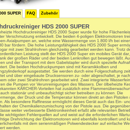
000 SUPER
FAQ
Zubehör
hdruckreiniger HDS 2000 SUPER
eheizte Hochdruckreiniger HDS 2000 Super wurde für hohe Flächenlei
ter Verschmutzung entwickelt. Die beiden 4-poligen Elektromotoren tre
ben-Axialpumpen an, welche eine Wassermenge von 1.800 l/h bei eine
80 bar fördern. Die hohe Leistungsfähigkeit des HDS 2000 Super ermög
gar mit zwei Strahlrohren gleichzeitig gearbeitet werden kann. Trotz d
ordentlichen Leistung stellt der HDS 2000 Super ein mobiles Gerät dar
dank der großen Räder und der beiden Lenkrollen gut bewegen läßt. A
den und der Transport mit dem Gabelstapler wird durch spezielle Aufn
chtert. Die beiden Hochdruckpumpen sind mit Keramikkolben und
gzylinderkopf ausgestattet. Sie werden durch eine Folgeschaltung zeit
rtet und über eingebaute Drucksensoren zu- oder abgeschaltet, je na
nem oder zwei Strahlrohren gearbeitet wird. Zwei integrierte Wasserfeinf
zen die Pumpen vor Verunreinigungen des Wassers. Der ölbeheizte Kes
ekannten KÄRCHER-Vorteilen hat zusätzlich eine Flammenüberwachu
auch stationär und unbeaufsichtigt sicher betreiben zu können. Die
rmenge, der Druck und die Temperatur können direkt an den Pistolen r
n. Als besondere Raffinesse ermöglicht dieses Gerät auch das Ein- un
halten der Chemikalienzumischung von der Pistole aus. Die gegenüber
klasse weiter verbesserte Elektronikeinheit erfaßt alle relevanten Betri
die wichtigsten Fehlerquellen auf und weist auf die erforderlichen Wart
chtige Drehrichtung der Elektromotoren wird ebenfalls kontrolliert und 
derlichenfalls mit dem serienmäßigen Polwendestecker auf einfache We
iert werden.