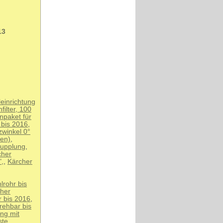
13
einrichtung
ilter, 100
npaket für
 bis 2016
,
zwinkel 0°
sen)
,
kupplung
,
cher
",
,
Kärcher
lrohr bis
her
r bis 2016
,
rehbar bis
ung mit
ste
,