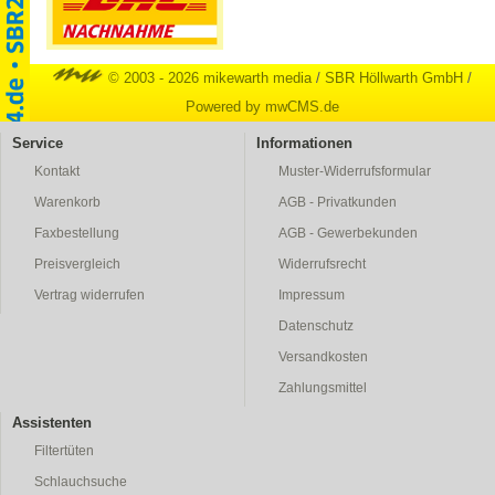
© 2003 - 2026 mikewarth media
/
SBR Höllwarth GmbH
/
Powered by mwCMS.de
Service
Informationen
Kontakt
Muster-Widerrufsformular
Warenkorb
AGB - Privatkunden
Faxbestellung
AGB - Gewerbekunden
Preisvergleich
Widerrufsrecht
Vertrag widerrufen
Impressum
Datenschutz
Versandkosten
Zahlungsmittel
Assistenten
Filtertüten
Schlauchsuche