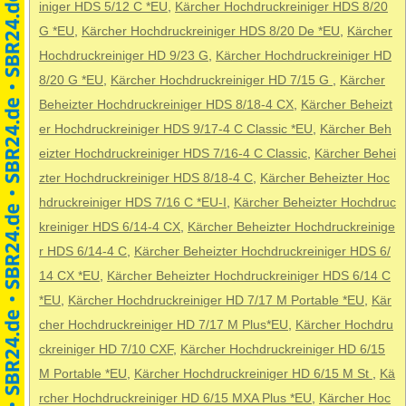
iniger HDS 5/12 C *EU
,
Kärcher Hochdruckreiniger HDS 8/20
G *EU
,
Kärcher Hochdruckreiniger HDS 8/20 De *EU
,
Kärcher
Hochdruckreiniger HD 9/23 G
,
Kärcher Hochdruckreiniger HD
8/20 G *EU
,
Kärcher Hochdruckreiniger HD 7/15 G
,
Kärcher
Beheizter Hochdruckreiniger HDS 8/18-4 CX
,
Kärcher Beheizt
er Hochdruckreiniger HDS 9/17-4 C Classic *EU
,
Kärcher Beh
eizter Hochdruckreiniger HDS 7/16-4 C Classic
,
Kärcher Behei
zter Hochdruckreiniger HDS 8/18-4 C
,
Kärcher Beheizter Hoc
hdruckreiniger HDS 7/16 C *EU-I
,
Kärcher Beheizter Hochdruc
kreiniger HDS 6/14-4 CX
,
Kärcher Beheizter Hochdruckreinige
r HDS 6/14-4 C
,
Kärcher Beheizter Hochdruckreiniger HDS 6/
14 CX *EU
,
Kärcher Beheizter Hochdruckreiniger HDS 6/14 C
*EU
,
Kärcher Hochdruckreiniger HD 7/17 M Portable *EU
,
Kär
cher Hochdruckreiniger HD 7/17 M Plus*EU
,
Kärcher Hochdru
ckreiniger HD 7/10 CXF
,
Kärcher Hochdruckreiniger HD 6/15
M Portable *EU
,
Kärcher Hochdruckreiniger HD 6/15 M St
,
Kä
rcher Hochdruckreiniger HD 6/15 MXA Plus *EU
,
Kärcher Hoc