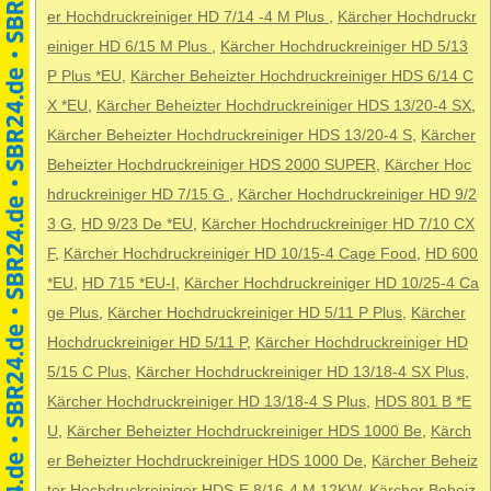
er Hochdruckreiniger HD 7/14 -4 M Plus
,
Kärcher Hochdruckr
einiger HD 6/15 M Plus
,
Kärcher Hochdruckreiniger HD 5/13
P Plus *EU
,
Kärcher Beheizter Hochdruckreiniger HDS 6/14 C
X *EU
,
Kärcher Beheizter Hochdruckreiniger HDS 13/20-4 SX
,
Kärcher Beheizter Hochdruckreiniger HDS 13/20-4 S
,
Kärcher
Beheizter Hochdruckreiniger HDS 2000 SUPER
,
Kärcher Hoc
hdruckreiniger HD 7/15 G
,
Kärcher Hochdruckreiniger HD 9/2
3 G
,
HD 9/23 De *EU
,
Kärcher Hochdruckreiniger HD 7/10 CX
F
,
Kärcher Hochdruckreiniger HD 10/15-4 Cage Food
,
HD 600
*EU
,
HD 715 *EU-I
,
Kärcher Hochdruckreiniger HD 10/25-4 Ca
ge Plus
,
Kärcher Hochdruckreiniger HD 5/11 P Plus
,
Kärcher
Hochdruckreiniger HD 5/11 P
,
Kärcher Hochdruckreiniger HD
5/15 C Plus
,
Kärcher Hochdruckreiniger HD 13/18-4 SX Plus
,
Kärcher Hochdruckreiniger HD 13/18-4 S Plus
,
HDS 801 B *E
U
,
Kärcher Beheizter Hochdruckreiniger HDS 1000 Be
,
Kärch
er Beheizter Hochdruckreiniger HDS 1000 De
,
Kärcher Beheiz
ter Hochdruckreiniger HDS-E 8/16-4 M 12KW
,
Kärcher Beheiz