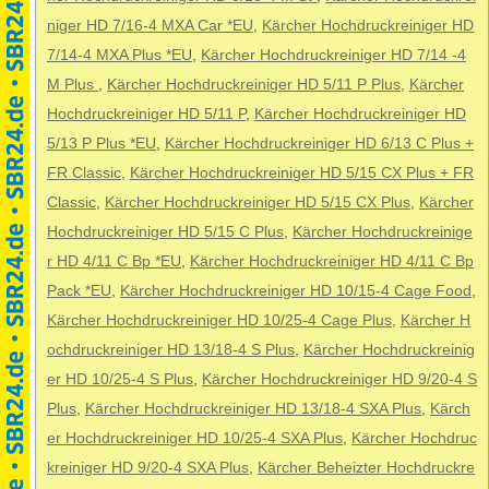
niger HD 7/16-4 MXA Car *EU
,
Kärcher Hochdruckreiniger HD
7/14-4 MXA Plus *EU
,
Kärcher Hochdruckreiniger HD 7/14 -4
M Plus
,
Kärcher Hochdruckreiniger HD 5/11 P Plus
,
Kärcher
Hochdruckreiniger HD 5/11 P
,
Kärcher Hochdruckreiniger HD
5/13 P Plus *EU
,
Kärcher Hochdruckreiniger HD 6/13 C Plus +
FR Classic
,
Kärcher Hochdruckreiniger HD 5/15 CX Plus + FR
Classic
,
Kärcher Hochdruckreiniger HD 5/15 CX Plus
,
Kärcher
Hochdruckreiniger HD 5/15 C Plus
,
Kärcher Hochdruckreinige
r HD 4/11 C Bp *EU
,
Kärcher Hochdruckreiniger HD 4/11 C Bp
Pack *EU
,
Kärcher Hochdruckreiniger HD 10/15-4 Cage Food
,
Kärcher Hochdruckreiniger HD 10/25-4 Cage Plus
,
Kärcher H
ochdruckreiniger HD 13/18-4 S Plus
,
Kärcher Hochdruckreinig
er HD 10/25-4 S Plus
,
Kärcher Hochdruckreiniger HD 9/20-4 S
Plus
,
Kärcher Hochdruckreiniger HD 13/18-4 SXA Plus
,
Kärch
er Hochdruckreiniger HD 10/25-4 SXA Plus
,
Kärcher Hochdruc
kreiniger HD 9/20-4 SXA Plus
,
Kärcher Beheizter Hochdruckre