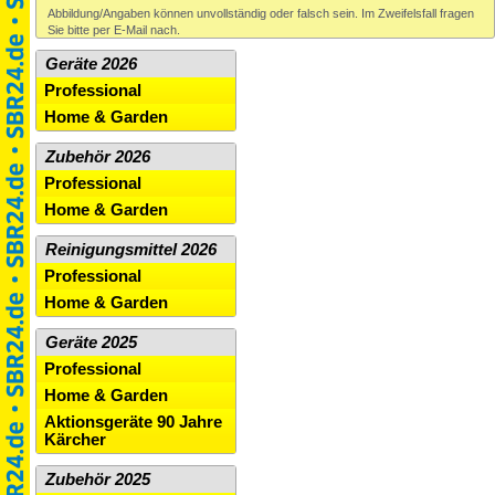
Abbildung/Angaben können unvollständig oder falsch sein. Im Zweifelsfall fragen
Sie bitte per E-Mail nach.
Geräte 2026
Professional
Home & Garden
Zubehör 2026
Professional
Home & Garden
Reinigungsmittel 2026
Professional
Home & Garden
Geräte 2025
Professional
Home & Garden
Aktionsgeräte 90 Jahre
Kärcher
Zubehör 2025