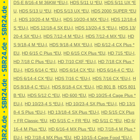
DS-E 8/16-4 M 36KW *EU-I
,
HDS 5/11 U *EU
,
HDS 5/11 UX *E
U
,
HDS 5/13 U *EU
,
HDS 5/13 UX *EU
,
HDS 2000 SUPER *EU
-I
,
HDS 10/20-4 M *EU-I
,
HDS 10/20-4 MX *EU-I
,
HDS 12/18-4
S *EU-I
,
HDS 12/18-4 SX EU-I
,
HDS 13/20-4 S *EU-I
,
HDS 13/
20-4 SX *EU-I
,
HDS 7/12-4 M *EU-I
,
HDS 7/12-4 MX *EU
,
HD
S 9/18-4 M *EU-I
,
HDS 9/18-4 MX *EU-I
,
HD 6/12-4 CX Plus *
EU
,
HD 6/15 C Plus *EU
,
HD 6/15 CX Plus *EU
,
HD 715 *EU-I
,
HD 7/18 C Plus *EU-I
,
HD 7/10 CXF *EU-I
,
HD 7/18 CX Plus *
EU-I
,
HDS 6/14 C *EU
,
HDS 6/14 CX *EU
,
HDS 6/14-4 C *EU
,
HDS 6/14-4 CX *EU
,
HDS 7/16 C *EU-I
,
HDS 7/16 CX *EU-I
,
H
DS 8/18-4 C *EU-I
,
HDS 8/18-4 CX *EU-I
,
HD 801 B
,
HDS 801
B *EU
,
HDS 5/12 C *EU
,
HD 600 *EU
,
HD 10/25-4 Cage Plus *
EU-I
,
HD 10/23-4 S *EU-I
,
HD 10/23-4 SX Plus *EU-I
,
HD 13/1
8-4 S Plus *EU-I
,
HD 13/18-4 SX Plus *EU-I
,
HD 5/15 CX Plus
+ FR Classic *EU
,
HD 5/15 C + FR *EU
,
HD 5/11 C *EU
,
HD 6/
16-4 M Plus *EU
,
HD 6/16-4 MX Plus *EU
,
HD 7/18-4 M Plus *
EU-I
,
HD 7/18-4 MX Plus *EU
,
HD 10/15-4 Cage Food *EU-I
,