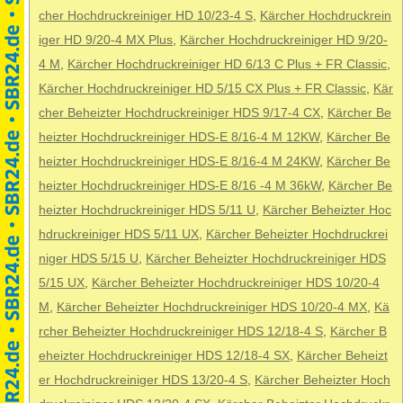
cher Hochdruckreiniger HD 10/23-4 S
,
Kärcher Hochdruckrein
iger HD 9/20-4 MX Plus
,
Kärcher Hochdruckreiniger HD 9/20-
4 M
,
Kärcher Hochdruckreiniger HD 6/13 C Plus + FR Classic
,
Kärcher Hochdruckreiniger HD 5/15 CX Plus + FR Classic
,
Kär
cher Beheizter Hochdruckreiniger HDS 9/17-4 CX
,
Kärcher Be
heizter Hochdruckreiniger HDS-E 8/16-4 M 12KW
,
Kärcher Be
heizter Hochdruckreiniger HDS-E 8/16-4 M 24KW
,
Kärcher Be
heizter Hochdruckreiniger HDS-E 8/16 -4 M 36kW
,
Kärcher Be
heizter Hochdruckreiniger HDS 5/11 U
,
Kärcher Beheizter Hoc
hdruckreiniger HDS 5/11 UX
,
Kärcher Beheizter Hochdruckrei
niger HDS 5/15 U
,
Kärcher Beheizter Hochdruckreiniger HDS
5/15 UX
,
Kärcher Beheizter Hochdruckreiniger HDS 10/20-4
M
,
Kärcher Beheizter Hochdruckreiniger HDS 10/20-4 MX
,
Kä
rcher Beheizter Hochdruckreiniger HDS 12/18-4 S
,
Kärcher B
eheizter Hochdruckreiniger HDS 12/18-4 SX
,
Kärcher Beheizt
er Hochdruckreiniger HDS 13/20-4 S
,
Kärcher Beheizter Hoch