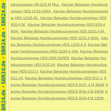
hdruckreiniger HD 6/15 M Plus
,
Kärcher Beheizter Hochdruck
reiniger HDS 12/18-4SXA
,
Kärcher Beheizter Hochdruckreinig
er HDS 12/18-4S
,
Kärcher Beheizter Hochdruckreiniger HDS
9/20-4 M
,
Kärcher Beheizter Hochdruckreiniger HDS 9/20-4
MXA
,
Kärcher Beheizter Hochdruckreiniger HDS 10/21-4 M
,
Kärcher Beheizter Hochdruckreiniger HDS 10/21-4 MXA
,
Kärc
her Beheizter Hochdruckreiniger HDS 13/20-4 S
,
Kärcher Beh
eizter Hochdruckreiniger HDS 13/20-4 SXA
,
Kärcher Beheizter
Hochdruckreiniger HDS 2000 SUPER
,
Kärcher Beheizter Hoc
hdruckreiniger HDS 5/15 UX
,
Kärcher Beheizter Hochdruckrei
niger HDS 5/15 U
,
Kärcher Beheizter Hochdruckreiniger HDS
5/11 UX
,
Kärcher Beheizter Hochdruckreiniger HDS 5/11 U
,
K
ärcher Beheizter Hochdruckreiniger HDS-E 8/16 -4 M 36kW
,
K
ärcher Beheizter Hochdruckreiniger HDS-E 8/16-4 M 24KW
,
K
ärcher Beheizter Hochdruckreiniger HDS-E 8/16-4 M 12KW
,
,
,
,