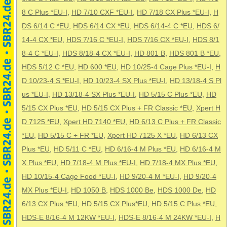
8 C Plus *EU-I
,
HD 7/10 CXF *EU-I
,
HD 7/18 CX Plus *EU-I
,
H
DS 6/14 C *EU
,
HDS 6/14 CX *EU
,
HDS 6/14-4 C *EU
,
HDS 6/
14-4 CX *EU
,
HDS 7/16 C *EU-I
,
HDS 7/16 CX *EU-I
,
HDS 8/1
8-4 C *EU-I
,
HDS 8/18-4 CX *EU-I
,
HD 801 B
,
HDS 801 B *EU
,
HDS 5/12 C *EU
,
HD 600 *EU
,
HD 10/25-4 Cage Plus *EU-I
,
H
D 10/23-4 S *EU-I
,
HD 10/23-4 SX Plus *EU-I
,
HD 13/18-4 S Pl
us *EU-I
,
HD 13/18-4 SX Plus *EU-I
,
HD 5/15 C Plus *EU
,
HD
5/15 CX Plus *EU
,
HD 5/15 CX Plus + FR Classic *EU
,
Xpert H
D 7125 *EU
,
Xpert HD 7140 *EU
,
HD 6/13 C Plus + FR Classic
*EU
,
HD 5/15 C + FR *EU
,
Xpert HD 7125 X *EU
,
HD 6/13 CX
Plus *EU
,
HD 5/11 C *EU
,
HD 6/16-4 M Plus *EU
,
HD 6/16-4 M
X Plus *EU
,
HD 7/18-4 M Plus *EU-I
,
HD 7/18-4 MX Plus *EU
,
HD 10/15-4 Cage Food *EU-I
,
HD 9/20-4 M *EU-I
,
HD 9/20-4
MX Plus *EU-I
,
HD 1050 B
,
HDS 1000 Be
,
HDS 1000 De
,
HD
6/13 CX Plus *EU
,
HD 5/15 CX Plus*EU
,
HD 5/15 C Plus *EU
,
HDS-E 8/16-4 M 12KW *EU-I
,
HDS-E 8/16-4 M 24KW *EU-I
,
H