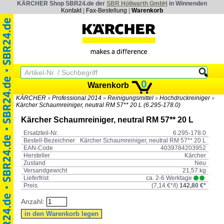
KÄRCHER Shop SBR24.de der
SBR Höllwarth GmbH
in Winnenden
Kontakt
|
Fax-Bestellung
|
Warenkorb
0
Warenkorb
KÄRCHER
Professional 2014
Reinigungsmittel
Hochdruckreiniger
»
»
»
»
Kärcher Schaumreiniger, neutral RM 57** 20 L (6.295-178.0)
Kärcher Schaumreiniger, neutral RM 57** 20 L
Ersatzteil-Nr.
6.295-178.0
Bestell-Bezeichner
Kärcher Schaumreiniger, neutral RM 57** 20 L
EAN-Code
4039784203952
Hersteller
Kärcher
Zustand
Neu
Versandgewicht
21,57 kg
Lieferfrist
ca. 2-6 Werktage
Preis
(
7,14 €*
/l)
142,80 €*
Anzahl: