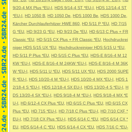
9/20-4 MX Plus *EU-I
,
HDS 9/14-4 ST *EU-I
,
HDS 12/14-4 ST
*EU-I
,
HD 1050 B
,
HD 1050 De
,
HDS 1000 Be
,
HDS 1000 De
,
Kärcher Durchlauferhitzer HWE 860
,
HD 5/11 P *EU
,
HD 7/15
G *EU
,
HD 9/23 G *EU
,
HD 9/23 De *EU
,
HD 6/13 C Plus + FR
Classic *EU
,
HD 5/15 CX Plus + FR Classic *EU
,
Hochdruckrei
niger HDS 5/15 UX *EU
,
Hochdruckreiniger HDS 5/15 U *EU
,
HD 5/11 P Plus *EU
,
HD 5/15 C Plus *EU
,
HDS-E 8/16-4 M 12
KW *EU-I
,
HDS-E 8/16-4 M 24KW *EU-I
,
HDS-E 8/16-4 M 36K
W *EU-I
,
HDS 5/11 U *EU
,
HDS 5/11 UX *EU
,
HDS 2000 SUPE
R *EU-I
,
HDS 10/20-4 M *EU-I
,
HDS 10/20-4 MX *EU-I
,
HDS 1
2/18-4 S *EU-I
,
HDS 12/18-4 SX EU-I
,
HDS 13/20-4 S *EU-I
,
H
DS 13/20-4 SX *EU-I
,
HDS 9/18-4 M *EU-I
,
HDS 9/18-4 MX *E
U-I
,
HD 6/12-4 CX Plus *EU
,
HD 6/15 C Plus *EU
,
HD 6/15 CX
Plus *EU
,
HD 715 *EU-I
,
HD 7/18 C Plus *EU-I
,
HD 7/10 CXF *
EU-I
,
HD 7/18 CX Plus *EU-I
,
HDS 6/14 C *EU
,
HDS 6/14 CX *
EU
,
HDS 6/14-4 C *EU
,
HDS 6/14-4 CX *EU
,
HDS 7/16 C *EU-