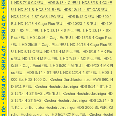
I
,
HDS 7/16 CX *EU-I
,
HDS 8/18-4 C *EU-I
,
HDS 8/18-4 CX *E
U-I
,
HD 801 B
,
HDS 801 B *EU
,
HDS 12/14 -4 ST GAS *EU-I
,
HDS 12/14 -4 ST GAS LPG *EU-I
,
HDS 5/12 C *EU
,
HD 600 *
EU
,
HD 10/25-4 Cage Plus *EU-I
,
HD 10/23-4 S *EU-I
,
HD 10/
23-4 SX Plus *EU-I
,
HD 13/18-4 S Plus *EU-I
,
HD 13/18-4 SX
Plus *EU-I
,
HD 10/16-4 Cage Ex *EU-I
,
HD 16/15-4 Cage Plus
*EU-I
,
HD 25/15-4 Cage Plus *EU-I
,
HD 20/15-4 Cage Plus *E
U-I
,
HD 5/11 C *EU
,
HD 6/16-4 M Plus *EU
,
HD 6/16-4 MX Plu
s *EU
,
HD 7/18-4 M Plus *EU-I
,
HD 7/18-4 MX Plus *EU
,
HD 1
0/15-4 Cage Food *EU-I
,
HD 9/20-4 M *EU-I
,
HD 9/20-4 MX Pl
us *EU-I
,
HDS 9/14-4 ST *EU-I
,
HDS 12/14-4 ST *EU-I
,
HDS 1
000 Be
,
HDS 1000 De
,
Kärcher Durchlauferhitzer HWE 860
,
H
D 5/11 P *EU
,
Kärcher Hochdruckreiniger HDS 9/14-4 ST
,
HD
S 12/14 -4 ST GAS LPG *EU-I
,
Kärcher Hochdruckreiniger HD
S 12/14-4 ST GAS
,
Kärcher Hochdruckreiniger HDS 12/14-4 S
T
,
Kärcher Beheizter Hochdruckreiniger HDS 2000 SUPER
,
Kä
rcher Hochdruckreiniger HD 5/17 CX Plus *EU
,
Kärcher Hochd