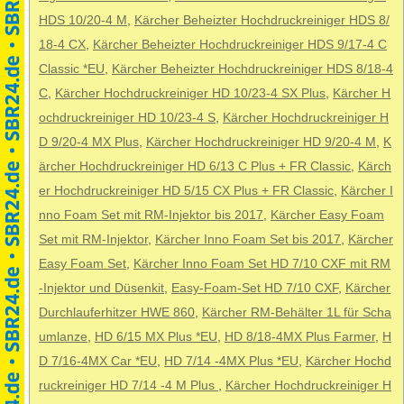
HDS 10/20-4 M
,
Kärcher Beheizter Hochdruckreiniger HDS 8/
18-4 CX
,
Kärcher Beheizter Hochdruckreiniger HDS 9/17-4 C
Classic *EU
,
Kärcher Beheizter Hochdruckreiniger HDS 8/18-4
C
,
Kärcher Hochdruckreiniger HD 10/23-4 SX Plus
,
Kärcher H
ochdruckreiniger HD 10/23-4 S
,
Kärcher Hochdruckreiniger H
D 9/20-4 MX Plus
,
Kärcher Hochdruckreiniger HD 9/20-4 M
,
K
ärcher Hochdruckreiniger HD 6/13 C Plus + FR Classic
,
Kärch
er Hochdruckreiniger HD 5/15 CX Plus + FR Classic
,
Kärcher I
nno Foam Set mit RM-Injektor bis 2017
,
Kärcher Easy Foam
Set mit RM-Injektor
,
Kärcher Inno Foam Set bis 2017
,
Kärcher
Easy Foam Set
,
Kärcher Inno Foam Set HD 7/10 CXF mit RM
-Injektor und Düsenkit
,
Easy-Foam-Set HD 7/10 CXF
,
Kärcher
Durchlauferhitzer HWE 860
,
Kärcher RM-Behälter 1L für Scha
umlanze
,
HD 6/15 MX Plus *EU
,
HD 8/18-4MX Plus Farmer
,
H
D 7/16-4MX Car *EU
,
HD 7/14 -4MX Plus *EU
,
Kärcher Hochd
ruckreiniger HD 7/14 -4 M Plus
,
Kärcher Hochdruckreiniger H