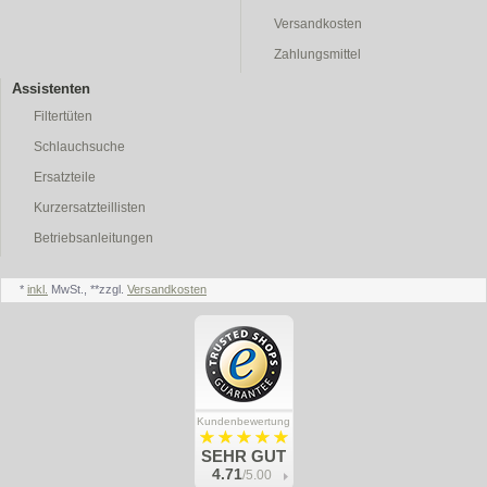
Versandkosten
Zahlungsmittel
Assistenten
Filtertüten
Schlauchsuche
Ersatzteile
Kurzersatzteillisten
Betriebsanleitungen
*
inkl.
MwSt., **zzgl.
Versandkosten
Kundenbewertung
SEHR GUT
4.71
/5.00