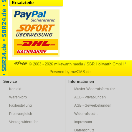
Ersatzteile
© 2003 - 2026 mikewarth media
/
SBR Höllwarth GmbH
/
Powered by mwCMS.de
Service
Informationen
Kontakt
Muster-Widerrufsformular
Warenkorb
AGB - Privatkunden
Faxbestellung
AGB - Gewerbekunden
Preisvergleich
Widerrufsrecht
Vertrag widerrufen
Impressum
Datenschutz