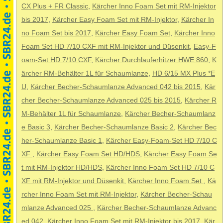
CX Plus + FR Classic
,
Kärcher Inno Foam Set mit RM-Injektor
bis 2017
,
Kärcher Easy Foam Set mit RM-Injektor
,
Kärcher In
no Foam Set bis 2017
,
Kärcher Easy Foam Set
,
Kärcher Inno
Foam Set HD 7/10 CXF mit RM-Injektor und Düsenkit
,
Easy-F
oam-Set HD 7/10 CXF
,
Kärcher Durchlauferhitzer HWE 860
,
K
ärcher RM-Behälter 1L für Schaumlanze
,
HD 6/15 MX Plus *E
U
,
Kärcher Becher-Schaumlanze Advanced 042 bis 2015
,
Kär
cher Becher-Schaumlanze Advanced 025 bis 2015
,
Kärcher R
M-Behälter 1L für Schaumlanze
,
Kärcher Becher-Schaumlanz
e Basic 3
,
Kärcher Becher-Schaumlanze Basic 2
,
Kärcher Bec
her-Schaumlanze Basic 1
,
Kärcher Easy-Foam-Set HD 7/10 C
XF
,
Kärcher Easy Foam Set HD/HDS
,
Kärcher Easy Foam Se
t mit RM-Injektor HD/HDS
,
Kärcher Inno Foam Set HD 7/10 C
XF mit RM-Injektor und Düsenkit
,
Kärcher Inno Foam Set
,
Kä
rcher Inno Foam Set mit RM-Injektor
,
Kärcher Becher-Schau
mlanze Advanced 025
,
Kärcher Becher-Schaumlanze Advanc
ed 042
,
Kärcher Inno Foam Set mit RM-Injektor bis 2017
,
Kär