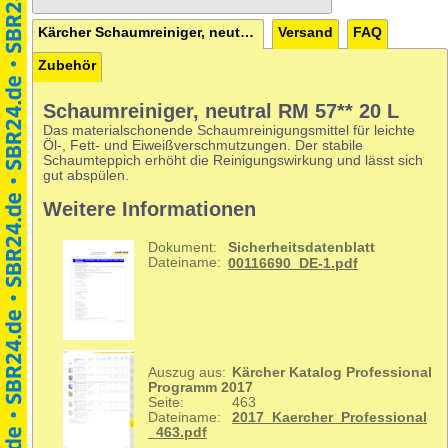
Kärcher Schaumreiniger, neutral RM 57** 20 L
Versand
FAQ
Zubehör
Schaumreiniger, neutral RM 57** 20 L
Das materialschonende Schaumreinigungsmittel für leichte
Öl-, Fett- und Eiweißverschmutzungen. Der stabile
Schaumteppich erhöht die Reinigungswirkung und lässt sich
gut abspülen.
Weitere Informationen
Dokument:
Sicherheitsdatenblatt
Dateiname:
00116690_DE-1.pdf
Auszug aus:
Kärcher Katalog Professional
Programm 2017
Seite:
463
Dateiname:
2017_Kaercher_Professional
_463.pdf