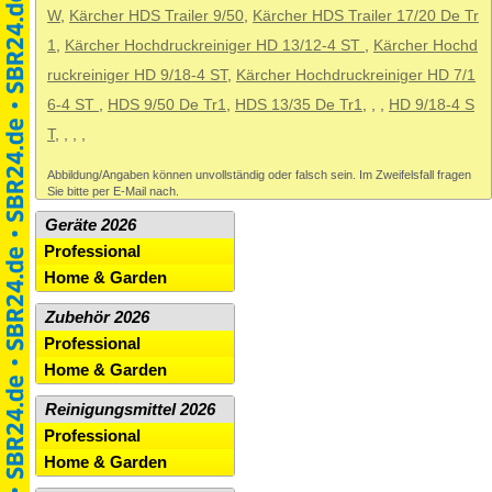
W
,
Kärcher HDS Trailer 9/50
,
Kärcher HDS Trailer 17/20 De Tr
1
,
Kärcher Hochdruckreiniger HD 13/12-4 ST
,
Kärcher Hochd
ruckreiniger HD 9/18-4 ST
,
Kärcher Hochdruckreiniger HD 7/1
6-4 ST
,
HDS 9/50 De Tr1
,
HDS 13/35 De Tr1
,
,
,
HD 9/18-4 S
T
,
,
,
,
Abbildung/Angaben können unvollständig oder falsch sein. Im Zweifelsfall fragen
Sie bitte per E-Mail nach.
Geräte 2026
Professional
Home & Garden
Zubehör 2026
Professional
Home & Garden
Reinigungsmittel 2026
Professional
Home & Garden