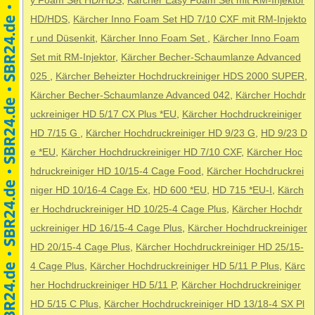
y Foam Set HD/HDS
,
Kärcher Easy Foam Set mit RM-Injektor
HD/HDS
,
Kärcher Inno Foam Set HD 7/10 CXF mit RM-Injekto
r und Düsenkit
,
Kärcher Inno Foam Set
,
Kärcher Inno Foam
Set mit RM-Injektor
,
Kärcher Becher-Schaumlanze Advanced
025
,
Kärcher Beheizter Hochdruckreiniger HDS 2000 SUPER
,
Kärcher Becher-Schaumlanze Advanced 042
,
Kärcher Hochdr
uckreiniger HD 5/17 CX Plus *EU
,
Kärcher Hochdruckreiniger
HD 7/15 G
,
Kärcher Hochdruckreiniger HD 9/23 G
,
HD 9/23 D
e *EU
,
Kärcher Hochdruckreiniger HD 7/10 CXF
,
Kärcher Hoc
hdruckreiniger HD 10/15-4 Cage Food
,
Kärcher Hochdruckrei
niger HD 10/16-4 Cage Ex
,
HD 600 *EU
,
HD 715 *EU-I
,
Kärch
er Hochdruckreiniger HD 10/25-4 Cage Plus
,
Kärcher Hochdr
uckreiniger HD 16/15-4 Cage Plus
,
Kärcher Hochdruckreiniger
HD 20/15-4 Cage Plus
,
Kärcher Hochdruckreiniger HD 25/15-
4 Cage Plus
,
Kärcher Hochdruckreiniger HD 5/11 P Plus
,
Kärc
her Hochdruckreiniger HD 5/11 P
,
Kärcher Hochdruckreiniger
HD 5/15 C Plus
,
Kärcher Hochdruckreiniger HD 13/18-4 SX Pl