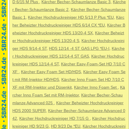
D 6/15 M Plus
,
Kärcher Becher-Schaumlanze Basic 3
,
Kärche
r Becher-Schaumlanze Basic 2
,
Kärcher Becher-Schaumlanze
Basic 1
,
Kärcher Hochdruckreiniger HD 5/13 P Plus *EU
,
Kärc
her Beheizter Hochdruckreiniger HDS 6/14 CX *EU
,
Kärcher B
eheizter Hochdruckreiniger HDS 13/20-4 SX
,
Kärcher Beheizt
er Hochdruckreiniger HDS 13/20-4 S
,
Kärcher Hochdruckreini
ger HDS 9/14-4 ST
,
HDS 12/14 -4 ST GAS LPG *EU-I
,
Kärche
r Hochdruckreiniger HDS 12/14-4 ST GAS
,
Kärcher Hochdruc
kreiniger HDS 12/14-4 ST
,
Kärcher Easy-Foam-Set HD 7/10 C
XF
,
Kärcher Easy Foam Set HD/HDS
,
Kärcher Easy Foam Se
t mit RM-Injektor HD/HDS
,
Kärcher Inno Foam Set HD 7/10 C
XF mit RM-Injektor und Düsenkit
,
Kärcher Inno Foam Set
,
Kä
rcher Inno Foam Set mit RM-Injektor
,
Kärcher Becher-Schau
mlanze Advanced 025
,
Kärcher Beheizter Hochdruckreiniger
HDS 2000 SUPER
,
Kärcher Becher-Schaumlanze Advanced 0
42
,
Kärcher Hochdruckreiniger HD 7/15 G
,
Kärcher Hochdruc
kreiniger HD 9/23 G
,
HD 9/23 De *EU
,
Kärcher Hochdruckreini