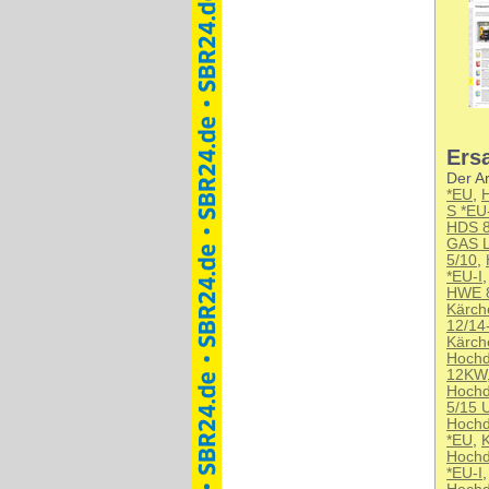
Ersa
Der Ar
*EU
,
S *EU
HDS 8
GAS L
5/10
,
*EU-I
HWE 
Kärch
12/14
Kärch
Hochd
12KW
Hochd
5/15 
Hochd
*EU
,
K
Hochd
*EU-I