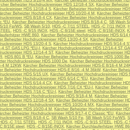
ruckreiniger HDS 9/18-4 MX
,
Kärcher Beheizter Hochdruckreiniger HD
rcher Beheizter Hochdruckreiniger HDS 12/18-4 SX
,
Kärcher Beheizter
ruckreiniger HDS 12/18-4 S
,
Kärcher Beheizter Hochdruckreiniger HD
ärcher Beheizter Hochdruckreiniger HDS 10/20-4 M
,
Kärcher Beheizter
ruckreiniger HDS 8/18-4 CX
,
Kärcher Beheizter Hochdruckreiniger HD
ic *EU
,
Kärcher Beheizter Hochdruckreiniger HDS 8/18-4 C
,
SB Wash 5
5/10 Fp/WS
,
SB Wash 5/10
,
HDS -C 7/11 STEEL
,
HDS -C 7/11 INOX
,
H
STEEL
,
HDS -C 9/15 INOX
,
HDS -C 8/15E steel
,
HDS -C 8/15E-INOX
,
K
lauferhitzer HWE 860
,
Kärcher Beheizter Hochdruckreiniger HDS 6/14
er Beheizter Hochdruckreiniger HDS 13/20-4 SX
,
Kärcher Beheizter
ruckreiniger HDS 13/20-4 S
,
Kärcher Hochdruckreiniger HDS 9/14-4 S
 -4 ST GAS LPG *EU-I
,
Kärcher Hochdruckreiniger HDS 12/14-4 ST G
ruckreiniger HDS 12/14-4 ST
,
Kärcher Beheizter Hochdruckreiniger H
R
,
HDS 801 B *EU
,
Kärcher Beheizter Hochdruckreiniger HDS 1000 Be
zter Hochdruckreiniger HDS 1000 De
,
Kärcher Beheizter Hochdruckrei
6-4 M 12KW
,
Kärcher Beheizter Hochdruckreiniger HDS-E 8/16-4 M 2
er Beheizter Hochdruckreiniger HDS-E 8/16 -4 M 36kW
,
Kärcher Beheiz
ruckreiniger HDS 5/15 UX
,
Kärcher Beheizter Hochdruckreiniger HDS 
er Beheizter Hochdruckreiniger HDS 6/14 C *EU
,
Kärcher Beheizter
ruckreiniger HDS 6/14-4 CX
,
Kärcher Beheizter Hochdruckreiniger HD
er Beheizter Hochdruckreiniger HDS 7/16 CX *EU-I
,
Kärcher Beheizter
ruckreiniger HDS 7/16 C *EU-I
,
Kärcher Beheizter Hochdruckreiniger 
ärcher Beheizter Hochdruckreiniger HDS 9/18-4 M
,
Kärcher Beheizter
ruckreiniger HDS 12/18-4 SX
,
Kärcher Beheizter Hochdruckreiniger H
cher Beheizter Hochdruckreiniger HDS 10/20-4 MX
,
Kärcher Beheizter
ruckreiniger HDS 10/20-4 M
,
Kärcher Beheizter Hochdruckreiniger HD
ärcher Beheizter Hochdruckreiniger HDS 9/17-4 C Classic *EU
,
Kärcher
ruckreiniger HDS 8/18-4 C
,
SB Wash 5/10 Fp
,
SB Wash 5/10 Fp/WS
,
S
HDS -C 7/11 STEEL
,
HDS -C 7/11 INOX
,
HDS -C 9/15 STEEL
,
HDS -C 
C 8/15E steel
,
HDS -C 8/15E-INOX
,
Kärcher Durchlauferhitzer HWE 8