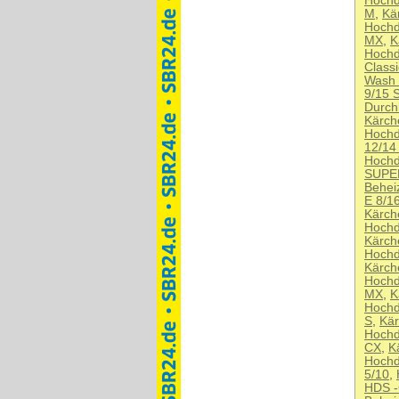
Hochd
M
,
Kä
Hochd
MX
,
K
Hochd
Class
Wash 
9/15 
Durch
Kärch
Hochd
12/14
Hochd
SUPE
Behei
E 8/1
Kärch
Hochd
Kärch
Hochd
Kärch
Hochd
MX
,
K
Hochd
S
,
Kär
Hochd
CX
,
K
Hochd
5/10
,
HDS -