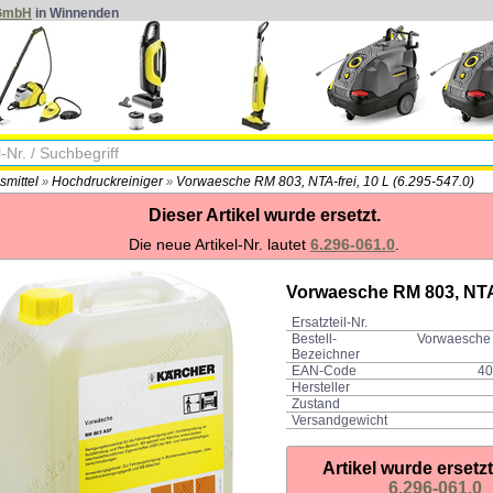
 GmbH
in Winnenden
smittel
Hochdruckreiniger
Vorwaesche RM 803, NTA-frei, 10 L (6.295-547.0)
»
»
Dieser Artikel wurde ersetzt.
Die neue Artikel-Nr. lautet
6.296-061.0
.
Vorwaesche RM 803, NTA-
Ersatzteil-Nr.
Bestell-
Vorwaesche
Bezeichner
EAN-Code
40
Hersteller
Zustand
Versandgewicht
Artikel wurde ersetz
6.296-061.0