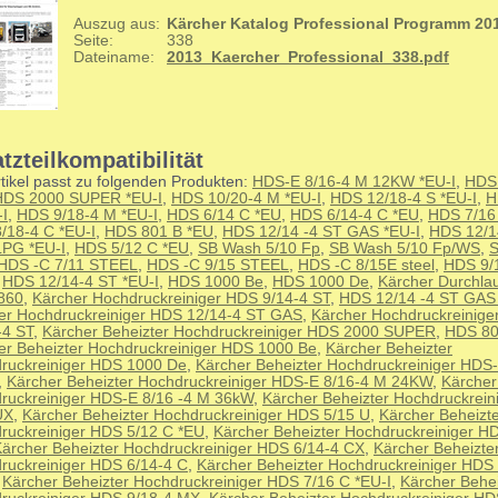
Auszug aus:
Kärcher Katalog Professional Programm 20
Seite:
338
Dateiname:
2013_Kaercher_Professional_338.pdf
tzteilkompatibilität
tikel passt zu folgenden Produkten:
HDS-E 8/16-4 M 12KW *EU-I
,
HDS 
HDS 2000 SUPER *EU-I
,
HDS 10/20-4 M *EU-I
,
HDS 12/18-4 S *EU-I
,
H
-I
,
HDS 9/18-4 M *EU-I
,
HDS 6/14 C *EU
,
HDS 6/14-4 C *EU
,
HDS 7/16 
/18-4 C *EU-I
,
HDS 801 B *EU
,
HDS 12/14 -4 ST GAS *EU-I
,
HDS 12/1
PG *EU-I
,
HDS 5/12 C *EU
,
SB Wash 5/10 Fp
,
SB Wash 5/10 Fp/WS
,
HDS -C 7/11 STEEL
,
HDS -C 9/15 STEEL
,
HDS -C 8/15E steel
,
HDS 9/
,
HDS 12/14-4 ST *EU-I
,
HDS 1000 Be
,
HDS 1000 De
,
Kärcher Durchlau
860
,
Kärcher Hochdruckreiniger HDS 9/14-4 ST
,
HDS 12/14 -4 ST GAS
er Hochdruckreiniger HDS 12/14-4 ST GAS
,
Kärcher Hochdruckreinige
-4 ST
,
Kärcher Beheizter Hochdruckreiniger HDS 2000 SUPER
,
HDS 80
er Beheizter Hochdruckreiniger HDS 1000 Be
,
Kärcher Beheizter
ruckreiniger HDS 1000 De
,
Kärcher Beheizter Hochdruckreiniger HDS
,
Kärcher Beheizter Hochdruckreiniger HDS-E 8/16-4 M 24KW
,
Kärcher
ruckreiniger HDS-E 8/16 -4 M 36kW
,
Kärcher Beheizter Hochdruckrei
UX
,
Kärcher Beheizter Hochdruckreiniger HDS 5/15 U
,
Kärcher Beheizt
ruckreiniger HDS 5/12 C *EU
,
Kärcher Beheizter Hochdruckreiniger H
ärcher Beheizter Hochdruckreiniger HDS 6/14-4 CX
,
Kärcher Beheizte
ruckreiniger HDS 6/14-4 C
,
Kärcher Beheizter Hochdruckreiniger HDS
,
Kärcher Beheizter Hochdruckreiniger HDS 7/16 C *EU-I
,
Kärcher Behei