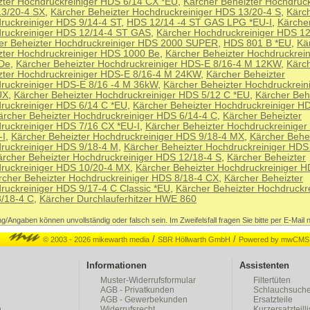
zter Hochdruckreiniger HDS 6/14 CX *EU
,
Kärcher Beheizter Hochdruck
3/20-4 SX
,
Kärcher Beheizter Hochdruckreiniger HDS 13/20-4 S
,
Kärc
ruckreiniger HDS 9/14-4 ST
,
HDS 12/14 -4 ST GAS LPG *EU-I
,
Kärche
ruckreiniger HDS 12/14-4 ST GAS
,
Kärcher Hochdruckreiniger HDS 12
er Beheizter Hochdruckreiniger HDS 2000 SUPER
,
HDS 801 B *EU
,
Kä
zter Hochdruckreiniger HDS 1000 Be
,
Kärcher Beheizter Hochdruckrei
De
,
Kärcher Beheizter Hochdruckreiniger HDS-E 8/16-4 M 12KW
,
Kärc
zter Hochdruckreiniger HDS-E 8/16-4 M 24KW
,
Kärcher Beheizter
ruckreiniger HDS-E 8/16 -4 M 36kW
,
Kärcher Beheizter Hochdruckrei
UX
,
Kärcher Beheizter Hochdruckreiniger HDS 5/12 C *EU
,
Kärcher Beh
ruckreiniger HDS 6/14 C *EU
,
Kärcher Beheizter Hochdruckreiniger H
ärcher Beheizter Hochdruckreiniger HDS 6/14-4 C
,
Kärcher Beheizter
ruckreiniger HDS 7/16 CX *EU-I
,
Kärcher Beheizter Hochdruckreiniger
-I
,
Kärcher Beheizter Hochdruckreiniger HDS 9/18-4 MX
,
Kärcher Behe
ruckreiniger HDS 9/18-4 M
,
Kärcher Beheizter Hochdruckreiniger HDS
ärcher Beheizter Hochdruckreiniger HDS 12/18-4 S
,
Kärcher Beheizter
ruckreiniger HDS 10/20-4 MX
,
Kärcher Beheizter Hochdruckreiniger H
rcher Beheizter Hochdruckreiniger HDS 8/18-4 CX
,
Kärcher Beheizter
ruckreiniger HDS 9/17-4 C Classic *EU
,
Kärcher Beheizter Hochdruckre
/18-4 C
,
Kärcher Durchlauferhitzer HWE 860
g/Angaben können unvollständig oder falsch sein. Im Zweifelsfall fragen Sie bitte per E-Mail 
/
/
© 2003 - 2026 mikewarth media
SBR Höllwarth GmbH
Powered by mwCMS
Informationen
Assistenten
Muster-Widerrufsformular
Filtertüten
AGB - Privatkunden
Schlauchsuch
g
AGB - Gewerbekunden
Ersatzteile
h
Widerrufsrecht
Kurzersatzteilli