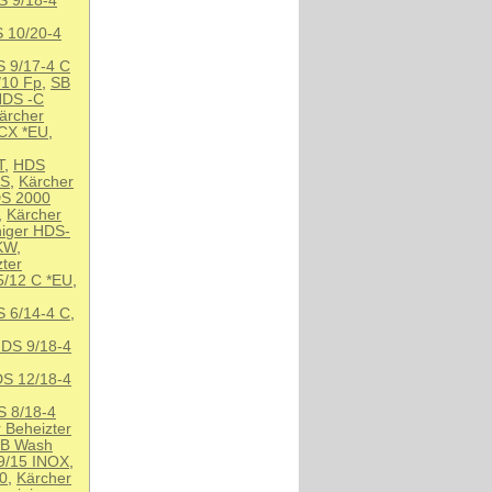
S 9/18-4
S 10/20-4
S 9/17-4 C
/10 Fp
,
SB
DS -C
ärcher
 CX *EU
,
T
,
HDS
AS
,
Kärcher
DS 2000
,
Kärcher
niger HDS-
4KW
,
ter
5/12 C *EU
,
S 6/14-4 C
,
HDS 9/18-4
DS 12/18-4
S 8/18-4
 Beheizter
B Wash
9/15 INOX
,
60
,
Kärcher