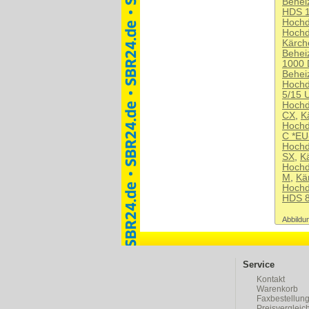
Behei
HDS 1
Hochd
Hochd
Kärch
Behei
1000 
Behei
Hochd
5/15 
Hochd
CX
,
K
Hochd
C *EU
Hochd
SX
,
K
Hochd
M
,
Kä
Hochd
HDS 8
Abbildun
Service
Kontakt
Warenkorb
Faxbestellun
Preisvergleic