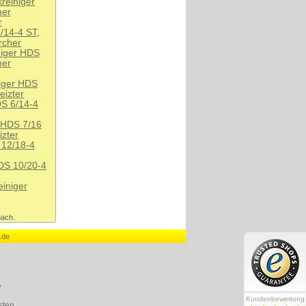
reiniger
her
r
/14-4 ST
,
rcher
niger HDS
her
niger HDS
eizter
DS 6/14-4
 HDS 7/16
izter
 12/18-4
DS 10/20-4
iniger
nach.
.de
e
Kundenbewertung
sten