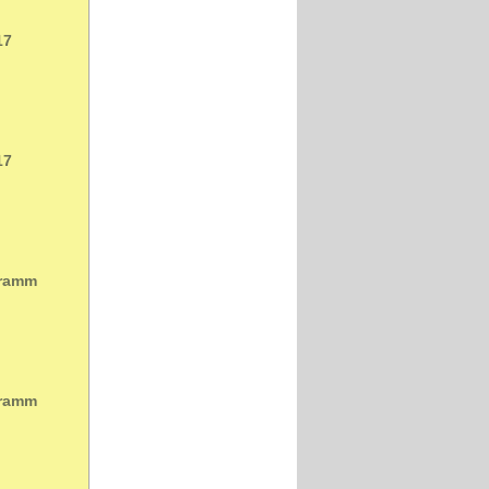
17
17
gramm
gramm