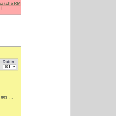
rwäsche RM
l
e Daten
e
SBR24.de_6.295-547.0_SD_Vorwaesche_RM_803_NTA-frei_10_L.pdf