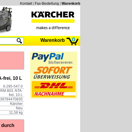
Kontakt
|
Fax-Bestellung
|
Warenkorb
0
Warenkorb
frei, 10 L
6.295-547.0
 RM 803, NTA-
frei, 10 L
39784470835
Kärcher
Neu
11,58 kg
t durch