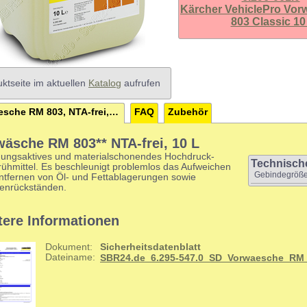
Kärcher VehiclePro Vo
803 Classic 10 
ktseite im aktuellen
Katalog
aufrufen
Vorwaesche RM 803, NTA-frei, 10 L
FAQ
Zubehör
wäsche RM 803** NTA-frei, 10 L
gungsaktives und materialschonendes Hochdruck-
Technisch
rühmittel. Es beschleunigt problemlos das Aufweichen
Gebindegröß
ntfernen von Öl- und Fettablagerungen sowie
tenrückständen.
tere Informationen
Dokument:
Sicherheitsdatenblatt
Dateiname: