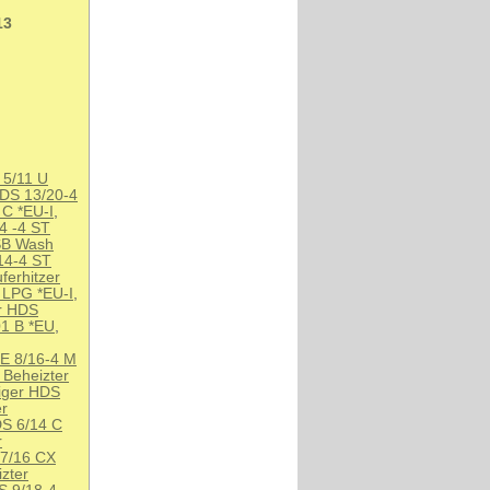
13
5/11 U
DS 13/20-4
C *EU-I
,
4 -4 ST
SB Wash
14-4 ST
ferhitzer
 LPG *EU-I
,
r HDS
1 B *EU
,
-E 8/16-4 M
 Beheizter
niger HDS
er
DS 6/14 C
r
 7/16 CX
zter