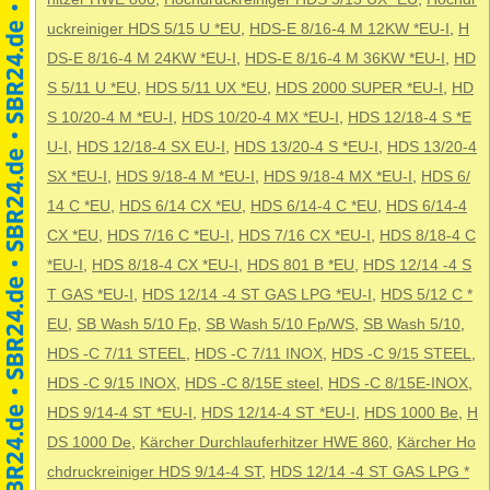
uckreiniger HDS 5/15 U *EU
,
HDS-E 8/16-4 M 12KW *EU-I
,
H
DS-E 8/16-4 M 24KW *EU-I
,
HDS-E 8/16-4 M 36KW *EU-I
,
HD
S 5/11 U *EU
,
HDS 5/11 UX *EU
,
HDS 2000 SUPER *EU-I
,
HD
S 10/20-4 M *EU-I
,
HDS 10/20-4 MX *EU-I
,
HDS 12/18-4 S *E
U-I
,
HDS 12/18-4 SX EU-I
,
HDS 13/20-4 S *EU-I
,
HDS 13/20-4
SX *EU-I
,
HDS 9/18-4 M *EU-I
,
HDS 9/18-4 MX *EU-I
,
HDS 6/
14 C *EU
,
HDS 6/14 CX *EU
,
HDS 6/14-4 C *EU
,
HDS 6/14-4
CX *EU
,
HDS 7/16 C *EU-I
,
HDS 7/16 CX *EU-I
,
HDS 8/18-4 C
*EU-I
,
HDS 8/18-4 CX *EU-I
,
HDS 801 B *EU
,
HDS 12/14 -4 S
T GAS *EU-I
,
HDS 12/14 -4 ST GAS LPG *EU-I
,
HDS 5/12 C *
EU
,
SB Wash 5/10 Fp
,
SB Wash 5/10 Fp/WS
,
SB Wash 5/10
,
HDS -C 7/11 STEEL
,
HDS -C 7/11 INOX
,
HDS -C 9/15 STEEL
,
HDS -C 9/15 INOX
,
HDS -C 8/15E steel
,
HDS -C 8/15E-INOX
,
HDS 9/14-4 ST *EU-I
,
HDS 12/14-4 ST *EU-I
,
HDS 1000 Be
,
H
DS 1000 De
,
Kärcher Durchlauferhitzer HWE 860
,
Kärcher Ho
chdruckreiniger HDS 9/14-4 ST
,
HDS 12/14 -4 ST GAS LPG *