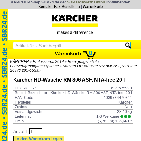
KÄRCHER Shop SBR24.de der
SBR Höllwarth GmbH
in Winnenden
Kontakt
|
Fax-Bestellung
|
Warenkorb
0
Warenkorb
KÄRCHER
Professional 2014
Reinigungsmittel
»
»
»
Fahrzeugreinigungssysteme
Kärcher HD-Wäsche RM 806 ASF, NTA-free
»
20 l (6.295-553.0)
Kärcher HD-Wäsche RM 806 ASF, NTA-free 20 l
Ersatzteil-Nr.
6.295-553.0
Bestell-Bezeichner
Kärcher HD-Wäsche RM 806 ASF, NTA-free 20 l
EAN-Code
4039784470811
Hersteller
Kärcher
Zustand
Neu
Versandgewicht
23,40 kg
Lieferfrist
1-3 Werktage
Preis
(
6,78 €*
/l)
135,66 €*
Anzahl: