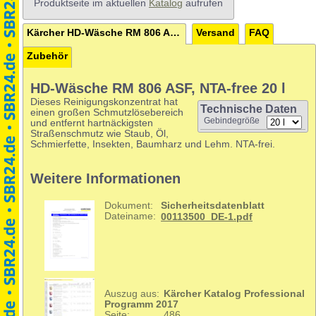
Produktseite im aktuellen
Katalog
aufrufen
Kärcher HD-Wäsche RM 806 ASF, NTA-free 20 l
Versand
FAQ
Zubehör
HD-Wäsche RM 806 ASF, NTA-free 20 l
Dieses Reinigungskonzentrat hat
Technische Daten
einen großen Schmutzlösebereich
Gebindegröße
und entfernt hartnäckigsten
Straßenschmutz wie Staub, Öl,
Schmierfette, Insekten, Baumharz und Lehm. NTA-frei.
Weitere Informationen
Dokument:
Sicherheitsdatenblatt
Dateiname:
00113500_DE-1.pdf
Auszug aus:
Kärcher Katalog Professional
Programm 2017
Seite:
486