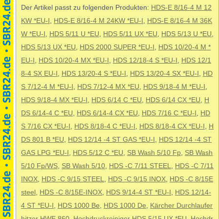
Der Artikel passt zu folgenden Produkten:
HDS-E 8/16-4 M 12
KW *EU-I
,
HDS-E 8/16-4 M 24KW *EU-I
,
HDS-E 8/16-4 M 36K
W *EU-I
,
HDS 5/11 U *EU
,
HDS 5/11 UX *EU
,
HDS 5/13 U *EU
,
HDS 5/13 UX *EU
,
HDS 2000 SUPER *EU-I
,
HDS 10/20-4 M *
EU-I
,
HDS 10/20-4 MX *EU-I
,
HDS 12/18-4 S *EU-I
,
HDS 12/1
8-4 SX EU-I
,
HDS 13/20-4 S *EU-I
,
HDS 13/20-4 SX *EU-I
,
HD
S 7/12-4 M *EU-I
,
HDS 7/12-4 MX *EU
,
HDS 9/18-4 M *EU-I
,
HDS 9/18-4 MX *EU-I
,
HDS 6/14 C *EU
,
HDS 6/14 CX *EU
,
H
DS 6/14-4 C *EU
,
HDS 6/14-4 CX *EU
,
HDS 7/16 C *EU-I
,
HD
S 7/16 CX *EU-I
,
HDS 8/18-4 C *EU-I
,
HDS 8/18-4 CX *EU-I
,
H
DS 801 B *EU
,
HDS 12/14 -4 ST GAS *EU-I
,
HDS 12/14 -4 ST
GAS LPG *EU-I
,
HDS 5/12 C *EU
,
SB Wash 5/10 Fp
,
SB Wash
5/10 Fp/WS
,
SB Wash 5/10
,
HDS -C 7/11 STEEL
,
HDS -C 7/11
INOX
,
HDS -C 9/15 STEEL
,
HDS -C 9/15 INOX
,
HDS -C 8/15E
steel
,
HDS -C 8/15E-INOX
,
HDS 9/14-4 ST *EU-I
,
HDS 12/14-
4 ST *EU-I
,
HDS 1000 Be
,
HDS 1000 De
,
Kärcher Durchlaufer
hitzer HWE 860
,
Hochdruckreiniger HDS 5/15 UX *EU
,
Hochdr