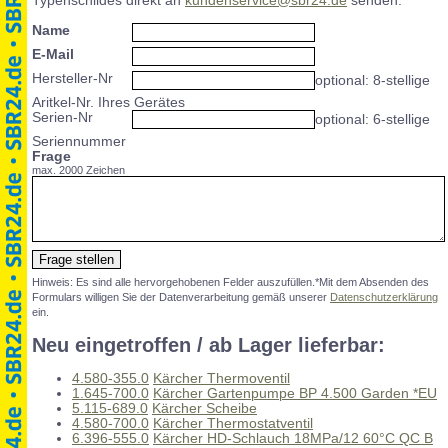
Typenschildes direkt an
kundenservice@sbr24.de
senden.
Name
E-Mail
Hersteller-Nr
optional: 8-stellige
Aritkel-Nr. Ihres Gerätes
Serien-Nr
optional: 6-stellige
Seriennummer
Frage
max. 2000 Zeichen
Hinweis: Es sind alle hervorgehobenen Felder auszufüllen.*Mit dem Absenden des
Formulars willigen Sie der Datenverarbeitung gemäß unserer
Datenschutzerklärung
ein.
Neu eingetroffen / ab Lager lieferbar:
4.580-355.0
Kärcher Thermoventil
1.645-700.0
Kärcher Gartenpumpe BP 4.500 Garden *EU
5.115-689.0
Kärcher Scheibe
4.580-700.0
Kärcher Thermostatventil
6.396-555.0
Kärcher HD-Schlauch 18MPa/12 60°C QC B