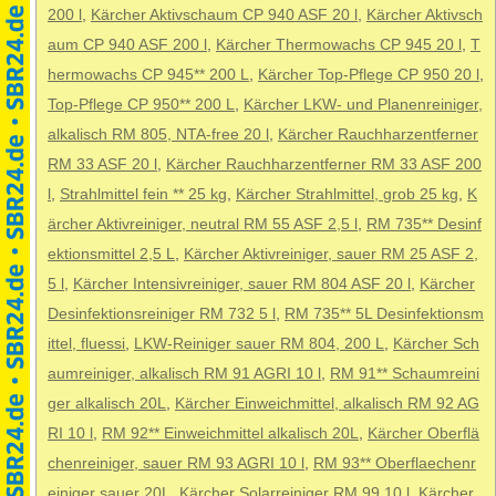
200 l
,
Kärcher Aktivschaum CP 940 ASF 20 l
,
Kärcher Aktivsch
aum CP 940 ASF 200 l
,
Kärcher Thermowachs CP 945 20 l
,
T
hermowachs CP 945** 200 L
,
Kärcher Top-Pflege CP 950 20 l
,
Top-Pflege CP 950** 200 L
,
Kärcher LKW- und Planenreiniger,
alkalisch RM 805, NTA-free 20 l
,
Kärcher Rauchharzentferner
RM 33 ASF 20 l
,
Kärcher Rauchharzentferner RM 33 ASF 200
l
,
Strahlmittel fein ** 25 kg
,
Kärcher Strahlmittel, grob 25 kg
,
K
ärcher Aktivreiniger, neutral RM 55 ASF 2,5 l
,
RM 735** Desinf
ektionsmittel 2,5 L
,
Kärcher Aktivreiniger, sauer RM 25 ASF 2,
5 l
,
Kärcher Intensivreiniger, sauer RM 804 ASF 20 l
,
Kärcher
Desinfektionsreiniger RM 732 5 l
,
RM 735** 5L Desinfektionsm
ittel, fluessi
,
LKW-Reiniger sauer RM 804, 200 L
,
Kärcher Sch
aumreiniger, alkalisch RM 91 AGRI 10 l
,
RM 91** Schaumreini
ger alkalisch 20L
,
Kärcher Einweichmittel, alkalisch RM 92 AG
RI 10 l
,
RM 92** Einweichmittel alkalisch 20L
,
Kärcher Oberflä
chenreiniger, sauer RM 93 AGRI 10 l
,
RM 93** Oberflaechenr
einiger sauer 20L
,
Kärcher Solarreiniger RM 99 10 l
,
Kärcher