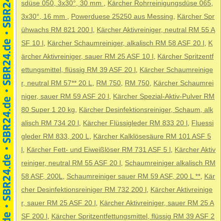
sdüse 050, 3x30°, 30 mm
,
Kärcher Rohrreinigungsdüse 065,
3x30°, 16 mm
,
Powerduese 25250 aus Messing
,
Kärcher Spr
ühwachs RM 821 200 l
,
Kärcher Aktivreiniger, neutral RM 55 A
SF 10 l
,
Kärcher Schaumreiniger, alkalisch RM 58 ASF 20 l
,
K
ärcher Aktivreiniger, sauer RM 25 ASF 10 l
,
Kärcher Spritzentf
ettungsmittel, flüssig RM 39 ASF 20 l
,
Kärcher Schaumreinige
r, neutral RM 57** 20 L
,
RM 750
,
RM 750
,
Kärcher Schaumrei
niger, sauer RM 59 ASF 20 l
,
Kärcher Spezial-Aktiv-Pulver RM
80 Super 1 20 kg
,
Kärcher Desinfektionsreiniger, Schaum, alk
alisch RM 734 20 l
,
Kärcher Flüssigleder RM 833 20 l
,
Fluessi
gleder RM 833, 200 L
,
Kärcher Kalklösesäure RM 101 ASF 5
l
,
Kärcher Fett- und Eiweißlöser RM 731 ASF 5 l
,
Kärcher Aktiv
reiniger, neutral RM 55 ASF 20 l
,
Schaumreiniger alkalisch RM
58 ASF, 200L
,
Schaumreiniger sauer RM 59 ASF, 200 L **
,
Kär
cher Desinfektionsreiniger RM 732 200 l
,
Kärcher Aktivreinige
r, sauer RM 25 ASF 20 l
,
Kärcher Aktivreiniger, sauer RM 25 A
SF 200 l
,
Kärcher Spritzentfettungsmittel, flüssig RM 39 ASF 2