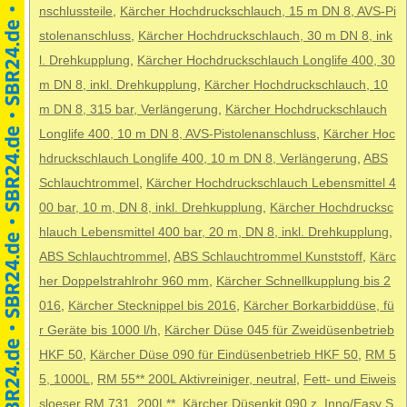
nschlussteile
,
Kärcher Hochdruckschlauch, 15 m DN 8, AVS-Pi
stolenanschluss
,
Kärcher Hochdruckschlauch, 30 m DN 8, ink
l. Drehkupplung
,
Kärcher Hochdruckschlauch Longlife 400, 30
m DN 8, inkl. Drehkupplung
,
Kärcher Hochdruckschlauch, 10
m DN 8, 315 bar, Verlängerung
,
Kärcher Hochdruckschlauch
Longlife 400, 10 m DN 8, AVS-Pistolenanschluss
,
Kärcher Hoc
hdruckschlauch Longlife 400, 10 m DN 8, Verlängerung
,
ABS
Schlauchtrommel
,
Kärcher Hochdruckschlauch Lebensmittel 4
00 bar, 10 m, DN 8, inkl. Drehkupplung
,
Kärcher Hochdrucksc
hlauch Lebensmittel 400 bar, 20 m, DN 8, inkl. Drehkupplung
,
ABS Schlauchtrommel
,
ABS Schlauchtrommel Kunststoff
,
Kärc
her Doppelstrahlrohr 960 mm
,
Kärcher Schnellkupplung bis 2
016
,
Kärcher Stecknippel bis 2016
,
Kärcher Borkarbiddüse, fü
r Geräte bis 1000 l/h
,
Kärcher Düse 045 für Zweidüsenbetrieb
HKF 50
,
Kärcher Düse 090 für Eindüsenbetrieb HKF 50
,
RM 5
5, 1000L
,
RM 55** 200L Aktivreiniger, neutral
,
Fett- und Eiweis
sloeser RM 731, 200L**
,
Kärcher Düsenkit 090 z. Inno/Easy S