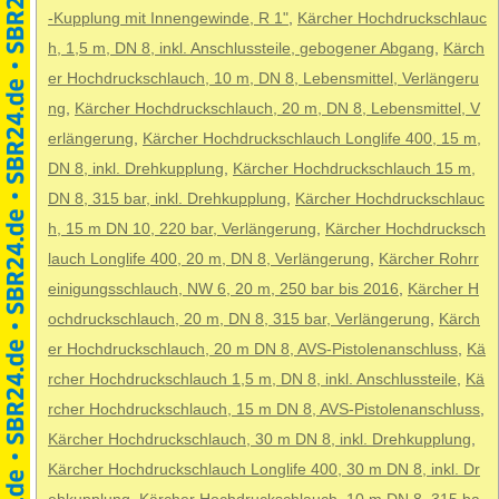
-Kupplung mit Innengewinde, R 1"
,
Kärcher Hochdruckschlauc
h, 1,5 m, DN 8, inkl. Anschlussteile, gebogener Abgang
,
Kärch
er Hochdruckschlauch, 10 m, DN 8, Lebensmittel, Verlängeru
ng
,
Kärcher Hochdruckschlauch, 20 m, DN 8, Lebensmittel, V
erlängerung
,
Kärcher Hochdruckschlauch Longlife 400, 15 m,
DN 8, inkl. Drehkupplung
,
Kärcher Hochdruckschlauch 15 m,
DN 8, 315 bar, inkl. Drehkupplung
,
Kärcher Hochdruckschlauc
h, 15 m DN 10, 220 bar, Verlängerung
,
Kärcher Hochdrucksch
lauch Longlife 400, 20 m, DN 8, Verlängerung
,
Kärcher Rohrr
einigungsschlauch, NW 6, 20 m, 250 bar bis 2016
,
Kärcher H
ochdruckschlauch, 20 m, DN 8, 315 bar, Verlängerung
,
Kärch
er Hochdruckschlauch, 20 m DN 8, AVS-Pistolenanschluss
,
Kä
rcher Hochdruckschlauch 1,5 m, DN 8, inkl. Anschlussteile
,
Kä
rcher Hochdruckschlauch, 15 m DN 8, AVS-Pistolenanschluss
,
Kärcher Hochdruckschlauch, 30 m DN 8, inkl. Drehkupplung
,
Kärcher Hochdruckschlauch Longlife 400, 30 m DN 8, inkl. Dr