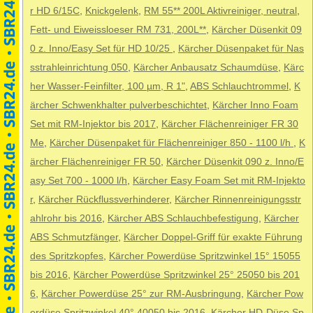
r HD 6/15C
,
Knickgelenk
,
RM 55** 200L Aktivreiniger, neutral
,
Fett- und Eiweissloeser RM 731, 200L**
,
Kärcher Düsenkit 09
0 z. Inno/Easy Set für HD 10/25
,
Kärcher Düsenpaket für Nas
sstrahleinrichtung 050
,
Kärcher Anbausatz Schaumdüse
,
Kärc
her Wasser-Feinfilter, 100 µm, R 1"
,
ABS Schlauchtrommel
,
K
ärcher Schwenkhalter pulverbeschichtet
,
Kärcher Inno Foam
Set mit RM-Injektor bis 2017
,
Kärcher Flächenreiniger FR 30
Me
,
Kärcher Düsenpaket für Flächenreiniger 850 - 1100 l/h
,
K
ärcher Flächenreiniger FR 50
,
Kärcher Düsenkit 090 z. Inno/E
asy Set 700 - 1000 l/h
,
Kärcher Easy Foam Set mit RM-Injekto
r
,
Kärcher Rückflussverhinderer
,
Kärcher Rinnenreinigungsstr
ahlrohr bis 2016
,
Kärcher ABS Schlauchbefestigung
,
Kärcher
ABS Schmutzfänger
,
Kärcher Doppel-Griff für exakte Führung
des Spritzkopfes
,
Kärcher Powerdüse Spritzwinkel 15° 15055
bis 2016
,
Kärcher Powerdüse Spritzwinkel 25° 25050 bis 201
6
,
Kärcher Powerdüse 25° zur RM-Ausbringung
,
Kärcher Pow
erdüse Spritzwinkel 40° 40050 bis 2016
,
Kärcher HD-Düse Sp