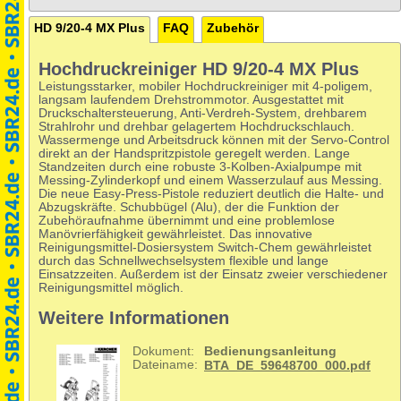
HD 9/20-4 MX Plus
FAQ
Zubehör
Hochdruckreiniger HD 9/20-4 MX Plus
Leistungsstarker, mobiler Hochdruckreiniger mit 4-poligem,
langsam laufendem Drehstrommotor. Ausgestattet mit
Druckschaltersteuerung, Anti-Verdreh-System, drehbarem
Strahlrohr und drehbar gelagertem Hochdruckschlauch.
Wassermenge und Arbeitsdruck können mit der Servo-Control
direkt an der Handspritzpistole geregelt werden. Lange
Standzeiten durch eine robuste 3-Kolben-Axialpumpe mit
Messing-Zylinderkopf und einem Wasserzulauf aus Messing.
Die neue Easy-Press-Pistole reduziert deutlich die Halte- und
Abzugskräfte. Schubbügel (Alu), der die Funktion der
Zubehöraufnahme übernimmt und eine problemlose
Manövrierfähigkeit gewährleistet. Das innovative
Reinigungsmittel-Dosiersystem Switch-Chem gewährleistet
durch das Schnellwechselsystem flexible und lange
Einsatzzeiten. Außerdem ist der Einsatz zweier verschiedener
Reinigungsmittel möglich.
Weitere Informationen
Dokument:
Bedienungsanleitung
Dateiname:
BTA_DE_59648700_000.pdf