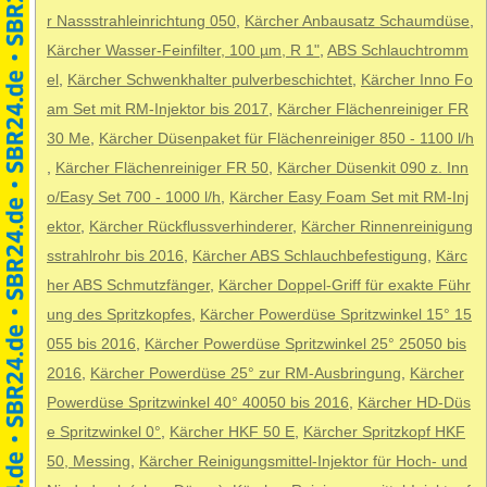
r Nassstrahleinrichtung 050
,
Kärcher Anbausatz Schaumdüse
,
Kärcher Wasser-Feinfilter, 100 µm, R 1"
,
ABS Schlauchtromm
el
,
Kärcher Schwenkhalter pulverbeschichtet
,
Kärcher Inno Fo
am Set mit RM-Injektor bis 2017
,
Kärcher Flächenreiniger FR
30 Me
,
Kärcher Düsenpaket für Flächenreiniger 850 - 1100 l/h
,
Kärcher Flächenreiniger FR 50
,
Kärcher Düsenkit 090 z. Inn
o/Easy Set 700 - 1000 l/h
,
Kärcher Easy Foam Set mit RM-Inj
ektor
,
Kärcher Rückflussverhinderer
,
Kärcher Rinnenreinigung
sstrahlrohr bis 2016
,
Kärcher ABS Schlauchbefestigung
,
Kärc
her ABS Schmutzfänger
,
Kärcher Doppel-Griff für exakte Führ
ung des Spritzkopfes
,
Kärcher Powerdüse Spritzwinkel 15° 15
055 bis 2016
,
Kärcher Powerdüse Spritzwinkel 25° 25050 bis
2016
,
Kärcher Powerdüse 25° zur RM-Ausbringung
,
Kärcher
Powerdüse Spritzwinkel 40° 40050 bis 2016
,
Kärcher HD-Düs
e Spritzwinkel 0°
,
Kärcher HKF 50 E
,
Kärcher Spritzkopf HKF
50, Messing
,
Kärcher Reinigungsmittel-Injektor für Hoch- und