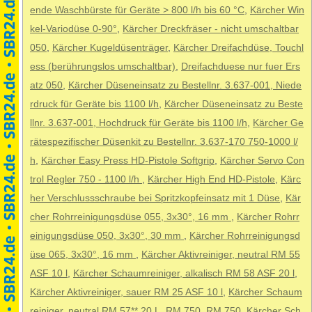
ende Waschbürste für Geräte > 800 l/h bis 60 °C
,
Kärcher Win
kel-Variodüse 0-90°
,
Kärcher Dreckfräser - nicht umschaltbar
050
,
Kärcher Kugeldüsenträger
,
Kärcher Dreifachdüse, Touchl
ess (berührungslos umschaltbar)
,
Dreifachduese nur fuer Ers
atz 050
,
Kärcher Düseneinsatz zu Bestellnr. 3.637-001, Niede
rdruck für Geräte bis 1100 l/h
,
Kärcher Düseneinsatz zu Beste
llnr. 3.637-001, Hochdruck für Geräte bis 1100 l/h
,
Kärcher Ge
rätespezifischer Düsenkit zu Bestellnr. 3.637-170 750-1000 l/
h
,
Kärcher Easy Press HD-Pistole Softgrip
,
Kärcher Servo Con
trol Regler 750 - 1100 l/h
,
Kärcher High End HD-Pistole
,
Kärc
her Verschlussschraube bei Spritzkopfeinsatz mit 1 Düse
,
Kär
cher Rohrreinigungsdüse 055, 3x30°, 16 mm
,
Kärcher Rohrr
einigungsdüse 050, 3x30°, 30 mm
,
Kärcher Rohrreinigungsd
üse 065, 3x30°, 16 mm
,
Kärcher Aktivreiniger, neutral RM 55
ASF 10 l
,
Kärcher Schaumreiniger, alkalisch RM 58 ASF 20 l
,
Kärcher Aktivreiniger, sauer RM 25 ASF 10 l
,
Kärcher Schaum
reiniger, neutral RM 57** 20 L
,
RM 750
,
RM 750
,
Kärcher Sch