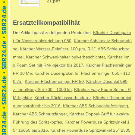
_21.pdf
Ersatzteilkompatibilität
Der Artikel passt zu folgenden Produkten:
Kärcher Düsenpake
t für Nassstrahleinrichtung 050
,
Kärcher Anbausatz Schaumdü
se
,
Kärcher Wasser-Feinfilter, 100 µm, R 1"
,
ABS Schlauchtro
mmel
,
Kärcher Schwenkhalter pulverbeschichtet
,
Kärcher Inn
o Foam Set mit RM-Injektor bis 2017
,
Kärcher Flächenreiniger
FR 30 Me
,
Kärcher Düsenpaket für Flächenreiniger 850 - 110
0 l/h
,
Kärcher Flächenreiniger FR 50
,
Kärcher Düsenkit 090
z. Inno/Easy Set 700 - 1000 l/h
,
Kärcher Easy Foam Set mit R
M-Injektor
,
Kärcher Rückflussverhinderer
,
Kärcher Rinnenreini
gungsstrahlrohr bis 2016
,
Kärcher ABS Schlauchbefestigung
,
Kärcher ABS Schmutzfänger
,
Kärcher Doppel-Griff für exakte
Führung des Spritzkopfes
,
Kärcher Powerdüse Spritzwinkel 1
5° 15055 bis 2016
,
Kärcher Powerdüse Spritzwinkel 25° 2505