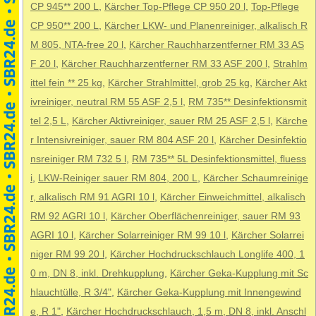
CP 945** 200 L
,
Kärcher Top-Pflege CP 950 20 l
,
Top-Pflege
CP 950** 200 L
,
Kärcher LKW- und Planenreiniger, alkalisch R
M 805, NTA-free 20 l
,
Kärcher Rauchharzentferner RM 33 AS
F 20 l
,
Kärcher Rauchharzentferner RM 33 ASF 200 l
,
Strahlm
ittel fein ** 25 kg
,
Kärcher Strahlmittel, grob 25 kg
,
Kärcher Akt
ivreiniger, neutral RM 55 ASF 2,5 l
,
RM 735** Desinfektionsmit
tel 2,5 L
,
Kärcher Aktivreiniger, sauer RM 25 ASF 2,5 l
,
Kärche
r Intensivreiniger, sauer RM 804 ASF 20 l
,
Kärcher Desinfektio
nsreiniger RM 732 5 l
,
RM 735** 5L Desinfektionsmittel, fluess
i
,
LKW-Reiniger sauer RM 804, 200 L
,
Kärcher Schaumreinige
r, alkalisch RM 91 AGRI 10 l
,
Kärcher Einweichmittel, alkalisch
RM 92 AGRI 10 l
,
Kärcher Oberflächenreiniger, sauer RM 93
AGRI 10 l
,
Kärcher Solarreiniger RM 99 10 l
,
Kärcher Solarrei
niger RM 99 20 l
,
Kärcher Hochdruckschlauch Longlife 400, 1
0 m, DN 8, inkl. Drehkupplung
,
Kärcher Geka-Kupplung mit Sc
hlauchtülle, R 3/4"
,
Kärcher Geka-Kupplung mit Innengewind
e, R 1"
,
Kärcher Hochdruckschlauch, 1,5 m, DN 8, inkl. Anschl