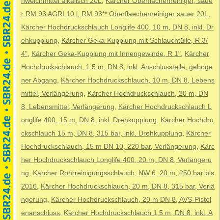
nweichmittel alkalisch 20L
,
Kärcher Oberflächenreiniger, saue
r RM 93 AGRI 10 l
,
RM 93** Oberflaechenreiniger sauer 20L
,
Kärcher Hochdruckschlauch Longlife 400, 10 m, DN 8, inkl. Dr
ehkupplung
,
Kärcher Geka-Kupplung mit Schlauchtülle, R 3/
4"
,
Kärcher Geka-Kupplung mit Innengewinde, R 1"
,
Kärcher
Hochdruckschlauch, 1,5 m, DN 8, inkl. Anschlussteile, geboge
ner Abgang
,
Kärcher Hochdruckschlauch, 10 m, DN 8, Lebens
mittel, Verlängerung
,
Kärcher Hochdruckschlauch, 20 m, DN
8, Lebensmittel, Verlängerung
,
Kärcher Hochdruckschlauch L
onglife 400, 15 m, DN 8, inkl. Drehkupplung
,
Kärcher Hochdru
ckschlauch 15 m, DN 8, 315 bar, inkl. Drehkupplung
,
Kärcher
Hochdruckschlauch, 15 m DN 10, 220 bar, Verlängerung
,
Kärc
her Hochdruckschlauch Longlife 400, 20 m, DN 8, Verlängeru
ng
,
Kärcher Rohrreinigungsschlauch, NW 6, 20 m, 250 bar bis
2016
,
Kärcher Hochdruckschlauch, 20 m, DN 8, 315 bar, Verlä
ngerung
,
Kärcher Hochdruckschlauch, 20 m DN 8, AVS-Pistol
enanschluss
,
Kärcher Hochdruckschlauch 1,5 m, DN 8, inkl. A