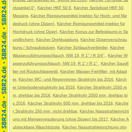
ritzwinkel 0°
,
Kärcher HKF 50 E
,
Kärcher Spritzkopf HKF 50,
Messing
,
Kärcher Reinigungsmittel-Injektor für Hoch- und Nie
dedruck (ohne Düsen)
,
Kärcher Reinigungsmittel-Injektor für
Hochdruck (ohne Düse)
,
Kärcher Konus zur Befestigung in Sp
undlöchern
,
Kärcher Drehkupplung
,
Kärcher Düsenverschrau
bung / Schraubstutzen
,
Kärcher Schlauchverbinder
,
Kärcher
Wasserzuführungsschlauch, NW 19, R 1" / R 3/4",
,
Kärcher W
asserzuführungsschlauch, NW 19, R 1" / R 1"
,
Kärcher Saugfi
lter mit Rückschlagventil
,
Kärcher Wasser-Feinfilter, mit Adapt
er
,
Kärcher WC- und Regenrinnen-Strahlrohr bis 2016
,
Kärch
er Unterbodenstrahlrohr bis 2016
,
Kärcher Strahlrohr 1550 m
m, drehbar bis 2016
,
Kärcher Strahlrohr 2050 mm, drehbar bi
s 2016
,
Kärcher Strahlrohr 600 mm, drehbar bis 2016
,
Kärche
r Strahlrohr 250 mm, nicht drehbar
,
Kärcher Nassstrahleinricht
ung mit Mengenregulierung (ohne Düsen) bis 2017
,
Kärcher A
ufsteckbare Waschbürste
,
Kärcher Nassstrahleinrichtung ohn