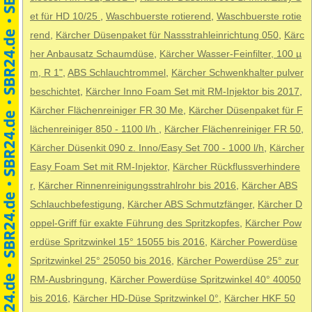
et für HD 10/25
,
Waschbuerste rotierend
,
Waschbuerste rotie
rend
,
Kärcher Düsenpaket für Nassstrahleinrichtung 050
,
Kärc
her Anbausatz Schaumdüse
,
Kärcher Wasser-Feinfilter, 100 µ
m, R 1"
,
ABS Schlauchtrommel
,
Kärcher Schwenkhalter pulver
beschichtet
,
Kärcher Inno Foam Set mit RM-Injektor bis 2017
,
Kärcher Flächenreiniger FR 30 Me
,
Kärcher Düsenpaket für F
lächenreiniger 850 - 1100 l/h
,
Kärcher Flächenreiniger FR 50
,
Kärcher Düsenkit 090 z. Inno/Easy Set 700 - 1000 l/h
,
Kärcher
Easy Foam Set mit RM-Injektor
,
Kärcher Rückflussverhindere
r
,
Kärcher Rinnenreinigungsstrahlrohr bis 2016
,
Kärcher ABS
Schlauchbefestigung
,
Kärcher ABS Schmutzfänger
,
Kärcher D
oppel-Griff für exakte Führung des Spritzkopfes
,
Kärcher Pow
erdüse Spritzwinkel 15° 15055 bis 2016
,
Kärcher Powerdüse
Spritzwinkel 25° 25050 bis 2016
,
Kärcher Powerdüse 25° zur
RM-Ausbringung
,
Kärcher Powerdüse Spritzwinkel 40° 40050
bis 2016
,
Kärcher HD-Düse Spritzwinkel 0°
,
Kärcher HKF 50