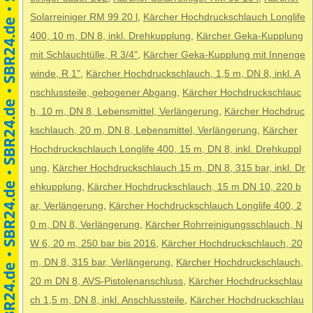
Solarreiniger RM 99 20 l
,
Kärcher Hochdruckschlauch Longlife
400, 10 m, DN 8, inkl. Drehkupplung
,
Kärcher Geka-Kupplung
mit Schlauchtülle, R 3/4"
,
Kärcher Geka-Kupplung mit Innenge
winde, R 1"
,
Kärcher Hochdruckschlauch, 1,5 m, DN 8, inkl. A
nschlussteile, gebogener Abgang
,
Kärcher Hochdruckschlauc
h, 10 m, DN 8, Lebensmittel, Verlängerung
,
Kärcher Hochdruc
kschlauch, 20 m, DN 8, Lebensmittel, Verlängerung
,
Kärcher
Hochdruckschlauch Longlife 400, 15 m, DN 8, inkl. Drehkuppl
ung
,
Kärcher Hochdruckschlauch 15 m, DN 8, 315 bar, inkl. Dr
ehkupplung
,
Kärcher Hochdruckschlauch, 15 m DN 10, 220 b
ar, Verlängerung
,
Kärcher Hochdruckschlauch Longlife 400, 2
0 m, DN 8, Verlängerung
,
Kärcher Rohrreinigungsschlauch, N
W 6, 20 m, 250 bar bis 2016
,
Kärcher Hochdruckschlauch, 20
m, DN 8, 315 bar, Verlängerung
,
Kärcher Hochdruckschlauch,
20 m DN 8, AVS-Pistolenanschluss
,
Kärcher Hochdruckschlau
ch 1,5 m, DN 8, inkl. Anschlussteile
,
Kärcher Hochdruckschlau