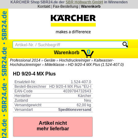
KÄRCHER Shop SBR24.de der
SBR Höllwarth GmbH
in Winnenden
Kontakt
|
Fax-Bestellung
|
Warenkorb
0
Warenkorb
Professional 2014
Geräte
Hochdruckreiniger
Kaltwasser-
»
»
»
Hochdruckreiniger
Mittelklasse
HD 9/20-4 MX Plus (1.524-407.0)
»
»
HD 9/20-4 MX Plus
Ersatzteil-Nr.
1.524-407.0
Bestell-Bezeichner
HD 9/20-4 MX Plus *EU-I
EAN-Code
4039784732643
Hersteller
Kärcher
Zustand
Neu
Versandgewicht
62,00 kg
Versandart
Speditionsversand
Artikel nicht
mehr lieferbar