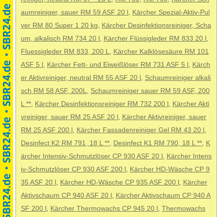
aumreiniger, sauer RM 59 ASF 20 l
,
Kärcher Spezial-Aktiv-Pul
ver RM 80 Super 1 20 kg
,
Kärcher Desinfektionsreiniger, Scha
um, alkalisch RM 734 20 l
,
Kärcher Flüssigleder RM 833 20 l
,
Fluessigleder RM 833, 200 L
,
Kärcher Kalklösesäure RM 101
ASF 5 l
,
Kärcher Fett- und Eiweißlöser RM 731 ASF 5 l
,
Kärch
er Aktivreiniger, neutral RM 55 ASF 20 l
,
Schaumreiniger alkali
sch RM 58 ASF, 200L
,
Schaumreiniger sauer RM 59 ASF, 200
L **
,
Kärcher Desinfektionsreiniger RM 732 200 l
,
Kärcher Akti
vreiniger, sauer RM 25 ASF 20 l
,
Kärcher Aktivreiniger, sauer
RM 25 ASF 200 l
,
Kärcher Fassadenreiniger Gel RM 43 20 l
,
Desinfect K2 RM 791, 18 L **
,
Desinfect K1 RM 790, 18 L **
,
K
ärcher Intensiv-Schmutzlöser CP 930 ASF 20 l
,
Kärcher Intens
iv-Schmutzlöser CP 930 ASF 200 l
,
Kärcher HD-Wäsche CP 9
35 ASF 20 l
,
Kärcher HD-Wäsche CP 935 ASF 200 l
,
Kärcher
Aktivschaum CP 940 ASF 20 l
,
Kärcher Aktivschaum CP 940 A
SF 200 l
,
Kärcher Thermowachs CP 945 20 l
,
Thermowachs