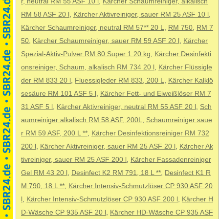
r, neutral RM 55 ASF 10 l
,
Kärcher Schaumreiniger, alkalisch
RM 58 ASF 20 l
,
Kärcher Aktivreiniger, sauer RM 25 ASF 10 l
,
Kärcher Schaumreiniger, neutral RM 57** 20 L
,
RM 750
,
RM 7
50
,
Kärcher Schaumreiniger, sauer RM 59 ASF 20 l
,
Kärcher
Spezial-Aktiv-Pulver RM 80 Super 1 20 kg
,
Kärcher Desinfekti
onsreiniger, Schaum, alkalisch RM 734 20 l
,
Kärcher Flüssigle
der RM 833 20 l
,
Fluessigleder RM 833, 200 L
,
Kärcher Kalklö
sesäure RM 101 ASF 5 l
,
Kärcher Fett- und Eiweißlöser RM 7
31 ASF 5 l
,
Kärcher Aktivreiniger, neutral RM 55 ASF 20 l
,
Sch
aumreiniger alkalisch RM 58 ASF, 200L
,
Schaumreiniger saue
r RM 59 ASF, 200 L **
,
Kärcher Desinfektionsreiniger RM 732
200 l
,
Kärcher Aktivreiniger, sauer RM 25 ASF 20 l
,
Kärcher Ak
tivreiniger, sauer RM 25 ASF 200 l
,
Kärcher Fassadenreiniger
Gel RM 43 20 l
,
Desinfect K2 RM 791, 18 L **
,
Desinfect K1 R
M 790, 18 L **
,
Kärcher Intensiv-Schmutzlöser CP 930 ASF 20
l
,
Kärcher Intensiv-Schmutzlöser CP 930 ASF 200 l
,
Kärcher H
D-Wäsche CP 935 ASF 20 l
,
Kärcher HD-Wäsche CP 935 ASF