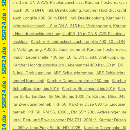
ch, 15 m DN 8, AVS-Pistolenanschluss
,
Kärcher Hochdrucksch
lauch, 30 m DN 8, inkl. Drehkupplung
,
Kärcher Hochdruckschl
auch Longlife 400, 30 m DN 8, inkl. Drehkupplung
,
Kärcher H
ochdruckschlauch, 10 m DN 8, 315 bar, Verlängerung
,
Kärche
r Hochdruckschlauch Longlife 400, 10 m DN 8, AVS-Pistolena
nschluss
,
Kärcher Hochdruckschlauch Longlife 400, 10 m DN
8, Verlängerung
,
ABS Schlauchtrommel
,
Kärcher Hochdrucksc
hlauch Lebensmittel 400 bar, 10 m, DN 8, inkl. Drehkupplung
,
Kärcher Hochdruckschlauch Lebensmittel 400 bar, 20 m, DN
8, inkl. Drehkupplung
,
ABS Schlauchtrommel
,
ABS Schlauchtr
ommel Kunststoff
,
Kärcher Doppelstrahlrohr 960 mm
,
Kärcher
Schnellkupplung bis 2016
,
Kärcher Stecknippel bis 2016
,
Kärc
her Borkarbiddüse, für Geräte bis 1000 l/h
,
Kärcher Düse 045
für Zweidüsenbetrieb HKF 50
,
Kärcher Düse 090 für Eindüsen
betrieb HKF 50
,
RM 55, 1000L
,
RM 55** 200L Aktivreiniger, ne
utral
,
Fett- und Eiweissloeser RM 731, 200L**
,
Kärcher Düsen
kit 090 z. Inno/Easy Set für HD 10/25
,
Kärcher Düsenpaket fü