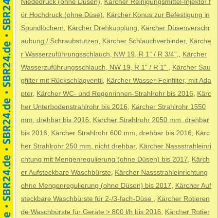
Niededruck (ohne Düsen)
,
Kärcher Reinigungsmittel-Injektor f
ür Hochdruck (ohne Düse)
,
Kärcher Konus zur Befestigung in
Spundlöchern
,
Kärcher Drehkupplung
,
Kärcher Düsenverschr
aubung / Schraubstutzen
,
Kärcher Schlauchverbinder
,
Kärche
r Wasserzuführungsschlauch, NW 19, R 1" / R 3/4",
,
Kärcher
Wasserzuführungsschlauch, NW 19, R 1" / R 1"
,
Kärcher Sau
gfilter mit Rückschlagventil
,
Kärcher Wasser-Feinfilter, mit Ada
pter
,
Kärcher WC- und Regenrinnen-Strahlrohr bis 2016
,
Kärc
her Unterbodenstrahlrohr bis 2016
,
Kärcher Strahlrohr 1550
mm, drehbar bis 2016
,
Kärcher Strahlrohr 2050 mm, drehbar
bis 2016
,
Kärcher Strahlrohr 600 mm, drehbar bis 2016
,
Kärc
her Strahlrohr 250 mm, nicht drehbar
,
Kärcher Nassstrahleinri
chtung mit Mengenregulierung (ohne Düsen) bis 2017
,
Kärch
er Aufsteckbare Waschbürste
,
Kärcher Nassstrahleinrichtung
ohne Mengenregulierung (ohne Düsen) bis 2017
,
Kärcher Auf
steckbare Waschbürste für 2-/3-fach-Düse
,
Kärcher Rotieren
de Waschbürste für Geräte > 800 l/h bis 2016
,
Kärcher Rotier