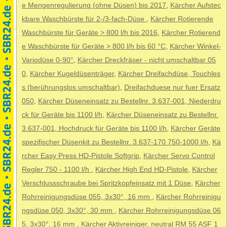
e Mengenregulierung (ohne Düsen) bis 2017
,
Kärcher Aufstec
kbare Waschbürste für 2-/3-fach-Düse
,
Kärcher Rotierende
Waschbürste für Geräte > 800 l/h bis 2016
,
Kärcher Rotierend
e Waschbürste für Geräte > 800 l/h bis 60 °C
,
Kärcher Winkel-
Variodüse 0-90°
,
Kärcher Dreckfräser - nicht umschaltbar 05
0
,
Kärcher Kugeldüsenträger
,
Kärcher Dreifachdüse, Touchles
s (berührungslos umschaltbar)
,
Dreifachduese nur fuer Ersatz
050
,
Kärcher Düseneinsatz zu Bestellnr. 3.637-001, Niederdru
ck für Geräte bis 1100 l/h
,
Kärcher Düseneinsatz zu Bestellnr.
3.637-001, Hochdruck für Geräte bis 1100 l/h
,
Kärcher Geräte
spezifischer Düsenkit zu Bestellnr. 3.637-170 750-1000 l/h
,
Kä
rcher Easy Press HD-Pistole Softgrip
,
Kärcher Servo Control
Regler 750 - 1100 l/h
,
Kärcher High End HD-Pistole
,
Kärcher
Verschlussschraube bei Spritzkopfeinsatz mit 1 Düse
,
Kärcher
Rohrreinigungsdüse 055, 3x30°, 16 mm
,
Kärcher Rohrreinigu
ngsdüse 050, 3x30°, 30 mm
,
Kärcher Rohrreinigungsdüse 06
5, 3x30°, 16 mm
,
Kärcher Aktivreiniger, neutral RM 55 ASF 1