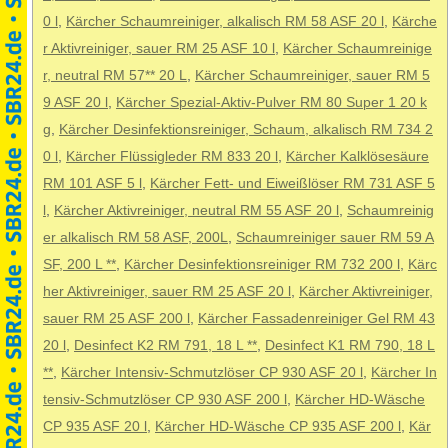
0 l
,
Kärcher Schaumreiniger, alkalisch RM 58 ASF 20 l
,
Kärche
r Aktivreiniger, sauer RM 25 ASF 10 l
,
Kärcher Schaumreinige
r, neutral RM 57** 20 L
,
Kärcher Schaumreiniger, sauer RM 5
9 ASF 20 l
,
Kärcher Spezial-Aktiv-Pulver RM 80 Super 1 20 k
g
,
Kärcher Desinfektionsreiniger, Schaum, alkalisch RM 734 2
0 l
,
Kärcher Flüssigleder RM 833 20 l
,
Kärcher Kalklösesäure
RM 101 ASF 5 l
,
Kärcher Fett- und Eiweißlöser RM 731 ASF 5
l
,
Kärcher Aktivreiniger, neutral RM 55 ASF 20 l
,
Schaumreinig
er alkalisch RM 58 ASF, 200L
,
Schaumreiniger sauer RM 59 A
SF, 200 L **
,
Kärcher Desinfektionsreiniger RM 732 200 l
,
Kärc
her Aktivreiniger, sauer RM 25 ASF 20 l
,
Kärcher Aktivreiniger,
sauer RM 25 ASF 200 l
,
Kärcher Fassadenreiniger Gel RM 43
20 l
,
Desinfect K2 RM 791, 18 L **
,
Desinfect K1 RM 790, 18 L
**
,
Kärcher Intensiv-Schmutzlöser CP 930 ASF 20 l
,
Kärcher In
tensiv-Schmutzlöser CP 930 ASF 200 l
,
Kärcher HD-Wäsche
CP 935 ASF 20 l
,
Kärcher HD-Wäsche CP 935 ASF 200 l
,
Kär