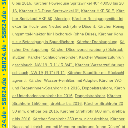
0 bis 2016
,
Kärcher Powerdüse Spritzwinkel 40° 40050 bis 20
16
,
Kärcher HD-Düse Spritzwinkel 0°
,
Kärcher HKF 50 E
,
Kärc
her Spritzkopf HKF 50, Messing
,
Kärcher Reinigungsmittel-Inj
ektor für Hoch- und Niededruck (ohne Düsen)
,
Kärcher Reinig
ungsmittel-Injektor für Hochdruck (ohne Düse)
,
Kärcher Konu
s zur Befestigung in Spundlöchern
,
Kärcher Drehkupplung
,
Kä
rcher Drehkupplung
,
Kärcher Düsenverschraubung / Schraub
stutzen
,
Kärcher Schlauchverbinder
,
Kärcher Wasserzuführun
gsschlauch, NW 19, R 1" / R 3/4",
,
Kärcher Wasserzuführungs
schlauch, NW 19, R 1" / R 1"
,
Kärcher Saugfilter mit Rückschl
agventil
,
Kärcher Wasser-Feinfilter, mit Adapter
,
Kärcher WC-
und Regenrinnen-Strahlrohr bis 2016
,
Doppelstrahlrohr
,
Kärch
er Unterbodenstrahlrohr bis 2016
,
Doppelstrahlrohr
,
Kärcher
Strahlrohr 1550 mm, drehbar bis 2016
,
Kärcher Strahlrohr 20
50 mm, drehbar bis 2016
,
Kärcher Strahlrohr 600 mm, drehba
r bis 2016
,
Kärcher Strahlrohr 250 mm, nicht drehbar
,
Kärcher
Nassstrahleinrichtung mit Mengenregulierung (ohne Düsen) bi