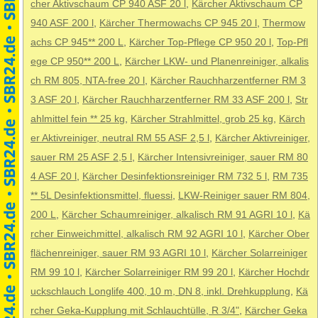
cher Aktivschaum CP 940 ASF 20 l
,
Kärcher Aktivschaum CP
940 ASF 200 l
,
Kärcher Thermowachs CP 945 20 l
,
Thermow
achs CP 945** 200 L
,
Kärcher Top-Pflege CP 950 20 l
,
Top-Pfl
ege CP 950** 200 L
,
Kärcher LKW- und Planenreiniger, alkalis
ch RM 805, NTA-free 20 l
,
Kärcher Rauchharzentferner RM 3
3 ASF 20 l
,
Kärcher Rauchharzentferner RM 33 ASF 200 l
,
Str
ahlmittel fein ** 25 kg
,
Kärcher Strahlmittel, grob 25 kg
,
Kärch
er Aktivreiniger, neutral RM 55 ASF 2,5 l
,
Kärcher Aktivreiniger,
sauer RM 25 ASF 2,5 l
,
Kärcher Intensivreiniger, sauer RM 80
4 ASF 20 l
,
Kärcher Desinfektionsreiniger RM 732 5 l
,
RM 735
** 5L Desinfektionsmittel, fluessi
,
LKW-Reiniger sauer RM 804,
200 L
,
Kärcher Schaumreiniger, alkalisch RM 91 AGRI 10 l
,
Kä
rcher Einweichmittel, alkalisch RM 92 AGRI 10 l
,
Kärcher Ober
flächenreiniger, sauer RM 93 AGRI 10 l
,
Kärcher Solarreiniger
RM 99 10 l
,
Kärcher Solarreiniger RM 99 20 l
,
Kärcher Hochdr
uckschlauch Longlife 400, 10 m, DN 8, inkl. Drehkupplung
,
Kä
rcher Geka-Kupplung mit Schlauchtülle, R 3/4"
,
Kärcher Geka