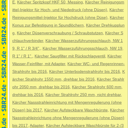
E
,
Kärcher Spritzkopf HKF 50, Messing
,
Kärcher Reinigungsm
ittel-Injektor für Hoch- und Niededruck (ohne Düsen)
,
Kärcher
Reinigungsmittel-Injektor für Hochdruck (ohne Düse)
,
Kärcher
Konus zur Befestigung in Spundlöchern
,
Kärcher Drehkupplun
g
,
Kärcher Düsenverschraubung / Schraubstutzen
,
Kärcher S
chlauchverbinder
,
Kärcher Wasserzuführungsschlauch, NW 1
9, R 1" / R 3/4",
,
Kärcher Wasserzuführungsschlauch, NW 19,
R 1" / R 1"
,
Kärcher Saugfilter mit Rückschlagventil
,
Kärcher
Wasser-Feinfilter, mit Adapter
,
Kärcher WC- und Regenrinnen-
Strahlrohr bis 2016
,
Kärcher Unterbodenstrahlrohr bis 2016
,
K
ärcher Strahlrohr 1550 mm, drehbar bis 2016
,
Kärcher Strahlr
ohr 2050 mm, drehbar bis 2016
,
Kärcher Strahlrohr 600 mm,
drehbar bis 2016
,
Kärcher Strahlrohr 250 mm, nicht drehbar
,
Kärcher Nassstrahleinrichtung mit Mengenregulierung (ohne
Düsen) bis 2017
,
Kärcher Aufsteckbare Waschbürste
,
Kärcher
Nassstrahleinrichtung ohne Mengenregulierung (ohne Düsen)
bis 2017
,
Adapter
,
Kärcher Aufsteckbare Waschbürste für 2-/3