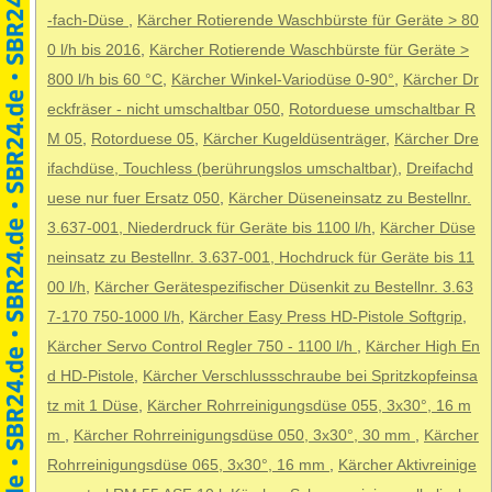
-fach-Düse
,
Kärcher Rotierende Waschbürste für Geräte > 80
0 l/h bis 2016
,
Kärcher Rotierende Waschbürste für Geräte >
800 l/h bis 60 °C
,
Kärcher Winkel-Variodüse 0-90°
,
Kärcher Dr
eckfräser - nicht umschaltbar 050
,
Rotorduese umschaltbar R
M 05
,
Rotorduese 05
,
Kärcher Kugeldüsenträger
,
Kärcher Dre
ifachdüse, Touchless (berührungslos umschaltbar)
,
Dreifachd
uese nur fuer Ersatz 050
,
Kärcher Düseneinsatz zu Bestellnr.
3.637-001, Niederdruck für Geräte bis 1100 l/h
,
Kärcher Düse
neinsatz zu Bestellnr. 3.637-001, Hochdruck für Geräte bis 11
00 l/h
,
Kärcher Gerätespezifischer Düsenkit zu Bestellnr. 3.63
7-170 750-1000 l/h
,
Kärcher Easy Press HD-Pistole Softgrip
,
Kärcher Servo Control Regler 750 - 1100 l/h
,
Kärcher High En
d HD-Pistole
,
Kärcher Verschlussschraube bei Spritzkopfeinsa
tz mit 1 Düse
,
Kärcher Rohrreinigungsdüse 055, 3x30°, 16 m
m
,
Kärcher Rohrreinigungsdüse 050, 3x30°, 30 mm
,
Kärcher
Rohrreinigungsdüse 065, 3x30°, 16 mm
,
Kärcher Aktivreinige