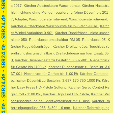
s 2017
,
Kärcher Aufsteckbare Waschbürste
,
Kärcher Nassstra
hleinrichtung ohne Mengenregulierung (ohne Düsen) bis 201
7
,
Adapter
,
Waschbuerste rotierend
,
Waschbuerste rotierend
,
Kärcher Aufsteckbare Waschbürste für 2-/3-fach-Düse
,
Kärch
er Winkel-Variodüse 0-90°
,
Kärcher Dreckfräser - nicht umsch
altbar 050
,
Rotorduese umschaltbar RM 05
,
Rotorduese 05
,
K
ärcher Kugeldüsenträger
,
Kärcher Dreifachdüse, Touchless (b
erührungslos umschaltbar)
,
Dreifachduese nur fuer Ersatz 05
0
,
Kärcher Düseneinsatz zu Bestellnr. 3.637-001, Niederdruck
für Geräte bis 1100 l/h
,
Kärcher Düseneinsatz zu Bestellnr. 3.6
37-001, Hochdruck für Geräte bis 1100 l/h
,
Kärcher Gerätesp
ezifischer Düsenkit zu Bestellnr. 3.637-170 750-1000 l/h
,
Kärc
her Easy Press HD-Pistole Softgrip
,
Kärcher Servo Control Re
gler 750 - 1100 l/h
,
Kärcher High End HD-Pistole
,
Kärcher Ver
schlussschraube bei Spritzkopfeinsatz mit 1 Düse
,
Kärcher Ro
hrreinigungsdüse 055, 3x30°, 16 mm
,
Kärcher Rohrreinigung