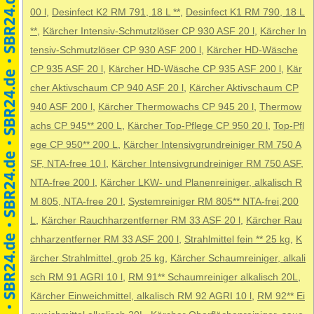
00 l
,
Desinfect K2 RM 791, 18 L **
,
Desinfect K1 RM 790, 18 L
**
,
Kärcher Intensiv-Schmutzlöser CP 930 ASF 20 l
,
Kärcher In
tensiv-Schmutzlöser CP 930 ASF 200 l
,
Kärcher HD-Wäsche
CP 935 ASF 20 l
,
Kärcher HD-Wäsche CP 935 ASF 200 l
,
Kär
cher Aktivschaum CP 940 ASF 20 l
,
Kärcher Aktivschaum CP
940 ASF 200 l
,
Kärcher Thermowachs CP 945 20 l
,
Thermow
achs CP 945** 200 L
,
Kärcher Top-Pflege CP 950 20 l
,
Top-Pfl
ege CP 950** 200 L
,
Kärcher Intensivgrundreiniger RM 750 A
SF, NTA-free 10 l
,
Kärcher Intensivgrundreiniger RM 750 ASF,
NTA-free 200 l
,
Kärcher LKW- und Planenreiniger, alkalisch R
M 805, NTA-free 20 l
,
Systemreiniger RM 805** NTA-frei,200
L
,
Kärcher Rauchharzentferner RM 33 ASF 20 l
,
Kärcher Rau
chharzentferner RM 33 ASF 200 l
,
Strahlmittel fein ** 25 kg
,
K
ärcher Strahlmittel, grob 25 kg
,
Kärcher Schaumreiniger, alkali
sch RM 91 AGRI 10 l
,
RM 91** Schaumreiniger alkalisch 20L
,
Kärcher Einweichmittel, alkalisch RM 92 AGRI 10 l
,
RM 92** Ei