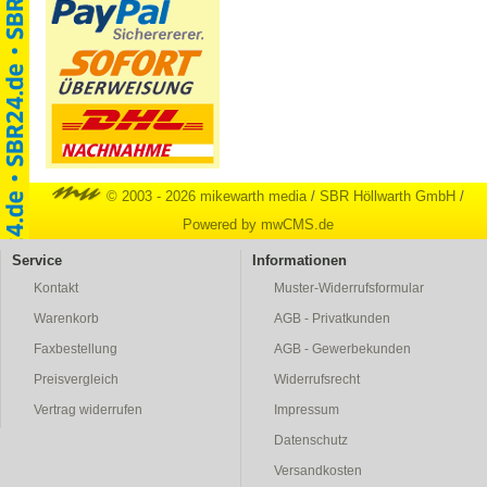
© 2003 - 2026 mikewarth media
/
SBR Höllwarth GmbH
/
Powered by mwCMS.de
Service
Informationen
Kontakt
Muster-Widerrufsformular
Warenkorb
AGB - Privatkunden
Faxbestellung
AGB - Gewerbekunden
Preisvergleich
Widerrufsrecht
Vertrag widerrufen
Impressum
Datenschutz
Versandkosten