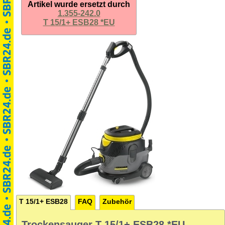
Artikel wurde ersetzt durch
1.355-242.0
T 15/1+ ESB28 *EU
T 15/1+ ESB28
FAQ
Zubehör
Trockensauger T 15/1+ ESB28 *EU