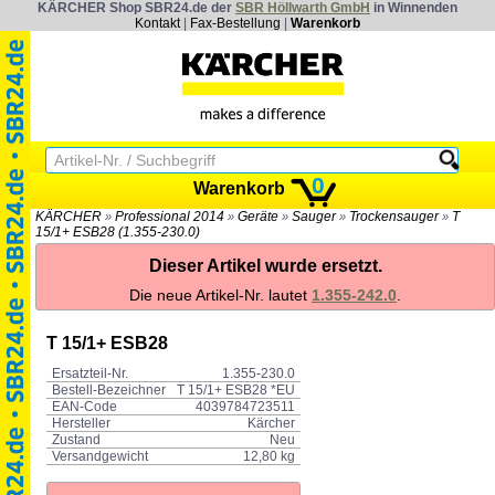
KÄRCHER Shop SBR24.de der
SBR Höllwarth GmbH
in Winnenden
Kontakt
|
Fax-Bestellung
|
Warenkorb
0
Warenkorb
KÄRCHER
Professional 2014
Geräte
Sauger
Trockensauger
T
»
»
»
»
»
15/1+ ESB28 (1.355-230.0)
Dieser Artikel wurde ersetzt.
Die neue Artikel-Nr. lautet
1.355-242.0
.
T 15/1+ ESB28
Ersatzteil-Nr.
1.355-230.0
Bestell-Bezeichner
T 15/1+ ESB28 *EU
EAN-Code
4039784723511
Hersteller
Kärcher
Zustand
Neu
Versandgewicht
12,80 kg