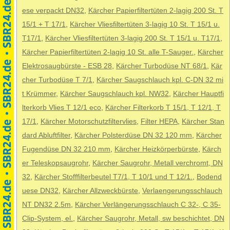
ese verpackt DN32
,
Kärcher Papierfiltertüten 2-lagig 200 St. T
15/1 + T 17/1
,
Kärcher Vliesfiltertüten 3-lagig 10 St. T 15/1 u.
T17/1
,
Kärcher Vliesfiltertüten 3-lagig 200 St. T 15/1 u. T17/1
,
Kärcher Papierfiltertüten 2-lagig 10 St. alle T-Sauger.
,
Kärcher
Elektrosaugbürste - ESB 28
,
Kärcher Turbodüse NT 68/1
,
Kär
cher Turbodüse T 7/1
,
Kärcher Saugschlauch kpl. C-DN 32 mi
t Krümmer
,
Kärcher Saugschlauch kpl. NW32
,
Kärcher Hauptfi
lterkorb Vlies T 12/1 eco
,
Kärcher Filterkorb T 15/1, T 12/1, T
17/1
,
Kärcher Motorschutzfiltervlies
,
Filter HEPA
,
Kärcher Stan
dard Abluftfilter
,
Kärcher Polsterdüse DN 32 120 mm
,
Kärcher
Fugendüse DN 32 210 mm
,
Kärcher Heizkörperbürste
,
Kärch
er Teleskopsaugrohr
,
Kärcher Saugrohr, Metall verchromt, DN
32
,
Kärcher Stofffilterbeutel T7/1, T 10/1 und T 12/1.
,
Bodend
uese DN32
,
Kärcher Allzweckbürste
,
Verlaengerungsschlauch
NT DN32 2.5m
,
Kärcher Verlängerungsschlauch C 32-, C 35-
Clip-System, el.
,
Kärcher Saugrohr, Metall, sw beschichtet, DN