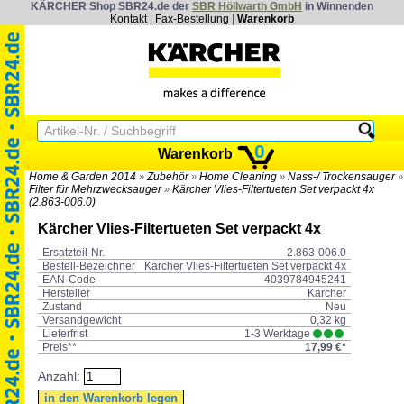
KÄRCHER Shop SBR24.de der
SBR Höllwarth GmbH
in Winnenden
Kontakt
|
Fax-Bestellung
|
Warenkorb
0
Warenkorb
Home & Garden 2014
Zubehör
Home Cleaning
Nass-/ Trockensauger
»
»
»
»
Filter für Mehrzwecksauger
Kärcher Vlies-Filtertueten Set verpackt 4x
»
(2.863-006.0)
Kärcher Vlies-Filtertueten Set verpackt 4x
Ersatzteil-Nr.
2.863-006.0
Bestell-Bezeichner
Kärcher Vlies-Filtertueten Set verpackt 4x
EAN-Code
4039784945241
Hersteller
Kärcher
Zustand
Neu
Versandgewicht
0,32 kg
Lieferfrist
1-3 Werktage
Preis**
17,99 €*
Anzahl: