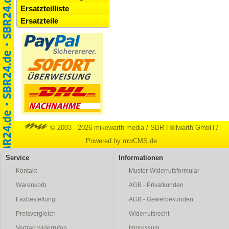
Ersatzteilliste
Ersatzteile
© 2003 - 2026 mikewarth media
/
SBR Höllwarth GmbH
/
Powered by mwCMS.de
Service
Informationen
Kontakt
Muster-Widerrufsformular
Warenkorb
AGB - Privatkunden
Faxbestellung
AGB - Gewerbekunden
Preisvergleich
Widerrufsrecht
Vertrag widerrufen
Impressum