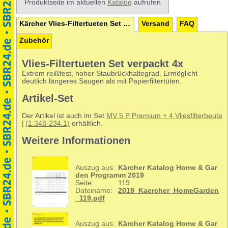
Produktseite im aktuellen
Katalog
aufrufen
Kärcher Vlies-Filtertueten Set verpackt 4x
Versand
FAQ
Zubehör
Vlies-Filtertueten Set verpackt 4x
Extrem reißfest, hoher Staubrückhaltegrad. Ermöglicht
deutlich längeres Saugen als mit Papierfiltertüten.
Artikel-Set
Der Artikel ist auch im Set
MV 5 P Premium + 4 Vliesfilterbeute
l
(1.348-234.1)
erhältlich.
Weitere Informationen
Auszug aus:
Kärcher Katalog Home & Gar
den Programm 2019
Seite:
119
Dateiname:
2019_Kaercher_HomeGarden
_119.pdf
Auszug aus:
Kärcher Katalog Home & Gar