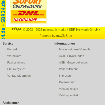
© 2003 - 2026 mikewarth media
/
SBR Höllwarth GmbH
/
Powered by mwCMS.de
Service
Informationen
Kontakt
Muster-Widerrufsformular
Warenkorb
AGB - Privatkunden
Faxbestellung
AGB - Gewerbekunden
Preisvergleich
Widerrufsrecht
Vertrag widerrufen
Impressum
Datenschutz
Versandkosten
Zahlungsmittel
Assistenten