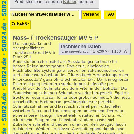
Produktseite im aktuellen
Katalog
aufrufen
Kärcher Mehrzwecksauger WD 5 P
Versand
FAQ
Zubehör
Nass- / Trockensauger MV 5 P
Das saugstarke und
Technische Daten
energieeffiziente
Energieverbrauch (1~/230 V)
1.100
W
Topklasse-Gerät MV 5
P mit 25 l
Kunststoffbehälter bietet alle Ausstattungsmerkmale für
bestes Reinigungsergebnis: Das neue, einzigartige
Flachfaltenfiltersystem garantiert einen sekundenschnellen
und einfachsten Ausbau des Filters durch Herausklappen der
Filterkassette ? ganz ohne Schmutzkontakt. Dank integrierter
Filterreinigung befördern starke Impuls-Luftstöße per
Knopfdruck den Schmutz aus dem Filter in den Behälter. Die
Saugleistung ist binnen Sekunden wieder hergestellt. Egal ob
trockener oder nasser, feiner oder grober Schmutz ? die neue
umschaltbare Bodendüse gewährleistet eine perfekte
Schmutzaufnahme und lässt sich schnell per Fußschalter
zwischen Nass- und Trockensaugen umschalten. Der neue,
abnehmbare Handgriff bietet elektrostatischen Schutz, vor
allem beim Saugen von Feinstaub. Zudem lassen sich
Zubehöre schnell und bequem direkt auf den Saugschlauch
aufstecken. Weitere Topklasse-Ausstattungsmerkmale sind
die praktische Blasfunktion, die komfortable Parkposition für