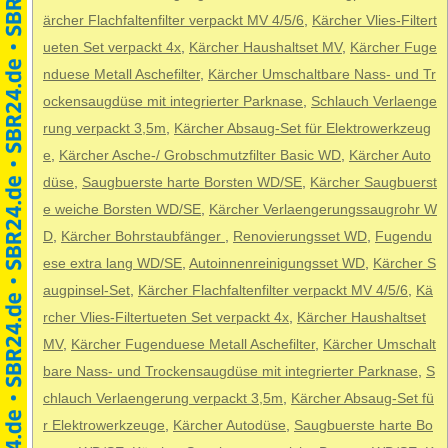
ärcher Flachfaltenfilter verpackt MV 4/5/6
,
Kärcher Vlies-Filtert
ueten Set verpackt 4x
,
Kärcher Haushaltset MV
,
Kärcher Fuge
nduese Metall Aschefilter
,
Kärcher Umschaltbare Nass- und Tr
ockensaugdüse mit integrierter Parknase
,
Schlauch Verlaenge
rung verpackt 3,5m
,
Kärcher Absaug-Set für Elektrowerkzeug
e
,
Kärcher Asche-/ Grobschmutzfilter Basic WD
,
Kärcher Auto
düse
,
Saugbuerste harte Borsten WD/SE
,
Kärcher Saugbuerst
e weiche Borsten WD/SE
,
Kärcher Verlaengerungssaugrohr W
D
,
Kärcher Bohrstaubfänger
,
Renovierungsset WD
,
Fugendu
ese extra lang WD/SE
,
Autoinnenreinigungsset WD
,
Kärcher S
augpinsel-Set
,
Kärcher Flachfaltenfilter verpackt MV 4/5/6
,
Kä
rcher Vlies-Filtertueten Set verpackt 4x
,
Kärcher Haushaltset
MV
,
Kärcher Fugenduese Metall Aschefilter
,
Kärcher Umschalt
bare Nass- und Trockensaugdüse mit integrierter Parknase
,
S
chlauch Verlaengerung verpackt 3,5m
,
Kärcher Absaug-Set fü
r Elektrowerkzeuge
,
Kärcher Autodüse
,
Saugbuerste harte Bo