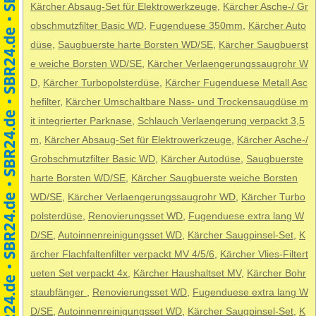
Kärcher Absaug-Set für Elektrowerkzeuge
,
Kärcher Asche-/ Gr
obschmutzfilter Basic WD
,
Fugenduese 350mm
,
Kärcher Auto
düse
,
Saugbuerste harte Borsten WD/SE
,
Kärcher Saugbuerst
e weiche Borsten WD/SE
,
Kärcher Verlaengerungssaugrohr W
D
,
Kärcher Turbopolsterdüse
,
Kärcher Fugenduese Metall Asc
hefilter
,
Kärcher Umschaltbare Nass- und Trockensaugdüse m
it integrierter Parknase
,
Schlauch Verlaengerung verpackt 3,5
m
,
Kärcher Absaug-Set für Elektrowerkzeuge
,
Kärcher Asche-/
Grobschmutzfilter Basic WD
,
Kärcher Autodüse
,
Saugbuerste
harte Borsten WD/SE
,
Kärcher Saugbuerste weiche Borsten
WD/SE
,
Kärcher Verlaengerungssaugrohr WD
,
Kärcher Turbo
polsterdüse
,
Renovierungsset WD
,
Fugenduese extra lang W
D/SE
,
Autoinnenreinigungsset WD
,
Kärcher Saugpinsel-Set
,
K
ärcher Flachfaltenfilter verpackt MV 4/5/6
,
Kärcher Vlies-Filtert
ueten Set verpackt 4x
,
Kärcher Haushaltset MV
,
Kärcher Bohr
staubfänger
,
Renovierungsset WD
,
Fugenduese extra lang W
D/SE
,
Autoinnenreinigungsset WD
,
Kärcher Saugpinsel-Set
,
K