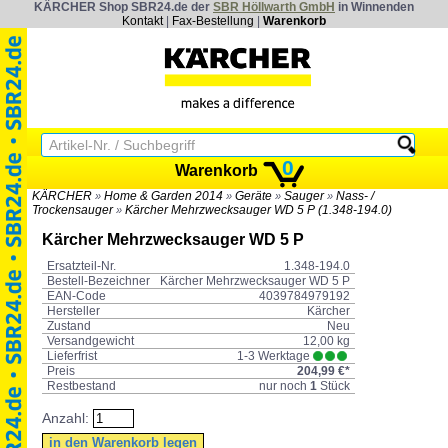
KÄRCHER Shop SBR24.de der
SBR Höllwarth GmbH
in Winnenden
Kontakt
|
Fax-Bestellung
|
Warenkorb
0
Warenkorb
KÄRCHER
Home & Garden 2014
Geräte
Sauger
Nass- /
»
»
»
»
Trockensauger
Kärcher Mehrzwecksauger WD 5 P (1.348-194.0)
»
Kärcher Mehrzwecksauger WD 5 P
Ersatzteil-Nr.
1.348-194.0
Bestell-Bezeichner
Kärcher Mehrzwecksauger WD 5 P
EAN-Code
4039784979192
Hersteller
Kärcher
Zustand
Neu
Versandgewicht
12,00 kg
Lieferfrist
1-3 Werktage
Preis
204,99 €*
Restbestand
nur noch
1
Stück
Anzahl: