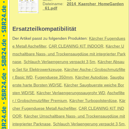
Dateiname:
2014_Kaercher_HomeGarden
_61.pdf
Ersatzteilkompatibilität
Der Artikel passt zu folgenden Produkten:
Kärcher Fugendues
e Metall Aschefilter
,
CAR CLEANING KIT INDOOR
,
Kärcher U
mschaltbare Nass- und Trockensaugdüse mit integrierter Park
nase
,
Schlauch Verlaengerung verpackt 3,5m
,
Kärcher Absau
g-Set für Elektrowerkzeuge
,
Kärcher Asche-/ Grobschmutzfilte
r Basic WD
,
Fugenduese 350mm
,
Kärcher Autodüse
,
Saugbu
erste harte Borsten WD/SE
,
Kärcher Saugbuerste weiche Bor
sten WD/SE
,
Kärcher Verlaengerungssaugrohr WD
,
Aschefilte
r / Grobschmutzfilter Premium
,
Kärcher Turbopolsterdüse
,
Kär
cher Fugenduese Metall Aschefilter
,
CAR CLEANING KIT IND
OOR
,
Kärcher Umschaltbare Nass- und Trockensaugdüse mit
integrierter Parknase
,
Schlauch Verlaengerung verpackt 3,5m
,