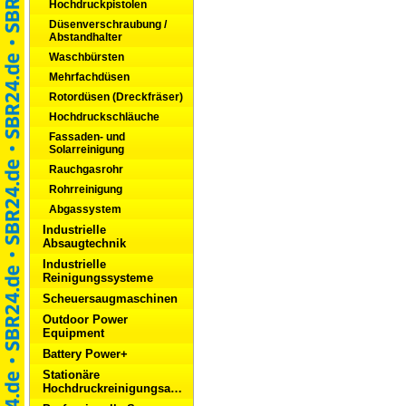
Hochdruckpistolen
Düsenverschraubung /
Abstandhalter
Waschbürsten
Mehrfachdüsen
Rotordüsen (Dreckfräser)
Hochdruckschläuche
Fassaden- und
Solarreinigung
Rauchgasrohr
Rohrreinigung
Abgassystem
Industrielle
Absaugtechnik
Industrielle
Reinigungssysteme
Scheuersaugmaschinen
Outdoor Power
Equipment
Battery Power+
Stationäre
Hochdruckreinigungsanlagen