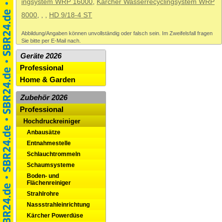
ingsystem WRP 16000
,
Kärcher Wasserrecyclingsystem WRP
8000
,
,
,
HD 9/18-4 ST
Abbildung/Angaben können unvollständig oder falsch sein. Im Zweifelsfall fragen
Sie bitte per E-Mail nach.
Geräte 2026
Professional
Home & Garden
Zubehör 2026
Professional
Hochdruckreiniger
Anbausätze
Entnahmestelle
Schlauchtrommeln
Schaumsysteme
Boden- und
Flächenreiniger
Strahlrohre
Nassstrahleinrichtung
Kärcher Powerdüse