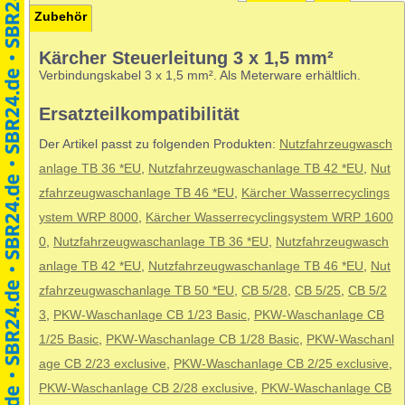
Zubehör
Kärcher Steuerleitung 3 x 1,5 mm²
Verbindungskabel 3 x 1,5 mm². Als Meterware erhältlich.
Ersatzteilkompatibilität
Der Artikel passt zu folgenden Produkten:
Nutzfahrzeugwasch
anlage TB 36 *EU
,
Nutzfahrzeugwaschanlage TB 42 *EU
,
Nut
zfahrzeugwaschanlage TB 46 *EU
,
Kärcher Wasserrecyclings
ystem WRP 8000
,
Kärcher Wasserrecyclingsystem WRP 1600
0
,
Nutzfahrzeugwaschanlage TB 36 *EU
,
Nutzfahrzeugwasch
anlage TB 42 *EU
,
Nutzfahrzeugwaschanlage TB 46 *EU
,
Nut
zfahrzeugwaschanlage TB 50 *EU
,
CB 5/28
,
CB 5/25
,
CB 5/2
3
,
PKW-Waschanlage CB 1/23 Basic
,
PKW-Waschanlage CB
1/25 Basic
,
PKW-Waschanlage CB 1/28 Basic
,
PKW-Waschanl
age CB 2/23 exclusive
,
PKW-Waschanlage CB 2/25 exclusive
,
PKW-Waschanlage CB 2/28 exclusive
,
PKW-Waschanlage CB