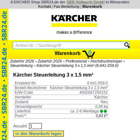
KÄRCHER Shop SBR24.de der
SBR Höllwarth GmbH
in Winnenden
Kontakt
|
Fax-Bestellung
|
Warenkorb
0
Warenkorb
Zubehör 2026
Zubehör 2026
Professional
Hochdruckreiniger
»
»
»
»
Steuerleitung
Kärcher Steuerleitung 3 x 1,5 mm² (6.641-059.0)
»
Kärcher Steuerleitung 3 x 1,5 mm²
Ersatzteil-Nr.
6.641-059.0
Bestell-Bezeichner
Kärcher Steuerleitung 3 x 1,5 mm²
EAN-Code
4002667250152
Hersteller
Kärcher
Zustand
Neu
Versandgewicht
0,09 kg
Lieferfrist
ca. 2-6 Werktage
Preis**
3,93 €*
Anzahl: