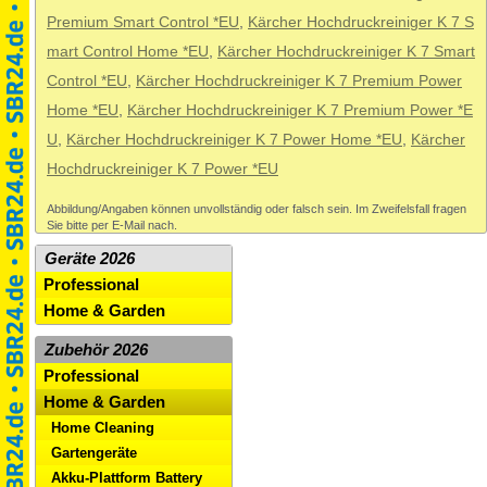
Premium Smart Control *EU
,
Kärcher Hochdruckreiniger K 7 S
mart Control Home *EU
,
Kärcher Hochdruckreiniger K 7 Smart
Control *EU
,
Kärcher Hochdruckreiniger K 7 Premium Power
Home *EU
,
Kärcher Hochdruckreiniger K 7 Premium Power *E
U
,
Kärcher Hochdruckreiniger K 7 Power Home *EU
,
Kärcher
Hochdruckreiniger K 7 Power *EU
Abbildung/Angaben können unvollständig oder falsch sein. Im Zweifelsfall fragen
Sie bitte per E-Mail nach.
Geräte 2026
Professional
Home & Garden
Zubehör 2026
Professional
Home & Garden
Home Cleaning
Gartengeräte
Akku-Plattform Battery