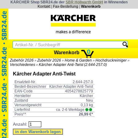
KÄRCHER Shop SBR24.de der
SBR Höllwarth GmbH
in Winnenden
Kontakt
|
Fax-Bestellung
|
Warenkorb
0
Warenkorb
Zubehör 2026
Zubehör 2026
Home & Garden
Hochdruckreiniger
»
»
»
»
Verschiedenes
Kärcher Adapter Anti-Twist (2.644-257.0)
»
Kärcher Adapter Anti-Twist
Ersatzteil-Nr.
2.644-257.0
Bestell-Bezeichner
Kärcher Adapter Anti-Twist
EAN-Code
4054278825779
Hersteller
Kärcher
Zustand
Neu
Versandgewicht
0,13 kg
Lieferfrist
ca. 2-6 Werktage
Preis**
26,99 €*
Anzahl: