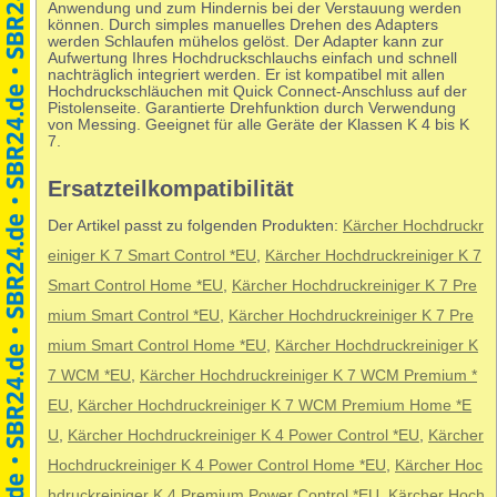
Anwendung und zum Hindernis bei der Verstauung werden
können. Durch simples manuelles Drehen des Adapters
werden Schlaufen mühelos gelöst. Der Adapter kann zur
Aufwertung Ihres Hochdruckschlauchs einfach und schnell
nachträglich integriert werden. Er ist kompatibel mit allen
Hochdruckschläuchen mit Quick Connect-Anschluss auf der
Pistolenseite. Garantierte Drehfunktion durch Verwendung
von Messing. Geeignet für alle Geräte der Klassen K 4 bis K
7.
Ersatzteilkompatibilität
Der Artikel passt zu folgenden Produkten:
Kärcher Hochdruckr
einiger K 7 Smart Control *EU
,
Kärcher Hochdruckreiniger K 7
Smart Control Home *EU
,
Kärcher Hochdruckreiniger K 7 Pre
mium Smart Control *EU
,
Kärcher Hochdruckreiniger K 7 Pre
mium Smart Control Home *EU
,
Kärcher Hochdruckreiniger K
7 WCM *EU
,
Kärcher Hochdruckreiniger K 7 WCM Premium *
EU
,
Kärcher Hochdruckreiniger K 7 WCM Premium Home *E
U
,
Kärcher Hochdruckreiniger K 4 Power Control *EU
,
Kärcher
Hochdruckreiniger K 4 Power Control Home *EU
,
Kärcher Hoc
hdruckreiniger K 4 Premium Power Control *EU
,
Kärcher Hoch