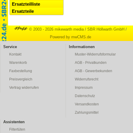
Ersatzteilliste
Ersatzteile
© 2003 - 2026 mikewarth media
/
SBR Höllwarth GmbH
/
Powered by mwCMS.de
Service
Informationen
Kontakt
Muster-Widerrufsformular
Warenkorb
AGB - Privatkunden
Faxbestellung
AGB - Gewerbekunden
Preisvergleich
Widerrufsrecht
Vertrag widerrufen
Impressum
Datenschutz
Versandkosten
Zahlungsmittel
Assistenten
Filtertüten