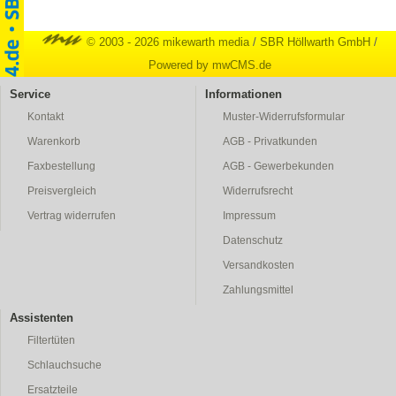
© 2003 - 2026 mikewarth media
/
SBR Höllwarth GmbH
/
Powered by mwCMS.de
Service
Informationen
Kontakt
Muster-Widerrufsformular
Warenkorb
AGB - Privatkunden
Faxbestellung
AGB - Gewerbekunden
Preisvergleich
Widerrufsrecht
Vertrag widerrufen
Impressum
Datenschutz
Versandkosten
Zahlungsmittel
Assistenten
Filtertüten
Schlauchsuche
Ersatzteile