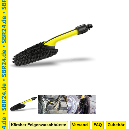
Kärcher Felgenwaschbürste
Versand
FAQ
Zubehör