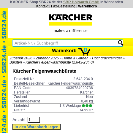
KÄRCHER Shop SBR24.de der
SBR Höllwarth GmbH
in Winnenden
Kontakt
|
Fax-Bestellung
|
Warenkorb
0
Warenkorb
Zubehör 2026
Zubehör 2026
Home & Garden
Hochdruckreiniger
»
»
»
»
Bürsten
Kärcher Felgenwaschbürste (2.643-234.0)
»
Kärcher Felgenwaschbürste
Ersatzteil-Nr.
2.643-234.0
Bestell-Bezeichner
Kärcher Felgenwaschbürste
EAN-Code
4039784920736
Hersteller
Kärcher
Zustand
Neu
Versandgewicht
0,40 kg
Lieferfrist
1-3 Werktage
Preis**
34,99 €*
Anzahl: