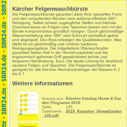
Kärcher Felgenwaschbürste
Die Felgenwaschbürste garantiert dank ihrer speziellen Form
und den umlaufenden Borsten eine äußerst effektive 360°-
Reinigung. Selbst schwer zugängliche Stellen und kleinste
Zwischenräume an Felgen oder Speichen lassen sich mit der
Bürste kompromisslos gründlich reinigen. Durch gleichmäßige
Wasserverteilung über 360° wird Schmutz einheitlich gelöst
und abgespült. Den Rest erledigen die Qualitätsborsten. Was
bleibt ist ein gleichmäßig und rundum sauberes
Reinigungsergebnis. Die mitgelieferte Überwurfmutter
garantiert festen Halt in der Hochdruckpistole und der
ergonomisch geformte Griff gewährleistet leichte und
bequeme Handhabung. Kurz: Die ideale Lösung für strahlend
saubere Felgen und Speichen. Die Felgenwaschbürste ist
geeignet für alle Kärcher Hochdruckreiniger der Klassen K 2
bis K 7.
Weitere Informationen
Auszug aus:
Kärcher Katalog Home & Gar
den Programm 2019
Seite:
145
Dateiname:
2019_Kaercher_HomeGarden
_145.pdf