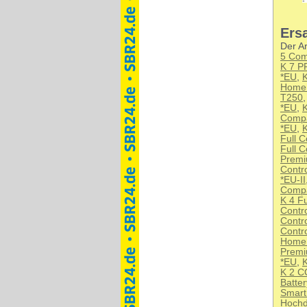
Ersa
Der Ar
5 Com
K 7 
*EU
,
Home
T250
*EU
,
Compa
*EU
,
K
Full C
Full C
Premiu
Contr
*EU-II
Comp
K 4 Fu
Contr
Contr
Contr
Home
Premi
*EU
,
K 2 
Batter
Smart
Hochd