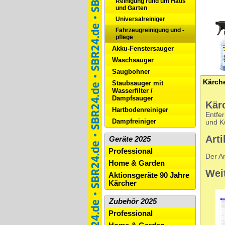
Reinigung rund um Haus
und Garten
Universalreiniger
Fahrzeugreinigung und -
pflege
Akku-Fenstersauger
Waschsauger
Saugbohner
Staubsauger mit
Wasserfilter /
Dampfsauger
Kär
Hartbodenreiniger
Entfe
Dampfreiniger
und Ku
Arti
Geräte 2025
Professional
Der Ar
Home & Garden
Wei
Aktionsgeräte 90 Jahre
Kärcher
Zubehör 2025
Professional