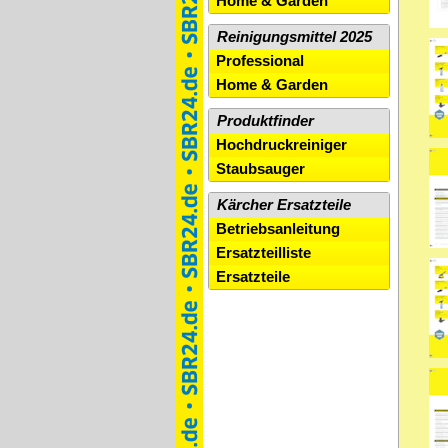
Home & Garden
Reinigungsmittel 2025
Professional
Home & Garden
Produktfinder
Hochdruckreiniger
Staubsauger
Kärcher Ersatzteile
Betriebsanleitung
Ersatzteilliste
Ersatzteile