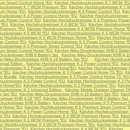
um Smart Control Home *EU
,
Kärcher Hochdruckreiniger K 7 WCM *E
ruckreiniger K 7 WCM Premium *EU
,
Kärcher Hochdruckreiniger K 7
ium Home *EU
,
Kärcher Hochdruckreiniger K 4 Power Control *EU
,
Kär
ruckreiniger K 4 Power Control Home *EU
,
Kärcher Hochdruckreiniger
um Power Control *EU
,
Kärcher Hochdruckreiniger K 4 Premium Power
 *EU
,
Kärcher Hochdruckreiniger K 4 WCM *EU
,
Kärcher Hochdruckrein
Premium *EU
,
Kärcher Hochdruckreiniger K 4 WCM Premium Home *
ruckreiniger K 5 WCM *EU
,
Kärcher Hochdruckreiniger K 5 WCM Pre
er Hochdruckreiniger K 5 WCM Premium Home *EU
,
Kärcher Hochdruc
er Control *EU
,
Kärcher Hochdruckreiniger K 5 Power Control Home *
ruckreiniger K 5 Premium Smart Control *EU
,
Kärcher Hochdruckreinig
um Smart Control Home *EU
,
Kärcher Akku-Druckreiniger KHB 6 Batter
Druckreiniger KHB 6 Battery Set
,
Kärcher Akku-Druckreiniger KHB 4-18
er Akku-Druckreiniger KHB 4-18 Battery Set *EU
,
,
,
Kärcher Hochdruckr
ersal Edition
,
Kärcher Hochdruckreiniger K 2 Power Control *EU
,
Kärc
ruckreiniger K 2 Power Control Home*EU
,
Kärcher Hochdruckreiniger 
ol *EU
,
Kärcher Hochdruckreiniger K 3 Power Control Home T5 *EU
,
Kä
or Bundle
,
Kärcher Hochdruckreiniger K 3 Power Control Home T5 *EU
ruckreiniger K 3 Power Control *EU
,
Kärcher Hochdruckreiniger K 2 P
ol Home*EU
,
Kärcher Hochdruckreiniger K 2 Power Control *EU
,
Kärch
ruckreiniger K 2 Universal Edition
,
Kärcher Mobile Outdoor Cleaner O
ry Set *EU
,
Kärcher Akku-Druckreiniger KHB 4-18 Battery Set *EU
,
Kärc
reiniger KHB 4-18 *INT
,
Kärcher Akku-Druckreiniger KHB 6 Battery Set
Druckreiniger KHB 6 Battery
,
Kärcher Hochdruckreiniger K 5 Premium 
ol Home *EU
,
Kärcher Hochdruckreiniger K 5 Premium Smart Control *
ruckreiniger K 5 Power Control Home *EU
,
Kärcher Hochdruckreiniger
ol *EU
,
Kärcher Hochdruckreiniger K 5 WCM Premium Home *EU
,
Kärc
ruckreiniger K 5 WCM Premium *EU
,
Kärcher Hochdruckreiniger K 5
er Hochdruckreiniger K 4 WCM Premium Home *EU
,
Kärcher Hochdruc
M Premium *EU
,
Kärcher Hochdruckreiniger K 4 WCM *EU
,
Kärcher