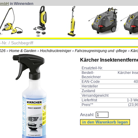
 GmbH
in Winnenden
2026
Home & Garden
Hochdruckreiniger
Fahrzeugreinigung und -pflege
Kärc
»
»
»
»
Kärcher Insektenentferne
Ersatzteil-Nr.
Bestell-
Kärcher Inse
Bezeichner
EAN-Code
40
Hersteller
Zustand
Versandgewicht
Lieferfrist
1-3 W
Preis**
(
23,9
Anzahl: