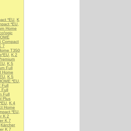
act *EU
,
K
mpact *EU
,
ium Home
co!ogic
HOME
4 Compact
K 7
 Home T350
me*EU
,
K 2
Premium
*EU
,
K 5
um Full
ol Home
*EU
,
K 5
HOME *EU
,
 Full
 Full
 Full
l Plus
 *EU
,
K 4
ct Home
mpact *EU
,
r K 2
er K 7
,
Kärcher
er K 7