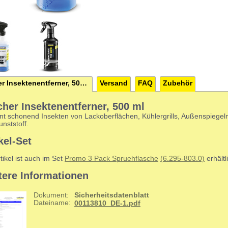
Kärcher Insektenentferner, 500 ml
Versand
FAQ
Zubehör
cher Insektenentferner, 500 ml
rnt schonend Insekten von Lackoberflächen, Kühlergrills, Außenspiegel
nststoff.
kel-Set
tikel ist auch im Set
Promo 3 Pack Spruehflasche
(6.295-803.0)
erhältl
tere Informationen
Dokument:
Sicherheitsdatenblatt
Dateiname:
00113810_DE-1.pdf