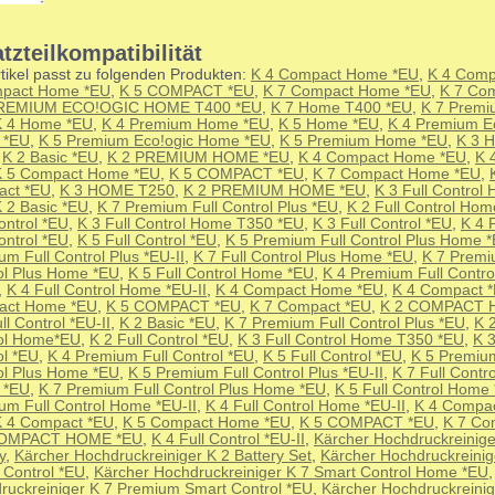
tzteilkompatibilität
tikel passt zu folgenden Produkten:
K 4 Compact Home *EU
,
K 4 Comp
pact Home *EU
,
K 5 COMPACT *EU
,
K 7 Compact Home *EU
,
K 7 Co
PREMIUM ECO!OGIC HOME T400 *EU
,
K 7 Home T400 *EU
,
K 7 Prem
K 4 Home *EU
,
K 4 Premium Home *EU
,
K 5 Home *EU
,
K 4 Premium E
 *EU
,
K 5 Premium Eco!ogic Home *EU
,
K 5 Premium Home *EU
,
K 3 
,
K 2 Basic *EU
,
K 2 PREMIUM HOME *EU
,
K 4 Compact Home *EU
,
K 
K 5 Compact Home *EU
,
K 5 COMPACT *EU
,
K 7 Compact Home *EU
,
ct *EU
,
K 3 HOME T250
,
K 2 PREMIUM HOME *EU
,
K 3 Full Control
 2 Basic *EU
,
K 7 Premium Full Control Plus *EU
,
K 2 Full Control Ho
ontrol *EU
,
K 3 Full Control Home T350 *EU
,
K 3 Full Control *EU
,
K 4 
ontrol *EU
,
K 5 Full Control *EU
,
K 5 Premium Full Control Plus Home 
m Full Control Plus *EU-II
,
K 7 Full Control Plus Home *EU
,
K 7 Premi
ol Plus Home *EU
,
K 5 Full Control Home *EU
,
K 4 Premium Full Contr
,
K 4 Full Control Home *EU-II
,
K 4 Compact Home *EU
,
K 4 Compact 
act Home *EU
,
K 5 COMPACT *EU
,
K 7 Compact *EU
,
K 2 COMPACT 
ll Control *EU-II
,
K 2 Basic *EU
,
K 7 Premium Full Control Plus *EU
,
K 2
ol Home*EU
,
K 2 Full Control *EU
,
K 3 Full Control Home T350 *EU
,
K 3
ol *EU
,
K 4 Premium Full Control *EU
,
K 5 Full Control *EU
,
K 5 Premium
ol Plus Home *EU
,
K 5 Premium Full Control Plus *EU-II
,
K 7 Full Contro
 *EU
,
K 7 Premium Full Control Plus Home *EU
,
K 5 Full Control Home
um Full Control Home *EU-II
,
K 4 Full Control Home *EU-II
,
K 4 Compa
K 4 Compact *EU
,
K 5 Compact Home *EU
,
K 5 COMPACT *EU
,
K 7 Co
COMPACT HOME *EU
,
K 4 Full Control *EU-II
,
Kärcher Hochdruckreinige
y
,
Kärcher Hochdruckreiniger K 2 Battery Set
,
Kärcher Hochdruckreinig
 Control *EU
,
Kärcher Hochdruckreiniger K 7 Smart Control Home *EU
ruckreiniger K 7 Premium Smart Control *EU
,
Kärcher Hochdruckreinig