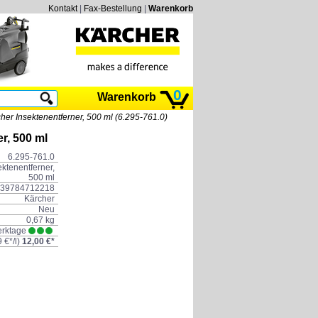
Kontakt
|
Fax-Bestellung
|
Warenkorb
0
Warenkorb
her Insektenentferner, 500 ml (6.295-761.0)
r, 500 ml
6.295-761.0
ktenentferner,
500 ml
39784712218
Kärcher
Neu
0,67 kg
erktage
9 €*
/l)
12,00 €*