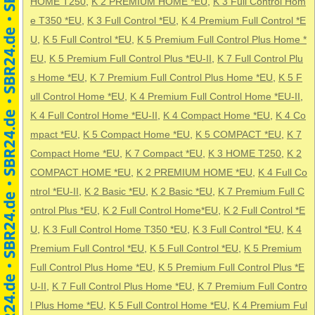
HOME T250
,
K 2 PREMIUM HOME *EU
,
K 3 Full Control Hom
e T350 *EU
,
K 3 Full Control *EU
,
K 4 Premium Full Control *E
U
,
K 5 Full Control *EU
,
K 5 Premium Full Control Plus Home *
EU
,
K 5 Premium Full Control Plus *EU-II
,
K 7 Full Control Plu
s Home *EU
,
K 7 Premium Full Control Plus Home *EU
,
K 5 F
ull Control Home *EU
,
K 4 Premium Full Control Home *EU-II
,
K 4 Full Control Home *EU-II
,
K 4 Compact Home *EU
,
K 4 Co
mpact *EU
,
K 5 Compact Home *EU
,
K 5 COMPACT *EU
,
K 7
Compact Home *EU
,
K 7 Compact *EU
,
K 3 HOME T250
,
K 2
COMPACT HOME *EU
,
K 2 PREMIUM HOME *EU
,
K 4 Full Co
ntrol *EU-II
,
K 2 Basic *EU
,
K 2 Basic *EU
,
K 7 Premium Full C
ontrol Plus *EU
,
K 2 Full Control Home*EU
,
K 2 Full Control *E
U
,
K 3 Full Control Home T350 *EU
,
K 3 Full Control *EU
,
K 4
Premium Full Control *EU
,
K 5 Full Control *EU
,
K 5 Premium
Full Control Plus Home *EU
,
K 5 Premium Full Control Plus *E
U-II
,
K 7 Full Control Plus Home *EU
,
K 7 Premium Full Contro
l Plus Home *EU
,
K 5 Full Control Home *EU
,
K 4 Premium Ful