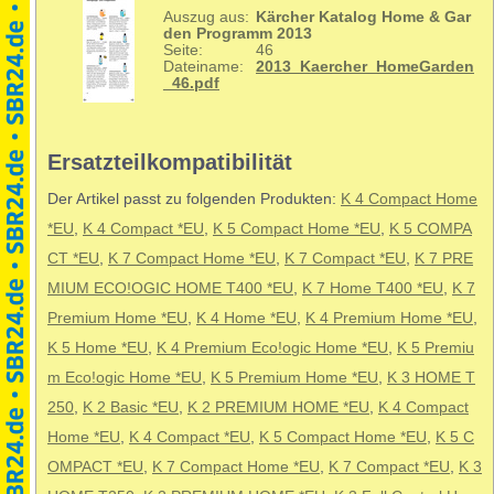
Auszug aus:
Kärcher Katalog Home & Gar
den Programm 2013
Seite:
46
Dateiname:
2013_Kaercher_HomeGarden
_46.pdf
Ersatzteilkompatibilität
Der Artikel passt zu folgenden Produkten:
K 4 Compact Home
*EU
,
K 4 Compact *EU
,
K 5 Compact Home *EU
,
K 5 COMPA
CT *EU
,
K 7 Compact Home *EU
,
K 7 Compact *EU
,
K 7 PRE
MIUM ECO!OGIC HOME T400 *EU
,
K 7 Home T400 *EU
,
K 7
Premium Home *EU
,
K 4 Home *EU
,
K 4 Premium Home *EU
,
K 5 Home *EU
,
K 4 Premium Eco!ogic Home *EU
,
K 5 Premiu
m Eco!ogic Home *EU
,
K 5 Premium Home *EU
,
K 3 HOME T
250
,
K 2 Basic *EU
,
K 2 PREMIUM HOME *EU
,
K 4 Compact
Home *EU
,
K 4 Compact *EU
,
K 5 Compact Home *EU
,
K 5 C
OMPACT *EU
,
K 7 Compact Home *EU
,
K 7 Compact *EU
,
K 3