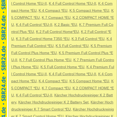
l Control Home *EU-II
,
K 4 Full Control Home *EU-II
,
K 4 Com
pact Home *EU
,
K 4 Compact *EU
,
K 5 Compact Home *EU
,
K
5 COMPACT *EU
,
K 7 Compact *EU
,
K 2 COMPACT HOME *E
U
,
K 4 Full Control *EU-II
,
K 2 Basic *EU
,
K 7 Premium Full Co
ntrol Plus *EU
,
K 2 Full Control Home*EU
,
K 2 Full Control *E
U
,
K 3 Full Control Home T350 *EU
,
K 3 Full Control *EU
,
K 4
Premium Full Control *EU
,
K 5 Full Control *EU
,
K 5 Premium
Full Control Plus Home *EU
,
K 5 Premium Full Control Plus *E
U-II
,
K 7 Full Control Plus Home *EU
,
K 7 Premium Full Contro
l Plus Home *EU
,
K 5 Full Control Home *EU
,
K 4 Premium Ful
l Control Home *EU-II
,
K 4 Full Control Home *EU-II
,
K 4 Com
pact Home *EU
,
K 4 Compact *EU
,
K 5 Compact Home *EU
,
K
5 COMPACT *EU
,
K 7 Compact *EU
,
K 2 COMPACT HOME *E
U
,
K 4 Full Control *EU-II
,
Kärcher Hochdruckreiniger K 2 Batt
ery
,
Kärcher Hochdruckreiniger K 2 Battery Set
,
Kärcher Hoch
druckreiniger K 7 Smart Control *EU
,
Kärcher Hochdruckreinig
er K 7 Smart Control Home *EU
,
Kärcher Hochdruckreiniger K