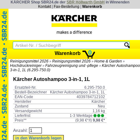
KÄRCHER Shop SBR24.de der
SBR Höllwarth GmbH
in Winnenden
Kontakt
|
Fax-Bestellung
|
Warenkorb
0
Warenkorb
Reinigungsmittel 2026
Reinigungsmittel 2026
Home & Garden
»
»
»
Hochdruckreiniger
Fahrzeugreinigung und -pflege
Kärcher Autoshampoo
»
»
3-in-1, 1L (6.295-750.0)
Kärcher Autoshampoo 3-in-1, 1L
Ersatzteil-Nr.
6.295-750.0
Bestell-Bezeichner
Kärcher Autoshampoo 3-in-1, 1L
EAN-Code
4039784712102
Hersteller
Kärcher
Zustand
Neu
Versandgewicht
1,16 kg
Lieferfrist
1-3 Werktage
Preis**
(
9,98 €*
/l)
9,98 €*
Anzahl: