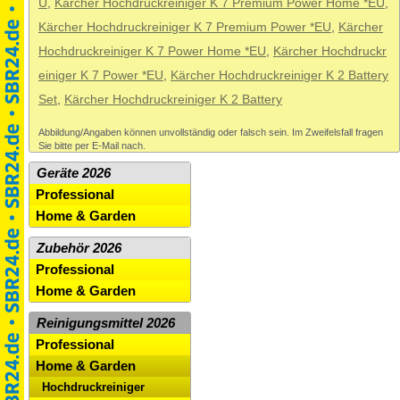
U
,
Kärcher Hochdruckreiniger K 7 Premium Power Home *EU
,
Kärcher Hochdruckreiniger K 7 Premium Power *EU
,
Kärcher
Hochdruckreiniger K 7 Power Home *EU
,
Kärcher Hochdruckr
einiger K 7 Power *EU
,
Kärcher Hochdruckreiniger K 2 Battery
Set
,
Kärcher Hochdruckreiniger K 2 Battery
Abbildung/Angaben können unvollständig oder falsch sein. Im Zweifelsfall fragen
Sie bitte per E-Mail nach.
Geräte 2026
Professional
Home & Garden
Zubehör 2026
Professional
Home & Garden
Reinigungsmittel 2026
Professional
Home & Garden
Hochdruckreiniger