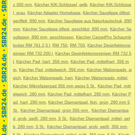
z 300 mm
,
Kärcher KIK-Schlüssel, gelb
,
Kärcher KIK-Schlüsse
l, grau
,
Kärcher Adapter Homebase
,
Kärcher Sauglippe ölfest,
geriffelt, 890 mm
,
Kärcher Sauglippe aus Naturkautschuk, 890
mm
,
Kärcher Sauglippe ölfest, geschlitzt, 890 mm
,
Kärcher Sa
uglippen, 890 mm, geschlossen
,
Kärcher CarpetPro Schaumb
locker RM 761 2,5 l
,
RM 750
,
RM 750
,
Kärcher Desinfektionsr
einiger RM 732 200 l
,
Kärcher Desinfektionsreiniger RM 732 5
l
,
Kärcher Pad, hart, 356 mm
,
Kärcher Pad, mittelhart, 356 m
m
,
Kärcher Pad, mittelweich, 356 mm
,
Kärcher Walzenpads, w
eich
,
Kärcher Walzenpads, hart
,
Kärcher Walzenpads, mittel
,
Kärcher Mikrofaserpad 356 mm weiss 5 St.
,
Kärcher Pad, mitt
elweich, 280 mm
,
Kärcher Pad, mittelhart, 280 mm
,
Kärcher P
ad, hart, 280 mm
,
Kärcher Diamantpad, fein, grün, 280 mm 5
St.
,
Kärcher Diamantpad, grün 356 mm
,
Kärcher Diamantpa
d, grob, weiß, 280 mm, 5 St.
,
Kärcher Diamantpad, mittel, gel
b, 280 mm, 5 St.
,
Kärcher Diamantpad, grob, weiß, 356 mm,
5 St.
,
Kärcher Diamantpad, mittel, gelb, 356 mm, 5 St.
,
Kärch