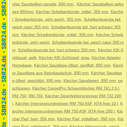
cher Saugbalken gerade, 850 mm
,
Kärcher Saugbalken gebo
gen 850mm
,
Kärcher Scheibenbürste, mittel, 355 mm
,
Kärche
r Scheibenbürste, sehr weich, 355 mm
,
Scheibenbuerste kpl.
weich natur 355 mm
,
Scheibenbuerste kpl. hart schwarz 355
mm
,
Kärcher Scheibenbürste, mittel, 300 mm
,
Kärcher Scheib
enbürste, sehr weich
,
Scheibenbuerste kpl. weich natur 300 m
m
,
Scheibenbuerste kpl. hart schwarz 300 mm
,
Kärcher KIK-S
chlüssel, gelb
,
Kärcher KIK-Schlüssel, grau
,
Kärcher Adapter
Homebase
,
Kärcher Sauglippe ölfest, geriffelt, 890 mm
,
Kärch
er Sauglippe aus Naturkautschuk, 890 mm
,
Kärcher Sauglipp
e ölfest, geschlitzt, 890 mm
,
Kärcher Sauglippen, 890 mm, ge
schlossen
,
Kärcher CarpetPro Schaumblocker RM 761 2,5 l
,
RM 750
,
RM 750
,
Kärcher Desinfektionsreiniger RM 732 200
l
,
Kärcher Intensivgrundreiniger RM 750 ASF, NTA-free 10 l
,
K
ärcher Intensivgrundreiniger RM 750 ASF, NTA-free 200 l
,
Kär
cher Pad, hart, 356 mm
,
Kärcher Pad, mittelhart, 356 mm
,
Kär
cher Pad, mittelweich, 356 mm
,
Kärcher Walzenpads, weich
,