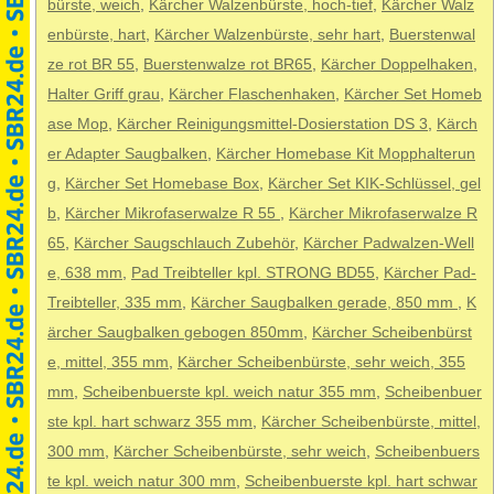
bürste, weich
,
Kärcher Walzenbürste, hoch-tief
,
Kärcher Walz
enbürste, hart
,
Kärcher Walzenbürste, sehr hart
,
Buerstenwal
ze rot BR 55
,
Buerstenwalze rot BR65
,
Kärcher Doppelhaken
,
Halter Griff grau
,
Kärcher Flaschenhaken
,
Kärcher Set Homeb
ase Mop
,
Kärcher Reinigungsmittel-Dosierstation DS 3
,
Kärch
er Adapter Saugbalken
,
Kärcher Homebase Kit Mopphalterun
g
,
Kärcher Set Homebase Box
,
Kärcher Set KIK-Schlüssel, gel
b
,
Kärcher Mikrofaserwalze R 55
,
Kärcher Mikrofaserwalze R
65
,
Kärcher Saugschlauch Zubehör
,
Kärcher Padwalzen-Well
e, 638 mm
,
Pad Treibteller kpl. STRONG BD55
,
Kärcher Pad-
Treibteller, 335 mm
,
Kärcher Saugbalken gerade, 850 mm
,
K
ärcher Saugbalken gebogen 850mm
,
Kärcher Scheibenbürst
e, mittel, 355 mm
,
Kärcher Scheibenbürste, sehr weich, 355
mm
,
Scheibenbuerste kpl. weich natur 355 mm
,
Scheibenbuer
ste kpl. hart schwarz 355 mm
,
Kärcher Scheibenbürste, mittel,
300 mm
,
Kärcher Scheibenbürste, sehr weich
,
Scheibenbuers
te kpl. weich natur 300 mm
,
Scheibenbuerste kpl. hart schwar