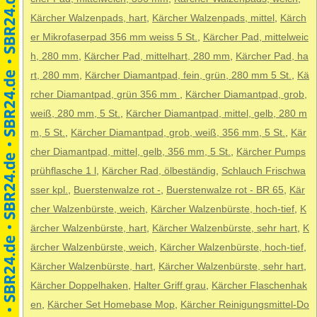
Kärcher Walzenpads, hart
,
Kärcher Walzenpads, mittel
,
Kärch
er Mikrofaserpad 356 mm weiss 5 St.
,
Kärcher Pad, mittelweic
h, 280 mm
,
Kärcher Pad, mittelhart, 280 mm
,
Kärcher Pad, ha
rt, 280 mm
,
Kärcher Diamantpad, fein, grün, 280 mm 5 St.
,
Kä
rcher Diamantpad, grün 356 mm
,
Kärcher Diamantpad, grob,
weiß, 280 mm, 5 St.
,
Kärcher Diamantpad, mittel, gelb, 280 m
m, 5 St.
,
Kärcher Diamantpad, grob, weiß, 356 mm, 5 St.
,
Kär
cher Diamantpad, mittel, gelb, 356 mm, 5 St.
,
Kärcher Pumps
prühflasche 1 l
,
Kärcher Rad, ölbeständig
,
Schlauch Frischwa
sser kpl.
,
Buerstenwalze rot -
,
Buerstenwalze rot - BR 65
,
Kär
cher Walzenbürste, weich
,
Kärcher Walzenbürste, hoch-tief
,
K
ärcher Walzenbürste, hart
,
Kärcher Walzenbürste, sehr hart
,
K
ärcher Walzenbürste, weich
,
Kärcher Walzenbürste, hoch-tief
,
Kärcher Walzenbürste, hart
,
Kärcher Walzenbürste, sehr hart
,
Kärcher Doppelhaken
,
Halter Griff grau
,
Kärcher Flaschenhak
en
,
Kärcher Set Homebase Mop
,
Kärcher Reinigungsmittel-Do