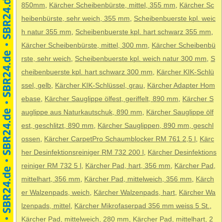
850mm
,
Kärcher Scheibenbürste, mittel, 355 mm
,
Kärcher Sc
heibenbürste, sehr weich, 355 mm
,
Scheibenbuerste kpl. weic
h natur 355 mm
,
Scheibenbuerste kpl. hart schwarz 355 mm
,
Kärcher Scheibenbürste, mittel, 300 mm
,
Kärcher Scheibenbü
rste, sehr weich
,
Scheibenbuerste kpl. weich natur 300 mm
,
S
cheibenbuerste kpl. hart schwarz 300 mm
,
Kärcher KIK-Schlü
ssel, gelb
,
Kärcher KIK-Schlüssel, grau
,
Kärcher Adapter Hom
ebase
,
Kärcher Sauglippe ölfest, geriffelt, 890 mm
,
Kärcher S
auglippe aus Naturkautschuk, 890 mm
,
Kärcher Sauglippe ölf
est, geschlitzt, 890 mm
,
Kärcher Sauglippen, 890 mm, geschl
ossen
,
Kärcher CarpetPro Schaumblocker RM 761 2,5 l
,
Kärc
her Desinfektionsreiniger RM 732 200 l
,
Kärcher Desinfektions
reiniger RM 732 5 l
,
Kärcher Pad, hart, 356 mm
,
Kärcher Pad,
mittelhart, 356 mm
,
Kärcher Pad, mittelweich, 356 mm
,
Kärch
er Walzenpads, weich
,
Kärcher Walzenpads, hart
,
Kärcher Wa
lzenpads, mittel
,
Kärcher Mikrofaserpad 356 mm weiss 5 St.
,
Kärcher Pad, mittelweich, 280 mm
,
Kärcher Pad, mittelhart, 2