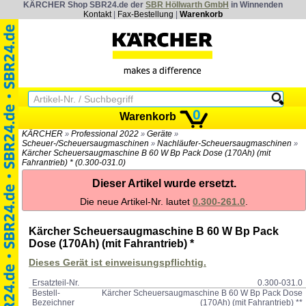
KÄRCHER Shop SBR24.de der
SBR Höllwarth GmbH
in Winnenden
Kontakt
|
Fax-Bestellung
|
Warenkorb
0
Warenkorb
KÄRCHER
Professional 2022
Geräte
»
»
»
Scheuer-/Scheuersaugmaschinen
Nachläufer-Scheuersaugmaschinen
»
»
Kärcher Scheuersaugmaschine B 60 W Bp Pack Dose (170Ah) (mit
Fahrantrieb) * (0.300-031.0)
Dieser Artikel wurde ersetzt.
Die neue Artikel-Nr. lautet
0.300-261.0
.
Kärcher Scheuersaugmaschine B 60 W Bp Pack
Dose (170Ah) (mit Fahrantrieb) *
Dieses Gerät ist einweisungspflichtig.
Ersatzteil-Nr.
0.300-031.0
Bestell-
Kärcher Scheuersaugmaschine B 60 W Bp Pack Dose
Bezeichner
(170Ah) (mit Fahrantrieb) **