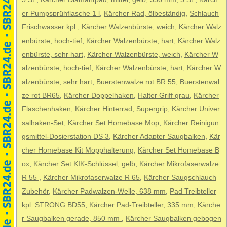
er Pumpsprühflasche 1 l
,
Kärcher Rad, ölbeständig
,
Schlauch
Frischwasser kpl.
,
Kärcher Walzenbürste, weich
,
Kärcher Walz
enbürste, hoch-tief
,
Kärcher Walzenbürste, hart
,
Kärcher Walz
enbürste, sehr hart
,
Kärcher Walzenbürste, weich
,
Kärcher W
alzenbürste, hoch-tief
,
Kärcher Walzenbürste, hart
,
Kärcher W
alzenbürste, sehr hart
,
Buerstenwalze rot BR 55
,
Buerstenwal
ze rot BR65
,
Kärcher Doppelhaken
,
Halter Griff grau
,
Kärcher
Flaschenhaken
,
Kärcher Hinterrad, Supergrip
,
Kärcher Univer
salhaken-Set
,
Kärcher Set Homebase Mop
,
Kärcher Reinigun
gsmittel-Dosierstation DS 3
,
Kärcher Adapter Saugbalken
,
Kär
cher Homebase Kit Mopphalterung
,
Kärcher Set Homebase B
ox
,
Kärcher Set KIK-Schlüssel, gelb
,
Kärcher Mikrofaserwalze
R 55
,
Kärcher Mikrofaserwalze R 65
,
Kärcher Saugschlauch
Zubehör
,
Kärcher Padwalzen-Welle, 638 mm
,
Pad Treibteller
kpl. STRONG BD55
,
Kärcher Pad-Treibteller, 335 mm
,
Kärche
r Saugbalken gerade, 850 mm
,
Kärcher Saugbalken gebogen