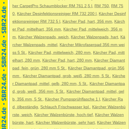
her CarpetPro Schaumblocker RM 761 2,5 l
,
RM 750
,
RM 75
0
,
Kärcher Desinfektionsreiniger RM 732 200 l
,
Kärcher Desinf
ektionsreiniger RM 732 5 l
,
Kärcher Pad, hart, 356 mm
,
Kärch
er Pad, mittelhart, 356 mm
,
Kärcher Pad, mittelweich, 356 m
m
,
Kärcher Walzenpads, weich
,
Kärcher Walzenpads, hart
,
Kä
rcher Walzenpads, mittel
,
Kärcher Mikrofaserpad 356 mm wei
ss 5 St.
,
Kärcher Pad, mittelweich, 280 mm
,
Kärcher Pad, mitt
elhart, 280 mm
,
Kärcher Pad, hart, 280 mm
,
Kärcher Diamant
pad, fein, grün, 280 mm 5 St.
,
Kärcher Diamantpad, grün 356
mm
,
Kärcher Diamantpad, grob, weiß, 280 mm, 5 St.
,
Kärche
r Diamantpad, mittel, gelb, 280 mm, 5 St.
,
Kärcher Diamantpa
d, grob, weiß, 356 mm, 5 St.
,
Kärcher Diamantpad, mittel, gel
b, 356 mm, 5 St.
,
Kärcher Pumpsprühflasche 1 l
,
Kärcher Ra
d, ölbeständig
,
Schlauch Frischwasser kpl.
,
Kärcher Walzenbü
rste, weich
,
Kärcher Walzenbürste, hoch-tief
,
Kärcher Walzen
bürste, hart
,
Kärcher Walzenbürste, sehr hart
,
Kärcher Walzen