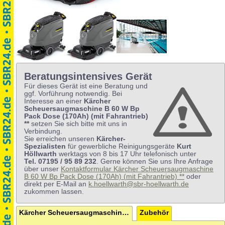
Beratungsintensives Gerät
Für dieses Gerät ist eine Beratung und
ggf. Vorführung notwendig. Bei
Interesse an einer
Kärcher
Scheuersaugmaschine B 60 W Bp
Pack Dose (170Ah) (mit Fahrantrieb)
**
setzen Sie sich bitte mit uns in
Verbindung.
Sie erreichen unseren
Kärcher-
Spezialisten
für gewerbliche Reinigungsgeräte
Kurt
Höllwarth
werktags von 8 bis 17 Uhr telefonisch unter
Tel. 07195 / 95 89 232
. Gerne können Sie uns Ihre Anfrage
über unser
Kontaktformular Kärcher Scheuersaugmaschine
B 60 W Bp Pack Dose (170Ah) (mit Fahrantrieb) **
oder
direkt per E-Mail an
k.hoellwarth@sbr-hoellwarth.de
zukommen lassen.
Kärcher Scheuersaugmaschine B 60 W Bp Pack Dose (170Ah) (mit Fahrantrieb) *
Zubehör