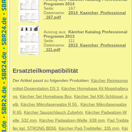
Programm 2014
Seite:
167
Dateiname:
2014_Kaercher_Professional
_167.pdf
Auszug aus:
Kärcher Katalog Professional
Programm 2013
Seite:
111
Dateiname:
2013_Kaercher_Professional
_111.pdf
Ersatzteilkompatibilität
Der Artikel passt zu folgenden Produkten:
Kärcher Reinigungs
mittel-Dosierstation DS 3
,
Kärcher Homebase Kit Mopphalteru
ng
,
Kärcher Set Homebase Box
,
Kärcher Set KIK-Schlüssel, g
elb
,
Kärcher Mikrofaserwalze R 55
,
Kärcher Mikrofaserwalze
R 65
,
Kärcher Saugschlauch Zubehör
,
Kärcher Padwalzen-W
elle, 532 mm
,
Kärcher Padwalzen-Welle, 638 mm
,
Pad Treibte
ller kpl. STRONG BD55
,
Kärcher Pad-Treibteller, 335 mm
,
Kär