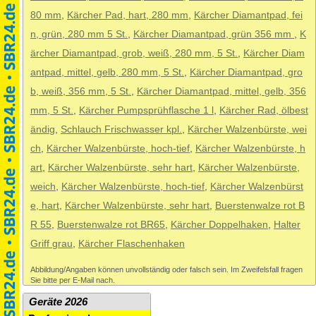
80 mm
,
Kärcher Pad, hart, 280 mm
,
Kärcher Diamantpad, fei
n, grün, 280 mm 5 St.
,
Kärcher Diamantpad, grün 356 mm
,
K
ärcher Diamantpad, grob, weiß, 280 mm, 5 St.
,
Kärcher Diam
antpad, mittel, gelb, 280 mm, 5 St.
,
Kärcher Diamantpad, gro
b, weiß, 356 mm, 5 St.
,
Kärcher Diamantpad, mittel, gelb, 356
mm, 5 St.
,
Kärcher Pumpsprühflasche 1 l
,
Kärcher Rad, ölbest
ändig
,
Schlauch Frischwasser kpl.
,
Kärcher Walzenbürste, wei
ch
,
Kärcher Walzenbürste, hoch-tief
,
Kärcher Walzenbürste, h
art
,
Kärcher Walzenbürste, sehr hart
,
Kärcher Walzenbürste,
weich
,
Kärcher Walzenbürste, hoch-tief
,
Kärcher Walzenbürst
e, hart
,
Kärcher Walzenbürste, sehr hart
,
Buerstenwalze rot B
R 55
,
Buerstenwalze rot BR65
,
Kärcher Doppelhaken
,
Halter
Griff grau
,
Kärcher Flaschenhaken
Abbildung/Angaben können unvollständig oder falsch sein. Im Zweifelsfall fragen
Sie bitte per E-Mail nach.
Geräte 2026