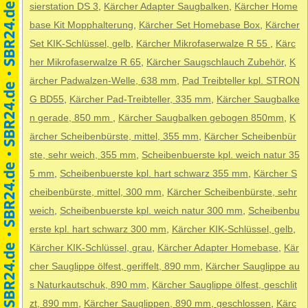
sierstation DS 3
,
Kärcher Adapter Saugbalken
,
Kärcher Home
base Kit Mopphalterung
,
Kärcher Set Homebase Box
,
Kärcher
Set KIK-Schlüssel, gelb
,
Kärcher Mikrofaserwalze R 55
,
Kärc
her Mikrofaserwalze R 65
,
Kärcher Saugschlauch Zubehör
,
K
ärcher Padwalzen-Welle, 638 mm
,
Pad Treibteller kpl. STRON
G BD55
,
Kärcher Pad-Treibteller, 335 mm
,
Kärcher Saugbalke
n gerade, 850 mm
,
Kärcher Saugbalken gebogen 850mm
,
K
ärcher Scheibenbürste, mittel, 355 mm
,
Kärcher Scheibenbür
ste, sehr weich, 355 mm
,
Scheibenbuerste kpl. weich natur 35
5 mm
,
Scheibenbuerste kpl. hart schwarz 355 mm
,
Kärcher S
cheibenbürste, mittel, 300 mm
,
Kärcher Scheibenbürste, sehr
weich
,
Scheibenbuerste kpl. weich natur 300 mm
,
Scheibenbu
erste kpl. hart schwarz 300 mm
,
Kärcher KIK-Schlüssel, gelb
,
Kärcher KIK-Schlüssel, grau
,
Kärcher Adapter Homebase
,
Kär
cher Sauglippe ölfest, geriffelt, 890 mm
,
Kärcher Sauglippe au
s Naturkautschuk, 890 mm
,
Kärcher Sauglippe ölfest, geschlit
zt, 890 mm
,
Kärcher Sauglippen, 890 mm, geschlossen
,
Kärc