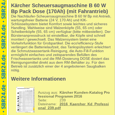
Kärcher Scheuersaugmaschine B 60 W
Bp Pack Dose (170Ah) (mit Fahrantrieb)
Die Nachläufer-Scheuersaugmaschine B 60 W Bp mit Antrieb,
wartungsfreier Batterie (24 V, 170 Ah) und KIK-
Schlüsselsystem bietet Komfort sowie leichtes und sicheres
Handling. Wahlweise sind Walzenköpfe (55, 65 cm) oder
Scheibenköpfe (55, 65 cm) verfügbar (bitte mitbestellen). Der
Bürstenanpressdruck ist einstellbar, die Köpfe sind schnell
montiert / gewechselt. Das Walzensystem bietet eine
Vorkehrfunktion für Grobpartikel. Die eco!efficiency-Stufe
verlängert die Batterielaufzeit, das Tankspülsystem erleichtert
die Schmutzwassertank-Reinigung, die Auto-Fill-Funktion
ermöglicht einfaches und zeitsparendes Befüllen des
Frischwassertanks und die RM-Dosierung DOSE dosiert das
Reinigungsmittel direkt aus dem RM-Behälter zu. Für den
Betrieb ist zusätzlich einer der 4 angebotenen Saugbalken
nötig.
Weitere Informationen
Auszug aus:
Kärcher Kunden-Katalog Pro
fessional Programm 2016
Seite:
239
Dateiname:
2016_Kaercher_Kd_Professi
onal_239.pdf