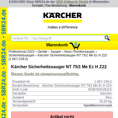
KÄRCHER Shop SBR24.de der
SBR Höllwarth GmbH
in Winnenden
Kontakt
|
Fax-Bestellung
|
Warenkorb
0
Warenkorb
Professional 2022
Geräte
Sauger
Nass-/Trockensauger
»
»
»
»
Sicherheitssauger
Kärcher Sicherheitssauger NT 75/1 Me Ec H Z22
»
(1.667-239.0)
Kärcher Sicherheitssauger NT 75/1 Me Ec H Z22
Dieses Gerät ist einweisungspflichtig.
Ersatzteil-Nr.
1.667-239.0
Bestell-Bezeichner
Kärcher Sicherheitssauger NT 75/1 Me Ec H Z22
EAN-Code
4039784538115
Hersteller
Kärcher
Zustand
Neu
Versandgewicht
33,20 kg
Versandart
Speditionsversand
Artikel nicht