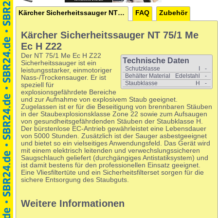
Kärcher Sicherheitssauger NT 75/1 Me Ec H Z22
FAQ
Zubehör
Kärcher Sicherheitssauger NT 75/1 Me
Ec H Z22
Der NT 75/1 Me Ec H Z22
Technische Daten
Sicherheitssauger ist ein
Schutzklasse
I
-
leistungsstarker, einmotoriger
Behälter Material
Edelstahl
-
Nass-/Trockensauger. Er ist
Staubklasse
H
-
speziell für
explosionsgefährdete Bereiche
und zur Aufnahme von explosivem Staub geeignet.
Zugelassen ist er für die Beseitigung von brennbaren Stäuben
in der Staubexplosionsklasse Zone 22 sowie zum Aufsaugen
von gesundheitsgefährdenden Stäuben der Staubklasse H.
Der bürstenlose EC-Antrieb gewährleistet eine Lebensdauer
von 5000 Stunden. Zusätzlich ist der Sauger asbestgeeignet
und bietet so ein vielseitiges Anwendungsfeld. Das Gerät wird
mit einem elektrisch leitenden und verwechslungssicheren
Saugschlauch geliefert (durchgängiges Antistatiksystem) und
ist damit bestens für den professionellen Einsatz geeignet.
Eine Vliesfiltertüte und ein Sicherheitsfilterset sorgen für die
sichere Entsorgung des Staubguts.
Weitere Informationen