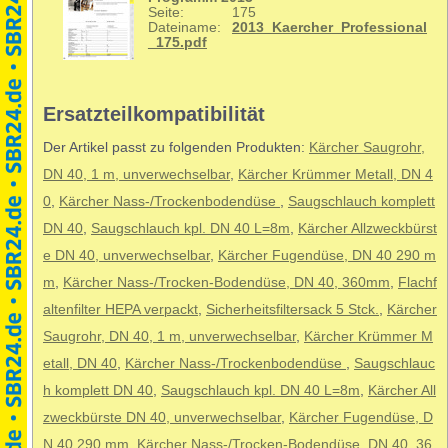
Seite:
175
Dateiname:
2013_Kaercher_Professional
_175.pdf
Ersatzteilkompatibilität
Der Artikel passt zu folgenden Produkten:
Kärcher Saugrohr,
DN 40, 1 m, unverwechselbar
,
Kärcher Krümmer Metall, DN 4
0
,
Kärcher Nass-/Trockenbodendüse
,
Saugschlauch komplett
DN 40
,
Saugschlauch kpl. DN 40 L=8m
,
Kärcher Allzweckbürst
e DN 40, unverwechselbar
,
Kärcher Fugendüse, DN 40 290 m
m
,
Kärcher Nass-/Trocken-Bodendüse, DN 40, 360mm
,
Flachf
altenfilter HEPA verpackt
,
Sicherheitsfiltersack 5 Stck.
,
Kärcher
Saugrohr, DN 40, 1 m, unverwechselbar
,
Kärcher Krümmer M
etall, DN 40
,
Kärcher Nass-/Trockenbodendüse
,
Saugschlauc
h komplett DN 40
,
Saugschlauch kpl. DN 40 L=8m
,
Kärcher All
zweckbürste DN 40, unverwechselbar
,
Kärcher Fugendüse, D
N 40 290 mm
,
Kärcher Nass-/Trocken-Bodendüse, DN 40, 36