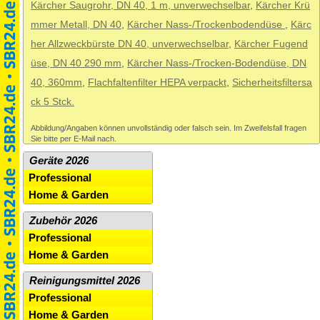
Kärcher Saugrohr, DN 40, 1 m, unverwechselbar
,
Kärcher Krü
mmer Metall, DN 40
,
Kärcher Nass-/Trockenbodendüse
,
Kärc
her Allzweckbürste DN 40, unverwechselbar
,
Kärcher Fugend
üse, DN 40 290 mm
,
Kärcher Nass-/Trocken-Bodendüse, DN
40, 360mm
,
Flachfaltenfilter HEPA verpackt
,
Sicherheitsfiltersa
ck 5 Stck.
Abbildung/Angaben können unvollständig oder falsch sein. Im Zweifelsfall fragen
Sie bitte per E-Mail nach.
Geräte 2026
Professional
Home & Garden
Zubehör 2026
Professional
Home & Garden
Reinigungsmittel 2026
Professional
Home & Garden