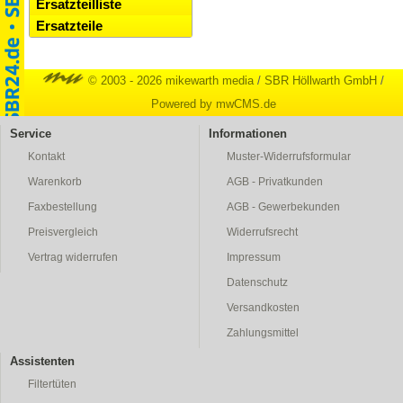
Ersatzteilliste
Ersatzteile
© 2003 - 2026 mikewarth media
/
SBR Höllwarth GmbH
/
Powered by mwCMS.de
Service
Informationen
Kontakt
Muster-Widerrufsformular
Warenkorb
AGB - Privatkunden
Faxbestellung
AGB - Gewerbekunden
Preisvergleich
Widerrufsrecht
Vertrag widerrufen
Impressum
Datenschutz
Versandkosten
Zahlungsmittel
Assistenten
Filtertüten