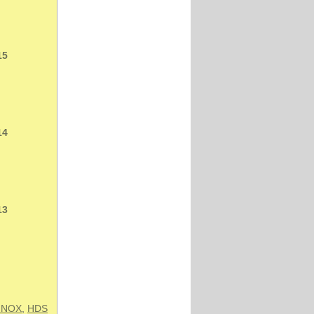
15
14
13
 INOX
,
HDS