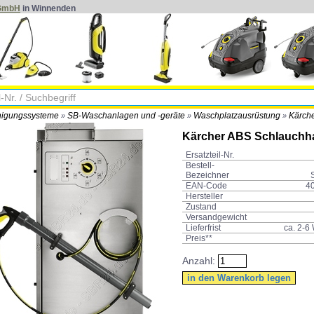
 GmbH
in Winnenden
nigungssysteme
SB-Waschanlagen und -geräte
Waschplatzausrüstung
Kärche
»
»
»
Kärcher ABS Schlauchha
Ersatzteil-Nr.
Bestell-
Bezeichner
EAN-Code
4
Hersteller
Zustand
Versandgewicht
Lieferfrist
ca. 2-6
Preis**
Anzahl: