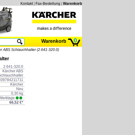
Kontakt
|
Fax-Bestellung
|
Warenkorb
0
Warenkorb
r ABS Schlauchhalter (2.641-320.0)
lter
2.641-320.0
Kärcher ABS
Schlauchhalter
039784211711
Kärcher
Neu
0,30 kg
 Werktage
66,52 €*