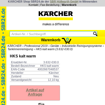
KÄRCHER Shop SBR24.de der
SBR Höllwarth GmbH
in Winnenden
Kontakt
|
Fax-Bestellung
|
Warenkorb
0
Warenkorb
KÄRCHER
Professional 2019
Geräte
Industrielle Reinigungssysteme
»
»
»
»
Tankinnenreinigung
HKS kalt warm (3.632-030.0)
»
HKS kalt warm
Ersatzteil-Nr.
3.632-030.0
Bestell-Bezeichner
HKS kalt warm
EAN-Code
4002667048537
Hersteller
Kärcher
Zustand
Neu
Versandgewicht
12,10 kg
Artikel auf
Anfrage