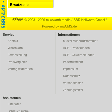
Ersatzteile
© 2003 - 2026 mikewarth media
/
SBR Höllwarth GmbH
/
Powered by mwCMS.de
Service
Informationen
Kontakt
Muster-Widerrufsformular
Warenkorb
AGB - Privatkunden
Faxbestellung
AGB - Gewerbekunden
Preisvergleich
Widerrufsrecht
Vertrag widerrufen
Impressum
Datenschutz
Versandkosten
Zahlungsmittel
Assistenten
Filtertüten
Schlauchsuche