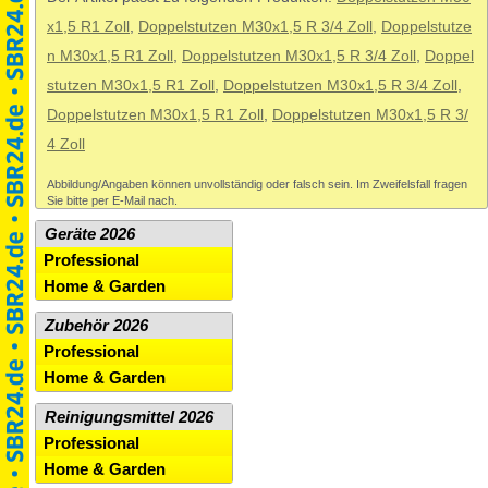
x1,5 R1 Zoll
,
Doppelstutzen M30x1,5 R 3/4 Zoll
,
Doppelstutze
n M30x1,5 R1 Zoll
,
Doppelstutzen M30x1,5 R 3/4 Zoll
,
Doppel
stutzen M30x1,5 R1 Zoll
,
Doppelstutzen M30x1,5 R 3/4 Zoll
,
Doppelstutzen M30x1,5 R1 Zoll
,
Doppelstutzen M30x1,5 R 3/
4 Zoll
Abbildung/Angaben können unvollständig oder falsch sein. Im Zweifelsfall fragen
Sie bitte per E-Mail nach.
Geräte 2026
Professional
Home & Garden
Zubehör 2026
Professional
Home & Garden
Reinigungsmittel 2026
Professional
Home & Garden