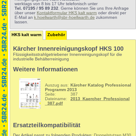
werktags von 8 bis 17 Uhr telefonisch unter
Tel. 07195 / 95 89 232
. Gerne können Sie uns Ihre Anfrage
über unser
Kontaktformular HKS kalt warm
oder direkt per
E-Mail an
k.hoellwarth@sbr-hoellwarth.de
zukommen
lassen.
HKS kalt warm
Zubehör
Kärcher Innenreinigungskopf HKS 100
Flüssigkeitsstrahlgetriebener Innenreinigungskopf für die
industrielle Behälterreinigung
Weitere Informationen
Auszug aus:
Kärcher Katalog Professional
Programm 2013
Seite:
387
Dateiname:
2013_Kaercher_Professional
_387.pdf
Ersatzteilkompatibilität
Der Artikel passt zu folgenden Produkten:
Doppelstutzen M30