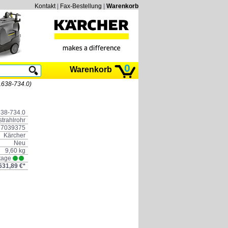
Kontakt
|
Fax-Bestellung
|
Warenkorb
0
Warenkorb
2.638-734.0)
638-734.0
trahlrohr
67039375
Kärcher
Neu
9,60 kg
ktage
631,89 €*