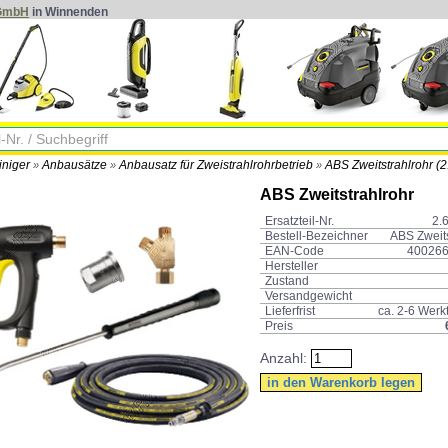
 GmbH
in Winnenden
iniger
Anbausätze
Anbausatz für Zweistrahlrohrbetrieb
ABS Zweitstrahlrohr (
»
»
»
ABS Zweitstrahlrohr
Ersatzteil-Nr.
2.
Bestell-Bezeichner
ABS Zweits
EAN-Code
40026
Hersteller
Zustand
Versandgewicht
Lieferfrist
ca. 2-6 Wer
Preis
Anzahl: