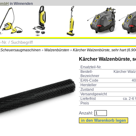
 GmbH
in Winnenden
Scheuersaugmaschinen
Walzenbürsten
Kärcher Walzenbürste, sehr hart (6.90
»
»
»
Kärcher Walzenbürste, s
Ersatzteil-Nr.
Bestell-
Kärcher Walz
Bezeichner
EAN-Code
40
Hersteller
Zustand
Versandgewicht
Lieferfrist
ca. 2-6
Preis
Anzahl: