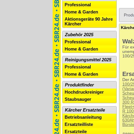
Professional
Home & Garden
Produ
Aktionsgeräte 90 Jahre
Kärcher
Kärche
Zubehör 2025
Wal
Professional
Für e
Home & Garden
unemp
100/2
Reinigungsmittel 2025
Professional
Ersa
Home & Garden
Der Ar
100/2
Produktfinder
(Varia
Hochdruckreiniger
Scheu
Scheu
Staubsauger
300 R
Flee
Kärcher Ersatzteile
R 100
Kärch
Betriebsanleitung
630Ah
Ersatzteilliste
Bürst
Ersatzteile
Abbildun