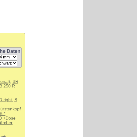
he Daten
onal)
,
BR
B 250 R
 right
,
B
ürstenkopf
B *
,
0 +Dose +
ärcher
nach.