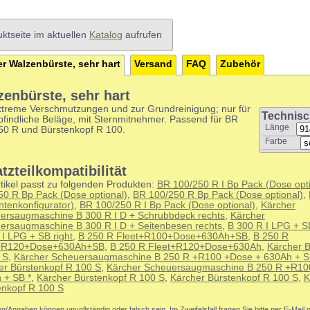
ktseite im aktuellen
Katalog
aufrufen
r Walzenbürste, sehr hart
Versand
FAQ
Zubehör
zenbürste, sehr hart
xtreme Verschmutzungen und zur Grundreinigung; nur für
Technisc
findliche Beläge, mit Sternmitnehmer. Passend für BR
Länge
50 R und Bürstenkopf R 100.
Farbe
tzteilkompatibilität
tikel passt zu folgenden Produkten:
BR 100/250 R I Bp Pack (Dose opti
50 R Bp Pack (Dose optional)
,
BR 100/250 R Bp Pack (Dose optional)
,
ntenkonfigurator)
,
BR 100/250 R I Bp Pack (Dose optional)
,
Kärcher
ersaugmaschine B 300 R I D + Schrubbdeck rechts
,
Kärcher
ersaugmaschine B 300 R I D + Seitenbesen rechts
,
B 300 R I LPG + SD
 I LPG + SB right
,
B 250 R Fleet+R100+Dose+630Ah+SB
,
B 250 R
t+R120+Dose+630Ah+SB
,
B 250 R Fleet+R120+Dose+630Ah
,
Kärcher B
 S
,
Kärcher Scheuersaugmaschine B 250 R +R100 +Dose + 630Ah + S
er Bürstenkopf R 100 S
,
Kärcher Scheuersaugmaschine B 250 R +R10
 + SB *
,
Kärcher Bürstenkopf R 100 S
,
Kärcher Bürstenkopf R 100 S
,
K
enkopf R 100 S
g/Angaben können unvollständig oder falsch sein. Im Zweifelsfall fragen Sie bitte per E-Mail 