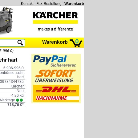
Kontakt
|
Fax-Bestellung
|
Warenkorb
0
Warenkorb
6-996.0)
ehr hart
6.906-996.0
enbürste, sehr
hart
39784344785
Kärcher
Neu
4,86 kg
 Werktage
718,76 €*