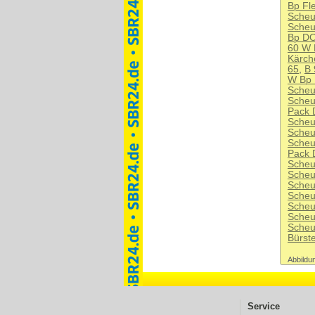
Bp Fl
Scheu
Scheu
Bp DO
60 W 
Kärch
65
,
B 
W Bp 
Scheu
Scheu
Pack 
Scheu
Scheu
Scheu
Pack 
Scheu
Scheu
Scheu
Scheu
Scheu
Scheu
Scheu
Bürst
Abbildun
Service