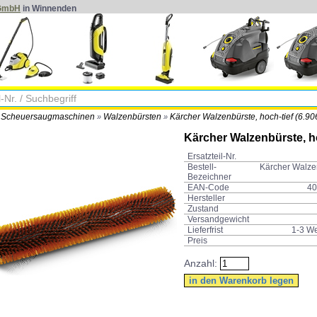
 GmbH
in Winnenden
Scheuersaugmaschinen
Walzenbürsten
Kärcher Walzenbürste, hoch-tief (6.90
»
»
»
Kärcher Walzenbürste, h
Ersatzteil-Nr.
Bestell-
Kärcher Walze
Bezeichner
EAN-Code
40
Hersteller
Zustand
Versandgewicht
Lieferfrist
1-3 W
Preis
Anzahl: