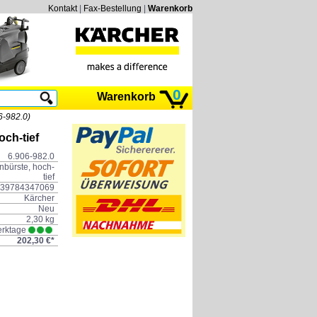
Kontakt
|
Fax-Bestellung
|
Warenkorb
0
Warenkorb
6-982.0)
och-tief
6.906-982.0
nbürste, hoch-
tief
39784347069
Kärcher
Neu
2,30 kg
erktage
202,30 €*