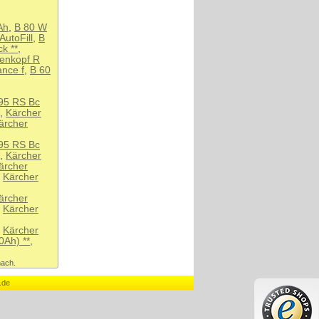
Ah
,
B 80 W
utoFill
,
B
k **
,
tenkopf R
nce f
,
B 60
95 RS Bc
,
Kärcher
ärcher
95 RS Bc
,
Kärcher
ärcher
,
Kärcher
ärcher
,
Kärcher
,
Kärcher
Ah) **
,
nach.
.de