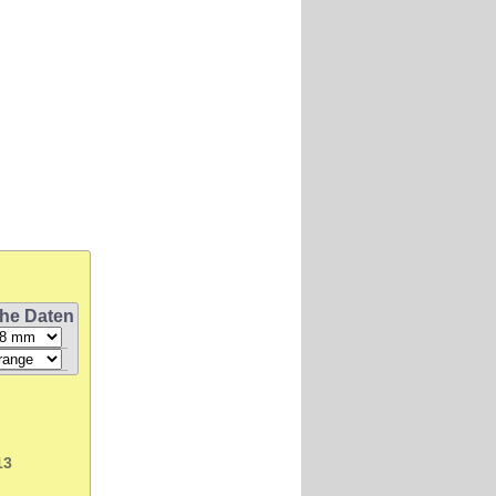
he Daten
13