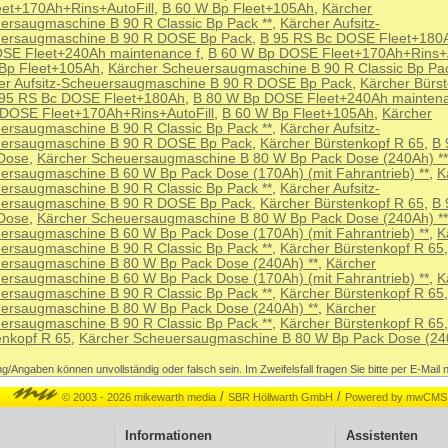
eet+170Ah+Rins+AutoFill
,
B 60 W Bp Fleet+105Ah
,
Kärcher
ersaugmaschine B 90 R Classic Bp Pack **
,
Kärcher Aufsitz-
ersaugmaschine B 90 R DOSE Bp Pack
,
B 95 RS Bc DOSE Fleet+180
SE Fleet+240Ah maintenance f
,
B 60 W Bp DOSE Fleet+170Ah+Rins+A
Bp Fleet+105Ah
,
Kärcher Scheuersaugmaschine B 90 R Classic Bp Pac
er Aufsitz-Scheuersaugmaschine B 90 R DOSE Bp Pack
,
Kärcher Bürs
95 RS Bc DOSE Fleet+180Ah
,
B 80 W Bp DOSE Fleet+240Ah maintena
DOSE Fleet+170Ah+Rins+AutoFill
,
B 60 W Bp Fleet+105Ah
,
Kärcher
ersaugmaschine B 90 R Classic Bp Pack **
,
Kärcher Aufsitz-
ersaugmaschine B 90 R DOSE Bp Pack
,
Kärcher Bürstenkopf R 65
,
B 
Dose
,
Kärcher Scheuersaugmaschine B 80 W Bp Pack Dose (240Ah) **
ersaugmaschine B 60 W Bp Pack Dose (170Ah) (mit Fahrantrieb) **
,
K
ersaugmaschine B 90 R Classic Bp Pack **
,
Kärcher Aufsitz-
ersaugmaschine B 90 R DOSE Bp Pack
,
Kärcher Bürstenkopf R 65
,
B 
Dose
,
Kärcher Scheuersaugmaschine B 80 W Bp Pack Dose (240Ah) **
ersaugmaschine B 60 W Bp Pack Dose (170Ah) (mit Fahrantrieb) **
,
K
ersaugmaschine B 90 R Classic Bp Pack **
,
Kärcher Bürstenkopf R 65
ersaugmaschine B 80 W Bp Pack Dose (240Ah) **
,
Kärcher
ersaugmaschine B 60 W Bp Pack Dose (170Ah) (mit Fahrantrieb) **
,
K
ersaugmaschine B 90 R Classic Bp Pack **
,
Kärcher Bürstenkopf R 65
ersaugmaschine B 80 W Bp Pack Dose (240Ah) **
,
Kärcher
ersaugmaschine B 90 R Classic Bp Pack **
,
Kärcher Bürstenkopf R 65
enkopf R 65
,
Kärcher Scheuersaugmaschine B 80 W Bp Pack Dose (240
g/Angaben können unvollständig oder falsch sein. Im Zweifelsfall fragen Sie bitte per E-Mail 
/
/
© 2003 - 2026 mikewarth media
SBR Höllwarth GmbH
Powered by mwCMS
Informationen
Assistenten