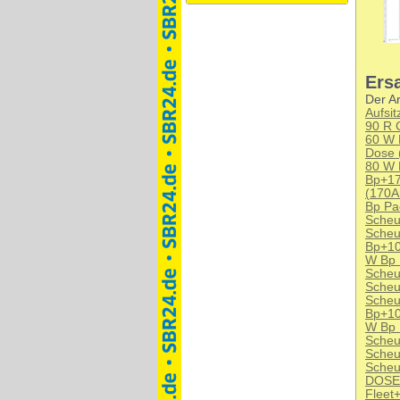
Ersa
Der Ar
Aufsi
90 R C
60 W
Dose (
80 W 
Bp+1
(170Ah
Bp Pa
Scheu
Scheu
Bp+1
W Bp 
Scheu
Scheu
Scheu
Bp+1
W Bp 
Scheu
Scheu
Scheu
DOSE 
Fleet