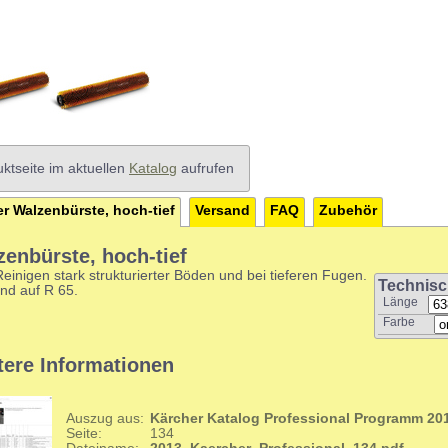
ktseite im aktuellen
Katalog
aufrufen
r Walzenbürste, hoch-tief
Versand
FAQ
Zubehör
zenbürste, hoch-tief
inigen stark strukturierter Böden und bei tieferen Fugen.
Technisc
nd auf R 65.
Länge
Farbe
tere Informationen
Auszug aus:
Kärcher Katalog Professional Programm 20
Seite:
134