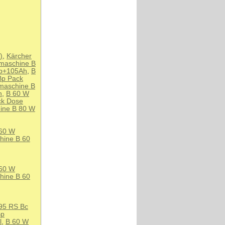
)
,
Kärcher
maschine B
p+105Ah
,
B
Bp Pack
maschine B
h
,
B 60 W
ck Dose
ine B 80 W
60 W
hine B 60
60 W
hine B 60
95 RS Bc
Bp
l
,
B 60 W