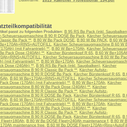
Dateiname:
2013_Kaercher_Professional_134.pdf
tzteilkompatibilität
tikel passt zu folgenden Produkten:
B 95 RS Bp Pack (inkl. Saugbalken
tz-Scheuersaugmaschine B 90 R DOSE Bp Pack
,
Kärcher Scheuersaug
lassic Bp Pack **
,
B 80 W Bp Pack DOSE
,
B 80 W Bp PACK
,
B 60 W B
 Bp+170Ah+RINS+AUTOFILL
,
Kärcher Scheuersaugmaschine B 60 W 
170Ah) (mit Fahrantrieb) **
,
B 80 W Bp+170Ah
,
Kärcher Scheuersaug
Bp Pack Dose (240Ah) **
,
Kärcher Bürstenkopf R 65
,
B 60 W Bp+105A
70Ah+RINS+AUTOFILL
,
Kärcher Scheuersaugmaschine B 60 W Bp Pa
) (mit Fahrantrieb) **
,
B 80 W Bp+170Ah
,
Kärcher Scheuersaugmasch
ck Dose (240Ah) **
,
B 95 RS Bp Pack (inkl. Saugbalken)
,
Kärcher
ersaugmaschine B 90 R Classic Bp Pack **
,
Kärcher Aufsitz-
ersaugmaschine B 90 R DOSE Bp Pack
,
Kärcher Bürstenkopf R 65
,
B 
05Ah
,
B 60 W Bp+170Ah+RINS+AUTOFILL
,
Kärcher Scheuersaugmasc
Pack Dose (170Ah) (mit Fahrantrieb) **
,
B 80 W Bp+170Ah
,
Kärcher
ersaugmaschine B 80 W Bp Pack Dose (240Ah) **
,
Kärcher
ersaugmaschine B 90 R Classic Bp Pack **
,
Kärcher Aufsitz-
ersaugmaschine B 90 R DOSE Bp Pack
,
Kärcher Bürstenkopf R 65
,
B 
05Ah
,
B 60 W Bp+170Ah+RINS+AUTOFILL
,
Kärcher Scheuersaugmasc
Pack Dose (170Ah) (mit Fahrantrieb) **
,
B 80 W Bp+170Ah
,
Kärcher
ersaugmaschine B 80 W Bp Pack Dose (240Ah) **
,
Kärcher
ersaugmaschine B 90 R Classic Bp Pack **
,
Kärcher Aufsitz-
ersaugmaschine B 90 R DOSE Bp Pack
,
Kärcher Bürstenkopf R 65
,
B 
Fleet+180Ah
,
B 80 W Bp DOSE Fleet+240Ah maintenance f
,
B 80 W 
+170Ah maintenance free
,
B 60 W Bp DOSE Fleet+170Ah+Rins+AutoFil