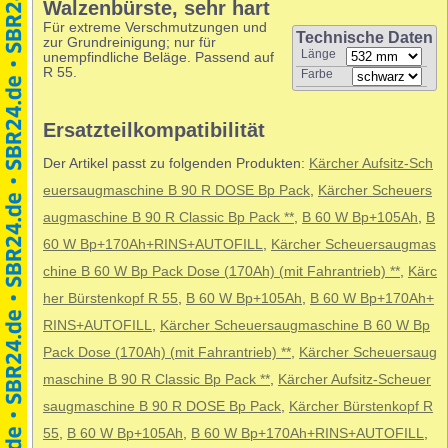
Walzenbürste, sehr hart
Für extreme Verschmutzungen und
Technische Daten
zur Grundreinigung; nur für
Länge
unempfindliche Beläge. Passend auf
R 55.
Farbe
Ersatzteilkompatibilität
Der Artikel passt zu folgenden Produkten:
Kärcher Aufsitz-Sch
euersaugmaschine B 90 R DOSE Bp Pack
,
Kärcher Scheuers
augmaschine B 90 R Classic Bp Pack **
,
B 60 W Bp+105Ah
,
B
60 W Bp+170Ah+RINS+AUTOFILL
,
Kärcher Scheuersaugmas
chine B 60 W Bp Pack Dose (170Ah) (mit Fahrantrieb) **
,
Kärc
her Bürstenkopf R 55
,
B 60 W Bp+105Ah
,
B 60 W Bp+170Ah+
RINS+AUTOFILL
,
Kärcher Scheuersaugmaschine B 60 W Bp
Pack Dose (170Ah) (mit Fahrantrieb) **
,
Kärcher Scheuersaug
maschine B 90 R Classic Bp Pack **
,
Kärcher Aufsitz-Scheuer
saugmaschine B 90 R DOSE Bp Pack
,
Kärcher Bürstenkopf R
55
,
B 60 W Bp+105Ah
,
B 60 W Bp+170Ah+RINS+AUTOFILL
,