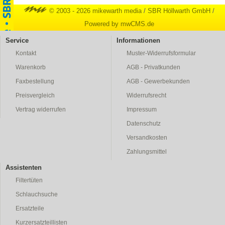
© 2003 - 2026 mikewarth media
/
SBR Höllwarth GmbH
/
Powered by mwCMS.de
Service
Informationen
Kontakt
Muster-Widerrufsformular
Warenkorb
AGB - Privatkunden
Faxbestellung
AGB - Gewerbekunden
Preisvergleich
Widerrufsrecht
Vertrag widerrufen
Impressum
Datenschutz
Versandkosten
Zahlungsmittel
Assistenten
Filtertüten
Schlauchsuche
Ersatzteile
Kurzersatzteillisten