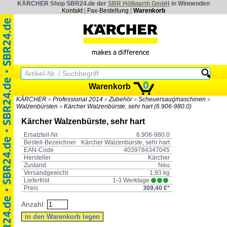
KÄRCHER Shop SBR24.de der
SBR Höllwarth GmbH
in Winnenden
Kontakt
|
Fax-Bestellung
|
Warenkorb
0
Warenkorb
KÄRCHER
Professional 2014
Zubehör
Scheuersaugmaschinen
»
»
»
»
Walzenbürsten
Kärcher Walzenbürste, sehr hart (6.906-980.0)
»
Kärcher Walzenbürste, sehr hart
Ersatzteil-Nr.
6.906-980.0
Bestell-Bezeichner
Kärcher Walzenbürste, sehr hart
EAN-Code
4039784347045
Hersteller
Kärcher
Zustand
Neu
Versandgewicht
1,93 kg
Lieferfrist
1-3 Werktage
Preis
309,40 €*
Anzahl: