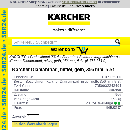
KÄRCHER Shop SBR24.de der
SBR Höllwarth GmbH
in Winnenden
Kontakt
|
Fax-Bestellung
|
Warenkorb
0
Warenkorb
KÄRCHER
Professional 2014
Zubehör
Scheuersaugmaschinen
»
»
»
»
Kärcher Diamantpad, mittel, gelb, 356 mm, 5 St. (6.371-251.0)
Kärcher Diamantpad, mittel, gelb, 356 mm, 5 St.
Ersatzteil-Nr.
6.371-251.0
Bestell-Bezeichner
Kärcher Diamantpad, mittel, gelb, 356 mm, 5 St.
EAN-Code
7350033343494
Hersteller
Kärcher
Zustand
Neu
Versandgewicht
0,58 kg
Lieferfrist
ca. 2-6 Werktage
Preis
449,82 €*
Anzahl: