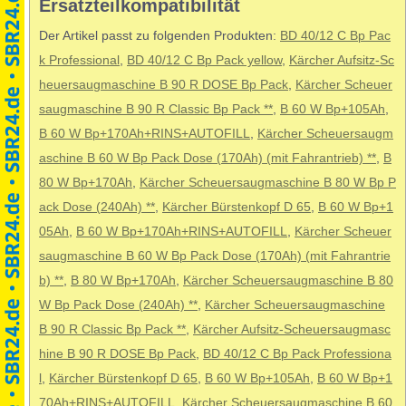
Ersatzteilkompatibilität
Der Artikel passt zu folgenden Produkten:
BD 40/12 C Bp Pac
k Professional
,
BD 40/12 C Bp Pack yellow
,
Kärcher Aufsitz-Sc
heuersaugmaschine B 90 R DOSE Bp Pack
,
Kärcher Scheuer
saugmaschine B 90 R Classic Bp Pack **
,
B 60 W Bp+105Ah
,
B 60 W Bp+170Ah+RINS+AUTOFILL
,
Kärcher Scheuersaugm
aschine B 60 W Bp Pack Dose (170Ah) (mit Fahrantrieb) **
,
B
80 W Bp+170Ah
,
Kärcher Scheuersaugmaschine B 80 W Bp P
ack Dose (240Ah) **
,
Kärcher Bürstenkopf D 65
,
B 60 W Bp+1
05Ah
,
B 60 W Bp+170Ah+RINS+AUTOFILL
,
Kärcher Scheuer
saugmaschine B 60 W Bp Pack Dose (170Ah) (mit Fahrantrie
b) **
,
B 80 W Bp+170Ah
,
Kärcher Scheuersaugmaschine B 80
W Bp Pack Dose (240Ah) **
,
Kärcher Scheuersaugmaschine
B 90 R Classic Bp Pack **
,
Kärcher Aufsitz-Scheuersaugmasc
hine B 90 R DOSE Bp Pack
,
BD 40/12 C Bp Pack Professiona
l
,
Kärcher Bürstenkopf D 65
,
B 60 W Bp+105Ah
,
B 60 W Bp+1
70Ah+RINS+AUTOFILL
,
Kärcher Scheuersaugmaschine B 60