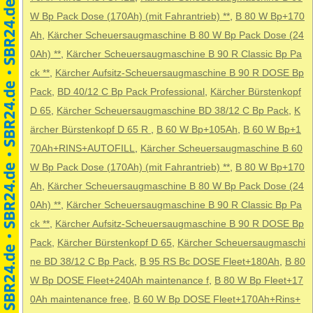
W Bp Pack Dose (170Ah) (mit Fahrantrieb) **
,
B 80 W Bp+170
Ah
,
Kärcher Scheuersaugmaschine B 80 W Bp Pack Dose (24
0Ah) **
,
Kärcher Scheuersaugmaschine B 90 R Classic Bp Pa
ck **
,
Kärcher Aufsitz-Scheuersaugmaschine B 90 R DOSE Bp
Pack
,
BD 40/12 C Bp Pack Professional
,
Kärcher Bürstenkopf
D 65
,
Kärcher Scheuersaugmaschine BD 38/12 C Bp Pack
,
K
ärcher Bürstenkopf D 65 R
,
B 60 W Bp+105Ah
,
B 60 W Bp+1
70Ah+RINS+AUTOFILL
,
Kärcher Scheuersaugmaschine B 60
W Bp Pack Dose (170Ah) (mit Fahrantrieb) **
,
B 80 W Bp+170
Ah
,
Kärcher Scheuersaugmaschine B 80 W Bp Pack Dose (24
0Ah) **
,
Kärcher Scheuersaugmaschine B 90 R Classic Bp Pa
ck **
,
Kärcher Aufsitz-Scheuersaugmaschine B 90 R DOSE Bp
Pack
,
Kärcher Bürstenkopf D 65
,
Kärcher Scheuersaugmaschi
ne BD 38/12 C Bp Pack
,
B 95 RS Bc DOSE Fleet+180Ah
,
B 80
W Bp DOSE Fleet+240Ah maintenance f
,
B 80 W Bp Fleet+17
0Ah maintenance free
,
B 60 W Bp DOSE Fleet+170Ah+Rins+