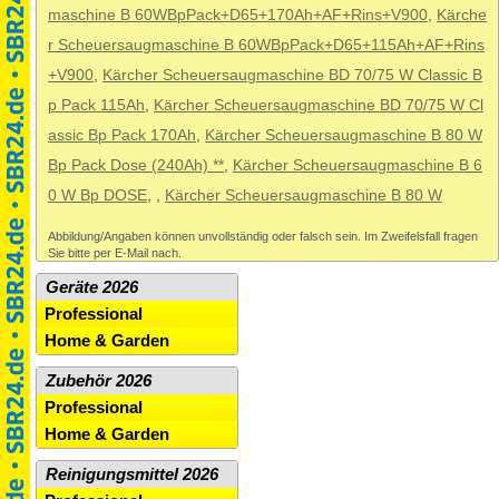
maschine B 60WBpPack+D65+170Ah+AF+Rins+V900
,
Kärche
r Scheuersaugmaschine B 60WBpPack+D65+115Ah+AF+Rins
+V900
,
Kärcher Scheuersaugmaschine BD 70/75 W Classic B
p Pack 115Ah
,
Kärcher Scheuersaugmaschine BD 70/75 W Cl
assic Bp Pack 170Ah
,
Kärcher Scheuersaugmaschine B 80 W
Bp Pack Dose (240Ah) **
,
Kärcher Scheuersaugmaschine B 6
0 W Bp DOSE
,
,
Kärcher Scheuersaugmaschine B 80 W
Abbildung/Angaben können unvollständig oder falsch sein. Im Zweifelsfall fragen
Sie bitte per E-Mail nach.
Geräte 2026
Professional
Home & Garden
Zubehör 2026
Professional
Home & Garden
Reinigungsmittel 2026