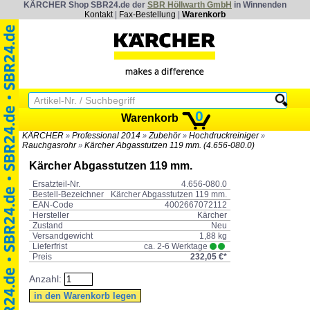
KÄRCHER Shop SBR24.de der
SBR Höllwarth GmbH
in Winnenden
Kontakt
|
Fax-Bestellung
|
Warenkorb
0
Warenkorb
KÄRCHER
Professional 2014
Zubehör
Hochdruckreiniger
»
»
»
»
Rauchgasrohr
Kärcher Abgasstutzen 119 mm. (4.656-080.0)
»
Kärcher Abgasstutzen 119 mm.
Ersatzteil-Nr.
4.656-080.0
Bestell-Bezeichner
Kärcher Abgasstutzen 119 mm.
EAN-Code
4002667072112
Hersteller
Kärcher
Zustand
Neu
Versandgewicht
1,88 kg
Lieferfrist
ca. 2-6 Werktage
Preis
232,05 €*
Anzahl: