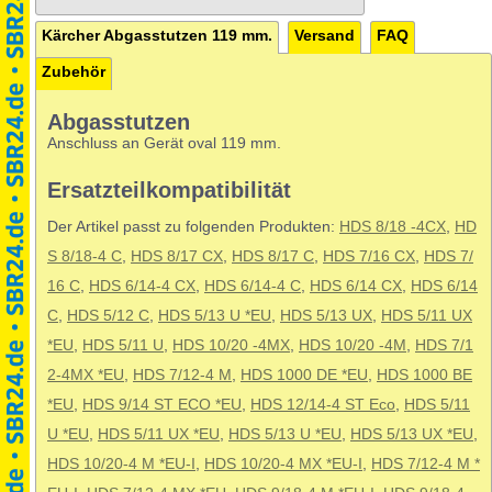
Kärcher Abgasstutzen 119 mm.
Versand
FAQ
Zubehör
Abgasstutzen
Anschluss an Gerät oval 119 mm.
Ersatzteilkompatibilität
Der Artikel passt zu folgenden Produkten:
HDS 8/18 -4CX
,
HD
S 8/18-4 C
,
HDS 8/17 CX
,
HDS 8/17 C
,
HDS 7/16 CX
,
HDS 7/
16 C
,
HDS 6/14-4 CX
,
HDS 6/14-4 C
,
HDS 6/14 CX
,
HDS 6/14
C
,
HDS 5/12 C
,
HDS 5/13 U *EU
,
HDS 5/13 UX
,
HDS 5/11 UX
*EU
,
HDS 5/11 U
,
HDS 10/20 -4MX
,
HDS 10/20 -4M
,
HDS 7/1
2-4MX *EU
,
HDS 7/12-4 M
,
HDS 1000 DE *EU
,
HDS 1000 BE
*EU
,
HDS 9/14 ST ECO *EU
,
HDS 12/14-4 ST Eco
,
HDS 5/11
U *EU
,
HDS 5/11 UX *EU
,
HDS 5/13 U *EU
,
HDS 5/13 UX *EU
,
HDS 10/20-4 M *EU-I
,
HDS 10/20-4 MX *EU-I
,
HDS 7/12-4 M *