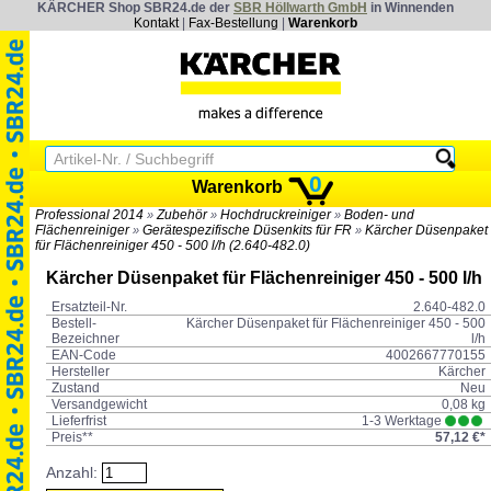
KÄRCHER Shop SBR24.de der
SBR Höllwarth GmbH
in Winnenden
Kontakt
|
Fax-Bestellung
|
Warenkorb
0
Warenkorb
Professional 2014
Zubehör
Hochdruckreiniger
Boden- und
»
»
»
Flächenreiniger
Gerätespezifische Düsenkits für FR
Kärcher Düsenpaket
»
»
für Flächenreiniger 450 - 500 l/h (2.640-482.0)
Kärcher Düsenpaket für Flächenreiniger 450 - 500 l/h
Ersatzteil-Nr.
2.640-482.0
Bestell-
Kärcher Düsenpaket für Flächenreiniger 450 - 500
Bezeichner
l/h
EAN-Code
4002667770155
Hersteller
Kärcher
Zustand
Neu
Versandgewicht
0,08 kg
Lieferfrist
1-3 Werktage
Preis**
57,12 €*
Anzahl: