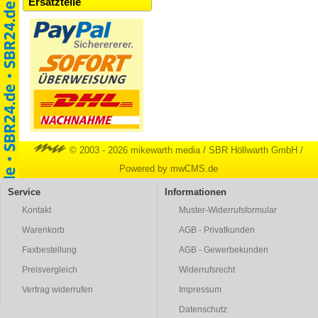
Ersatzteile
© 2003 - 2026 mikewarth media
/
SBR Höllwarth GmbH
/
Powered by mwCMS.de
Service
Informationen
Kontakt
Muster-Widerrufsformular
Warenkorb
AGB - Privatkunden
Faxbestellung
AGB - Gewerbekunden
Preisvergleich
Widerrufsrecht
Vertrag widerrufen
Impressum
Datenschutz