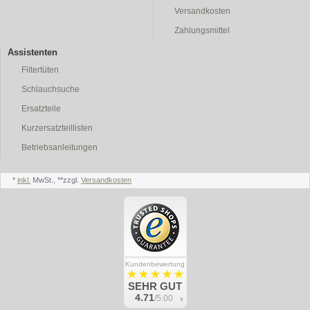
Versandkosten
Zahlungsmittel
Assistenten
Filtertüten
Schlauchsuche
Ersatzteile
Kurzersatzteillisten
Betriebsanleitungen
*
inkl.
MwSt., **zzgl.
Versandkosten
Kundenbewertung
SEHR GUT
4.71
/5.00