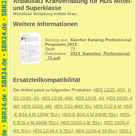
Anbausatz Kranverladung für HDS Mittel-
und Superklasse
Mühelose Verladung mittels Kran.
Weitere Informationen
Auszug aus:
Kärcher Katalog Professional
Programm 2013
Seite:
72
Dateiname:
2013_Kaercher_Professional
_72.pdf
Ersatzteilkompatibilität
Der Artikel passt zu folgenden Produkten:
HDS 13/20 -4SX
,
H
DS 13/20 -4S
,
HDS 12/18 -4SX
,
HDS 12/18 -4S
,
HDS 10/20 -4
MX
,
HDS 10/20 -4M
,
HDS 7/12-4MX *EU
,
HDS 7/12-4 M
,
HDS
-E 8/16-4 M 12KW *EU-I
,
HDS-E 8/16-4 M 24KW *EU-I
,
HDS-
E 8/16-4 M 36KW *EU-I
,
HDS 10/20-4 M *EU-I
,
HDS 10/20-4
MX *EU-I
,
HDS 12/18-4 S *EU-I
,
HDS 12/18-4 SX EU-I
,
HDS 1