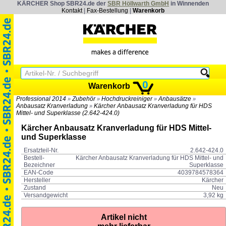
KÄRCHER Shop SBR24.de der
SBR Höllwarth GmbH
in Winnenden
Kontakt
|
Fax-Bestellung
|
Warenkorb
0
Warenkorb
Professional 2014
Zubehör
Hochdruckreiniger
Anbausätze
»
»
»
»
Anbausatz Kranverladung
Kärcher Anbausatz Kranverladung für HDS
»
Mittel- und Superklasse (2.642-424.0)
Kärcher Anbausatz Kranverladung für HDS Mittel-
und Superklasse
Ersatzteil-Nr.
2.642-424.0
Bestell-
Kärcher Anbausatz Kranverladung für HDS Mittel- und
Bezeichner
Superklasse
EAN-Code
4039784578364
Hersteller
Kärcher
Zustand
Neu
Versandgewicht
3,92 kg
Artikel nicht