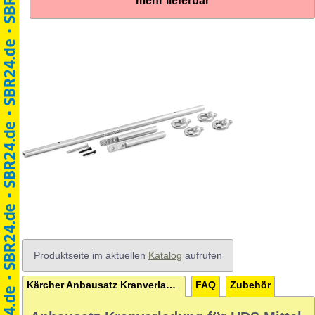
mehr lieferbar
Produktseite im aktuellen
Katalog
aufrufen
Kärcher Anbausatz Kranverladung für HDS Mittel- und Superklasse
FAQ
Zubehör