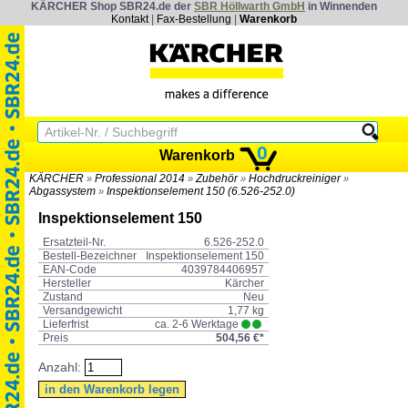
KÄRCHER Shop SBR24.de der
SBR Höllwarth GmbH
in Winnenden
Kontakt
|
Fax-Bestellung
|
Warenkorb
0
Warenkorb
KÄRCHER
Professional 2014
Zubehör
Hochdruckreiniger
»
»
»
»
Abgassystem
Inspektionselement 150 (6.526-252.0)
»
Inspektionselement 150
Ersatzteil-Nr.
6.526-252.0
Bestell-Bezeichner
Inspektionselement 150
EAN-Code
4039784406957
Hersteller
Kärcher
Zustand
Neu
Versandgewicht
1,77 kg
Lieferfrist
ca. 2-6 Werktage
Preis
504,56 €*
Anzahl: