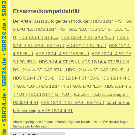
Ersatzteilkompatibilität
Der Artikel passt zu folgenden Produkten:
HDS 12/14 -4ST GA
S LPG *EU
,
HDS 12/14 -4ST GAS *EU
,
HDS 9/14 ST ECO *E
U
,
HDS 12/14-4 ST Eco
,
HDS 12/14 -4 ST GAS *EU-I
,
HDS 1
2/14 -4 ST GAS LPG *EU-I
,
HDS 9/14-4 ST *EU-I
,
HDS 12/14-
4 ST *EU-I
,
HDS 12/14 -4 ST GAS *EU-I
,
HDS 12/14 -4 ST GA
S LPG *EU-I
,
HDS 9/14-4 ST *EU-I
,
HDS 12/14-4 ST *EU-I
,
H
DS 12/14 -4 ST GAS *EU-I
,
HDS 12/14 -4 ST GAS LPG *EU-I
,
HDS 9/14-4 ST *EU-I
,
HDS 12/14-4 ST *EU-I
,
HDS 12/14 -4 S
T GAS *EU-I
,
HDS 12/14 -4 ST GAS LPG *EU-I
,
HDS 9/14-4 S
T *EU-I
,
HDS 12/14-4 ST *EU-I
,
Kärcher Hochdruckreiniger H
DS 9/14-4 ST
,
HDS 12/14 -4 ST GAS LPG *EU-I
,
Kärcher Hoc
hdruckreiniger HDS 12/14-4 ST
Abbildung/Angaben können unvollständig oder falsch sein. Im Zweifelsfall fragen
Sie bitte per E-Mail nach.