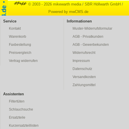
© 2003 - 2026 mikewarth media
/
SBR Höllwarth GmbH
/
Powered by mwCMS.de
Service
Informationen
Kontakt
Muster-Widerrufsformular
Warenkorb
AGB - Privatkunden
Faxbestellung
AGB - Gewerbekunden
Preisvergleich
Widerrufsrecht
Vertrag widerrufen
Impressum
Datenschutz
Versandkosten
Zahlungsmittel
Assistenten
Filtertüten
Schlauchsuche
Ersatzteile
Kurzersatzteillisten