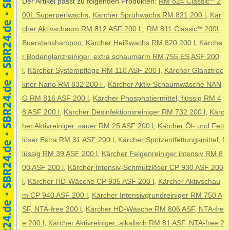
Der Artikel passt zu folgenden Produkten:
RM 824 Classic** 2
00L Superperlwachs
,
Kärcher Sprühwachs RM 821 200 l
,
Kär
cher Aktivschaum RM 812 ASF 200 L
,
RM 811 Classic** 200L
Buerstenshampoo
,
Kärcher Heißwachs RM 820 200 l
,
Kärche
r Bodenglanzreiniger, extra schaumarm RM 755 ES ASF 200
l
,
Kärcher Systempflege RM 110 ASF 200 l
,
Kärcher Glanztroc
kner Nano RM 832 200 l
,
Kärcher Aktiv-Schaumwäsche NAN
O RM 816 ASF 200 l
,
Kärcher Phosphatiermittel, flüssig RM 4
8 ASF 200 l
,
Kärcher Desinfektionsreiniger RM 732 200 l
,
Kärc
her Aktivreiniger, sauer RM 25 ASF 200 l
,
Kärcher Öl- und Fett
löser Extra RM 31 ASF 200 l
,
Kärcher Spritzentfettungsmittel, f
lüssig RM 39 ASF 200 l
,
Kärcher Felgenreiniger intensiv RM 8
00 ASF 200 l
,
Kärcher Intensiv-Schmutzlöser CP 930 ASF 200
l
,
Kärcher HD-Wäsche CP 935 ASF 200 l
,
Kärcher Aktivschau
m CP 940 ASF 200 l
,
Kärcher Intensivgrundreiniger RM 750 A
SF, NTA-free 200 l
,
Kärcher HD-Wäsche RM 806 ASF, NTA-fre
e 200 l
,
Kärcher Aktivreiniger, alkalisch RM 81 ASF, NTA-free 2