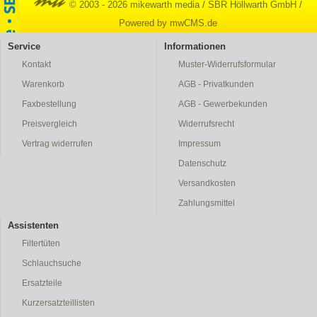
© 2003 - 2026 mikewarth media
/
SBR Höllwarth GmbH
/
Powered by mwCMS.de
Service
Informationen
Kontakt
Muster-Widerrufsformular
Warenkorb
AGB - Privatkunden
Faxbestellung
AGB - Gewerbekunden
Preisvergleich
Widerrufsrecht
Vertrag widerrufen
Impressum
Datenschutz
Versandkosten
Zahlungsmittel
Assistenten
Filtertüten
Schlauchsuche
Ersatzteile
Kurzersatzteillisten