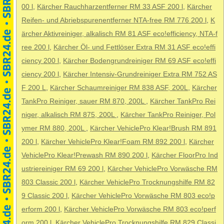
00 l
,
Kärcher Rauchharzentferner RM 33 ASF 200 l
,
Kärcher
Reifen- und Abriebspurenentferner NTA-free RM 776 200 l
,
K
ärcher Aktivreiniger, alkalisch RM 81 ASF eco!efficiency, NTA-f
ree 200 l
,
Kärcher Öl- und Fettlöser Extra RM 31 ASF eco!effi
ciency 200 l
,
Kärcher Bodengrundreiniger RM 69 ASF eco!effi
ciency 200 l
,
Kärcher Intensiv-Grundreiniger Extra RM 752 AS
F 200 L
,
Kärcher Schaumreiniger RM 838 ASF, 200L
,
Kärcher
TankPro Reiniger, sauer RM 870, 200L
,
Kärcher TankPro Rei
niger, alkalisch RM 875, 200L
,
Kärcher TankPro Reiniger, Pol
ymer RM 880, 200L
,
Kärcher VehiclePro Klear!Brush RM 891
200 l
,
Kärcher VehiclePro Klear!Foam RM 892 200 l
,
Kärcher
VehiclePro Klear!Prewash RM 890 200 l
,
Kärcher FloorPro Ind
ustriereiniger RM 69 200 l
,
Kärcher VehiclePro Vorwäsche RM
803 Classic 200 l
,
Kärcher VehiclePro Trocknungshilfe RM 82
9 Classic 200 l
,
Kärcher VehiclePro Vorwäsche RM 803 eco!p
erform 200 l
,
Kärcher VehiclePro Vorwäsche RM 803 eco!perf
orm 200 l
,
Kärcher VehiclePro Trocknungshilfe RM 829 Classi