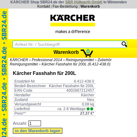
KÄRCHER Shop SBR24.de der
SBR Höllwarth GmbH
in Winnenden
Kontakt
|
Fax-Bestellung
|
Warenkorb
0
Warenkorb
KÄRCHER
Professional 2014
Reinigungsmittel
Zubehör
»
»
»
Reinigungsmittel
Kärcher Fasshahn für 200L (6.412-438.0)
»
Kärcher Fasshahn für 200L
Ersatzteil-Nr.
6.412-438.0
Bestell-Bezeichner
Kärcher Fasshahn für 200L
EAN-Code
4002667212457
Hersteller
Kärcher
Zustand
Neu
Versandgewicht
0,08 kg
Lieferfrist
ca. 2-6 Werktage
Preis**
27,37 €*
Anzahl: