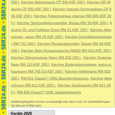
200 l
,
Kärcher Aktivschaum CP 940 ASF 200 l
,
Kärcher HD-W
äsche CP 935 ASF 200 l
,
Kärcher Intensiv-Schmutzlöser CP 9
30 ASF 200 l
,
Kärcher Felgenreiniger intensiv RM 800 ASF 20
0 l
,
Kärcher Spritzentfettungsmittel, flüssig RM 39 ASF 200 l
,
K
ärcher Öl- und Fettlöser Extra RM 31 ASF 200 l
,
Kärcher Aktiv
reiniger, sauer RM 25 ASF 200 l
,
Kärcher Desinfektionsreinige
r RM 732 200 l
,
Kärcher Phosphatiermittel, flüssig RM 48 ASF
200 l
,
Kärcher Aktiv-Schaumwäsche NANO RM 816 ASF 200 l
,
Kärcher Glanztrockner Nano RM 832 200 l
,
Kärcher Systemp
flege RM 110 ASF 200 l
,
Kärcher Bodenglanzreiniger, extra sc
haumarm RM 755 ES ASF 200 l
,
Kärcher Heißwachs RM 820
200 l
,
RM 811 Classic** 200L Buerstenshampoo
,
Kärcher Aktiv
schaum RM 812 ASF 200 L
,
Kärcher Sprühwachs RM 821 20
0 l
,
RM 824 Classic** 200L Superperlwachs
Abbildung/Angaben können unvollständig oder falsch sein. Im Zweifelsfall fragen
Sie bitte per E-Mail nach.
Geräte 2026