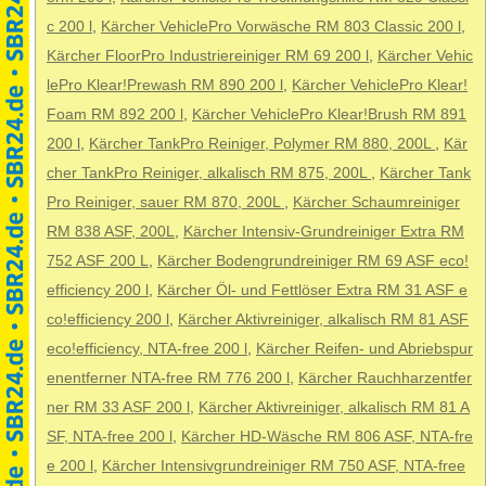
c 200 l
,
Kärcher VehiclePro Vorwäsche RM 803 Classic 200 l
,
Kärcher FloorPro Industriereiniger RM 69 200 l
,
Kärcher Vehic
lePro Klear!Prewash RM 890 200 l
,
Kärcher VehiclePro Klear!
Foam RM 892 200 l
,
Kärcher VehiclePro Klear!Brush RM 891
200 l
,
Kärcher TankPro Reiniger, Polymer RM 880, 200L
,
Kär
cher TankPro Reiniger, alkalisch RM 875, 200L
,
Kärcher Tank
Pro Reiniger, sauer RM 870, 200L
,
Kärcher Schaumreiniger
RM 838 ASF, 200L
,
Kärcher Intensiv-Grundreiniger Extra RM
752 ASF 200 L
,
Kärcher Bodengrundreiniger RM 69 ASF eco!
efficiency 200 l
,
Kärcher Öl- und Fettlöser Extra RM 31 ASF e
co!efficiency 200 l
,
Kärcher Aktivreiniger, alkalisch RM 81 ASF
eco!efficiency, NTA-free 200 l
,
Kärcher Reifen- und Abriebspur
enentferner NTA-free RM 776 200 l
,
Kärcher Rauchharzentfer
ner RM 33 ASF 200 l
,
Kärcher Aktivreiniger, alkalisch RM 81 A
SF, NTA-free 200 l
,
Kärcher HD-Wäsche RM 806 ASF, NTA-fre
e 200 l
,
Kärcher Intensivgrundreiniger RM 750 ASF, NTA-free