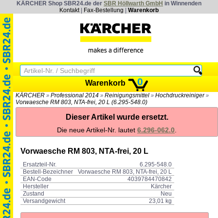
KÄRCHER Shop SBR24.de der
SBR Höllwarth GmbH
in Winnenden
Kontakt
|
Fax-Bestellung
|
Warenkorb
0
Warenkorb
KÄRCHER
Professional 2014
Reinigungsmittel
Hochdruckreiniger
»
»
»
»
Vorwaesche RM 803, NTA-frei, 20 L (6.295-548.0)
Dieser Artikel wurde ersetzt.
Die neue Artikel-Nr. lautet
6.296-062.0
.
Vorwaesche RM 803, NTA-frei, 20 L
Ersatzteil-Nr.
6.295-548.0
Bestell-Bezeichner
Vorwaesche RM 803, NTA-frei, 20 L
EAN-Code
4039784470842
Hersteller
Kärcher
Zustand
Neu
Versandgewicht
23,01 kg