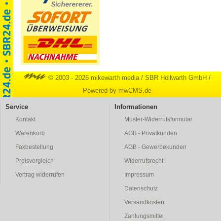
© 2003 - 2026 mikewarth media
/
SBR Höllwarth GmbH
/
Powered by mwCMS.de
Service
Informationen
Kontakt
Muster-Widerrufsformular
Warenkorb
AGB - Privatkunden
Faxbestellung
AGB - Gewerbekunden
Preisvergleich
Widerrufsrecht
Vertrag widerrufen
Impressum
Datenschutz
Versandkosten
Zahlungsmittel