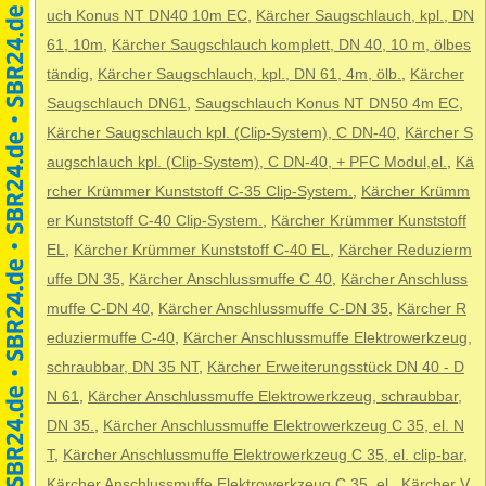
uch Konus NT DN40 10m EC
,
Kärcher Saugschlauch, kpl., DN
61, 10m
,
Kärcher Saugschlauch komplett, DN 40, 10 m, ölbes
tändig
,
Kärcher Saugschlauch, kpl., DN 61, 4m, ölb.
,
Kärcher
Saugschlauch DN61
,
Saugschlauch Konus NT DN50 4m EC
,
Kärcher Saugschlauch kpl. (Clip-System), C DN-40
,
Kärcher S
augschlauch kpl. (Clip-System), C DN-40, + PFC Modul,el.
,
Kä
rcher Krümmer Kunststoff C-35 Clip-System.
,
Kärcher Krümm
er Kunststoff C-40 Clip-System.
,
Kärcher Krümmer Kunststoff
EL
,
Kärcher Krümmer Kunststoff C-40 EL
,
Kärcher Reduzierm
uffe DN 35
,
Kärcher Anschlussmuffe C 40
,
Kärcher Anschluss
muffe C-DN 40
,
Kärcher Anschlussmuffe C-DN 35
,
Kärcher R
eduziermuffe C-40
,
Kärcher Anschlussmuffe Elektrowerkzeug,
schraubbar, DN 35 NT
,
Kärcher Erweiterungsstück DN 40 - D
N 61
,
Kärcher Anschlussmuffe Elektrowerkzeug, schraubbar,
DN 35.
,
Kärcher Anschlussmuffe Elektrowerkzeug C 35, el. N
T
,
Kärcher Anschlussmuffe Elektrowerkzeug C 35, el. clip-bar
,
Kärcher Anschlussmuffe Elektrowerkzeug C 35, el.
,
Kärcher V