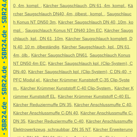
0, 4m, kompl.
,
Kärcher Saugschlauch, DN 61, 4m, kompl.
,
Kä
rcher Saugschlauch DN40, 4m, ölbest., kompl.
,
Saugschlauc
h Konus NT DN50 3m
,
Kärcher Saugschlauch DN 40, 10m, ko
mpl.
,
Saugschlauch Konus NT DN40 10m EC
,
Kärcher Saugs
chlauch, kpl., DN 61, 10m
,
Kärcher Saugschlauch komplett, D
N 40, 10 m, ölbeständig
,
Kärcher Saugschlauch, kpl., DN 61,
4m, ölb.
,
Kärcher Saugschlauch DN61
,
Saugschlauch Konus
NT DN50 4m EC
,
Kärcher Saugschlauch kpl. (Clip-System), C
DN-40
,
Kärcher Saugschlauch kpl. (Clip-System), C DN-40, +
PFC Modul,el.
,
Kärcher Krümmer Kunststoff C-35 Clip-Syste
m.
,
Kärcher Krümmer Kunststoff C-40 Clip-System.
,
Kärcher K
rümmer Kunststoff EL
,
Kärcher Krümmer Kunststoff C-40 EL
,
Kärcher Reduziermuffe DN 35
,
Kärcher Anschlussmuffe C 40
,
Kärcher Anschlussmuffe C-DN 40
,
Kärcher Anschlussmuffe C-
DN 35
,
Kärcher Reduziermuffe C-40
,
Kärcher Anschlussmuffe
Elektrowerkzeug, schraubbar, DN 35 NT
,
Kärcher Erweiterung