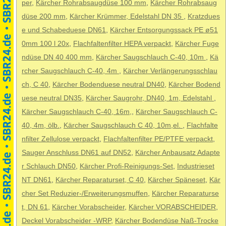
per
,
Kärcher Rohrabsaugdüse 100 mm
,
Kärcher Rohrabsaug
düse 200 mm
,
Kärcher Krümmer, Edelstahl DN 35
,
Kratzdues
e und Schabeduese DN61
,
Kärcher Entsorgungssack PE ø51
0mm 100 l 20x
,
Flachfaltenfilter HEPA verpackt
,
Kärcher Fuge
ndüse DN 40 400 mm
,
Kärcher Saugschlauch C-40, 10m
,
Kä
rcher Saugschlauch C-40, 4m
,
Kärcher Verlängerungsschlau
ch, C 40
,
Kärcher Bodenduese neutral DN40
,
Kärcher Bodend
uese neutral DN35
,
Kärcher Saugrohr, DN40, 1m, Edelstahl
,
Kärcher Saugschlauch C-40, 16m,
,
Kärcher Saugschlauch C-
40, 4m, ölb.
,
Kärcher Saugschlauch C 40, 10m,el.
,
Flachfalte
nfilter Zellulose verpackt
,
Flachfaltenfilter PE/PTFE verpackt
,
Sauger Anschluss DN61 auf DN52
,
Kärcher Anbausatz Adapte
r Schlauch DN50
,
Kärcher Profi-Reinigungs-Set
,
Industrieset
NT DN61
,
Kärcher Reparaturset, C 40
,
Kärcher Späneset
,
Kär
cher Set Reduzier-/Erweiterungsmuffen
,
Kärcher Reparaturse
t, DN 61
,
Kärcher Vorabscheider
,
Kärcher VORABSCHEIDER
,
Deckel Vorabscheider -WRP
,
Kärcher Bodendüse Naß-Trocke