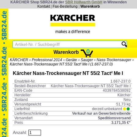
KÄRCHER Shop SBR24.de der
SBR Höllwarth GmbH
in Winnenden
Kontakt
|
Fax-Bestellung
|
Warenkorb
0
Warenkorb
KÄRCHER
Professional 2014
Geräte
Sauger
Nass-Trockensauger
»
»
»
»
»
Kärcher Nass-Trockensauger NT 55/2 Tact² Me I (1.667-237.0)
Kärcher Nass-Trockensauger NT 55/2 Tact² Me I
Ersatzteil-Nr.
1.667-237.0
Bestell-Bezeichner
Kärcher Nass-Trockensauger NT 55/2 Tact² Me I
EAN-Code
4039784538092
Hersteller
Kärcher
Zustand
Neu
Versandgewicht
51,73 kg
Lieferfrist
derzeit unbekannt
Lieferbeschränkung
Verkauf nur an Gewerbetreibende
Versandart
Speditionsversand
Preis
3.171,35 €*
Anzahl: