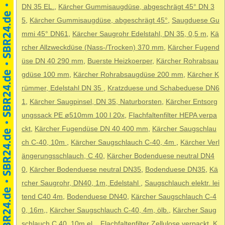
DN 35 EL.
,
Kärcher Gummisaugdüse, abgeschrägt 45° DN 3
5
,
Kärcher Gummisaugdüse, abgeschrägt 45°
,
Saugduese Gu
mmi 45° DN61
,
Kärcher Saugrohr Edelstahl, DN 35, 0,5 m
,
Kä
rcher Allzweckdüse (Nass-/Trocken) 370 mm
,
Kärcher Fugend
üse DN 40 290 mm
,
Buerste Heizkoerper
,
Kärcher Rohrabsau
gdüse 100 mm
,
Kärcher Rohrabsaugdüse 200 mm
,
Kärcher K
rümmer, Edelstahl DN 35
,
Kratzduese und Schabeduese DN6
1
,
Kärcher Saugpinsel, DN 35, Naturborsten
,
Kärcher Entsorg
ungssack PE ø510mm 100 l 20x
,
Flachfaltenfilter HEPA verpa
ckt
,
Kärcher Fugendüse DN 40 400 mm
,
Kärcher Saugschlau
ch C-40, 10m
,
Kärcher Saugschlauch C-40, 4m
,
Kärcher Verl
ängerungsschlauch, C 40
,
Kärcher Bodenduese neutral DN4
0
,
Kärcher Bodenduese neutral DN35
,
Bodenduese DN35
,
Kä
rcher Saugrohr, DN40, 1m, Edelstahl
,
Saugschlauch elektr. lei
tend C40 4m
,
Bodenduese DN40
,
Kärcher Saugschlauch C-4
0, 16m,
,
Kärcher Saugschlauch C-40, 4m, ölb.
,
Kärcher Saug
schlauch C 40, 10m,el.
,
Flachfaltenfilter Zellulose verpackt
,
K