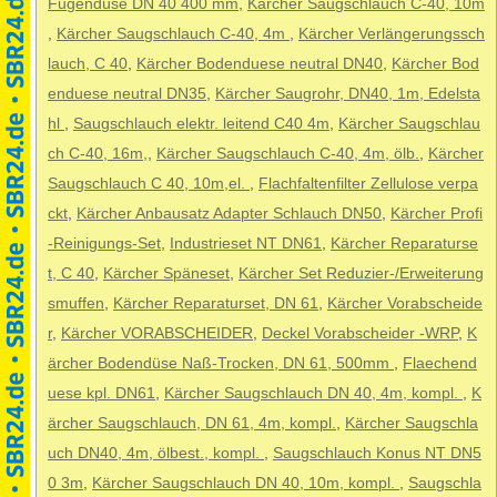
Fugendüse DN 40 400 mm
,
Kärcher Saugschlauch C-40, 10m
,
Kärcher Saugschlauch C-40, 4m
,
Kärcher Verlängerungssch
lauch, C 40
,
Kärcher Bodenduese neutral DN40
,
Kärcher Bod
enduese neutral DN35
,
Kärcher Saugrohr, DN40, 1m, Edelsta
hl
,
Saugschlauch elektr. leitend C40 4m
,
Kärcher Saugschlau
ch C-40, 16m,
,
Kärcher Saugschlauch C-40, 4m, ölb.
,
Kärcher
Saugschlauch C 40, 10m,el.
,
Flachfaltenfilter Zellulose verpa
ckt
,
Kärcher Anbausatz Adapter Schlauch DN50
,
Kärcher Profi
-Reinigungs-Set
,
Industrieset NT DN61
,
Kärcher Reparaturse
t, C 40
,
Kärcher Späneset
,
Kärcher Set Reduzier-/Erweiterung
smuffen
,
Kärcher Reparaturset, DN 61
,
Kärcher Vorabscheide
r
,
Kärcher VORABSCHEIDER
,
Deckel Vorabscheider -WRP
,
K
ärcher Bodendüse Naß-Trocken, DN 61, 500mm
,
Flaechend
uese kpl. DN61
,
Kärcher Saugschlauch DN 40, 4m, kompl.
,
K
ärcher Saugschlauch, DN 61, 4m, kompl.
,
Kärcher Saugschla
uch DN40, 4m, ölbest., kompl.
,
Saugschlauch Konus NT DN5
0 3m
,
Kärcher Saugschlauch DN 40, 10m, kompl.
,
Saugschla