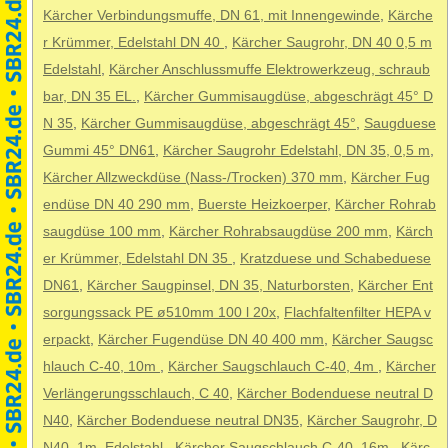
Kärcher Verbindungsmuffe, DN 61, mit Innengewinde
,
Kärche
r Krümmer, Edelstahl DN 40
,
Kärcher Saugrohr, DN 40 0,5 m
Edelstahl
,
Kärcher Anschlussmuffe Elektrowerkzeug, schraub
bar, DN 35 EL.
,
Kärcher Gummisaugdüse, abgeschrägt 45° D
N 35
,
Kärcher Gummisaugdüse, abgeschrägt 45°
,
Saugduese
Gummi 45° DN61
,
Kärcher Saugrohr Edelstahl, DN 35, 0,5 m
,
Kärcher Allzweckdüse (Nass-/Trocken) 370 mm
,
Kärcher Fug
endüse DN 40 290 mm
,
Buerste Heizkoerper
,
Kärcher Rohrab
saugdüse 100 mm
,
Kärcher Rohrabsaugdüse 200 mm
,
Kärch
er Krümmer, Edelstahl DN 35
,
Kratzduese und Schabeduese
DN61
,
Kärcher Saugpinsel, DN 35, Naturborsten
,
Kärcher Ent
sorgungssack PE ø510mm 100 l 20x
,
Flachfaltenfilter HEPA v
erpackt
,
Kärcher Fugendüse DN 40 400 mm
,
Kärcher Saugsc
hlauch C-40, 10m
,
Kärcher Saugschlauch C-40, 4m
,
Kärcher
Verlängerungsschlauch, C 40
,
Kärcher Bodenduese neutral D
N40
,
Kärcher Bodenduese neutral DN35
,
Kärcher Saugrohr, D
N40, 1m, Edelstahl
,
Kärcher Saugschlauch C-40, 16m,
,
Kärc