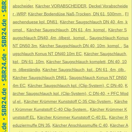
abscheider
,
Kärcher VORABSCHEIDER
,
Deckel Vorabscheide
r -WRP
,
Kärcher Bodendüse Naß-Trocken, DN 61, 500mm
,
Fl
aechenduese kpl. DN61
,
Kärcher Saugschlauch DN 40, 4m, k
ompl.
,
Kärcher Saugschlauch, DN 61, 4m, kompl.
,
Kärcher S
augschlauch DN40, 4m, ölbest., kompl.
,
Saugschlauch Konus
NT DN50 3m
,
Kärcher Saugschlauch DN 40, 10m, kompl.
,
Sa
ugschlauch Konus NT DN40 10m EC
,
Kärcher Saugschlauch,
kpl., DN 61, 10m
,
Kärcher Saugschlauch komplett, DN 40, 10
m, ölbeständig
,
Kärcher Saugschlauch, kpl., DN 61, 4m, ölb.
,
Kärcher Saugschlauch DN61
,
Saugschlauch Konus NT DN50
4m EC
,
Kärcher Saugschlauch kpl. (Clip-System), C DN-40
,
K
ärcher Saugschlauch kpl. (Clip-System), C DN-40, + PFC Mod
ul,el.
,
Kärcher Krümmer Kunststoff C-35 Clip-System.
,
Kärche
r Krümmer Kunststoff C-40 Clip-System.
,
Kärcher Krümmer K
unststoff EL
,
Kärcher Krümmer Kunststoff C-40 EL
,
Kärcher R
eduziermuffe DN 35
,
Kärcher Anschlussmuffe C 40
,
Kärcher A