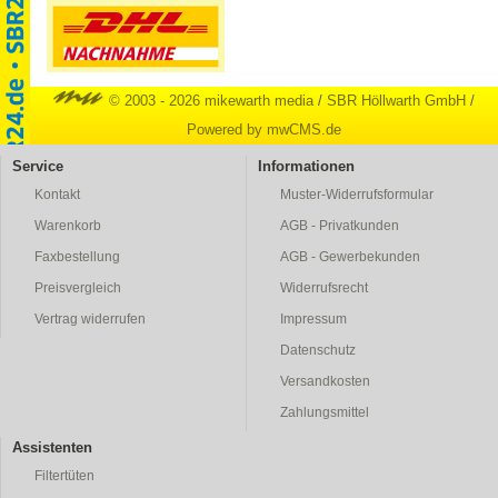
© 2003 - 2026 mikewarth media
/
SBR Höllwarth GmbH
/
Powered by mwCMS.de
Service
Informationen
Kontakt
Muster-Widerrufsformular
Warenkorb
AGB - Privatkunden
Faxbestellung
AGB - Gewerbekunden
Preisvergleich
Widerrufsrecht
Vertrag widerrufen
Impressum
Datenschutz
Versandkosten
Zahlungsmittel
Assistenten
Filtertüten