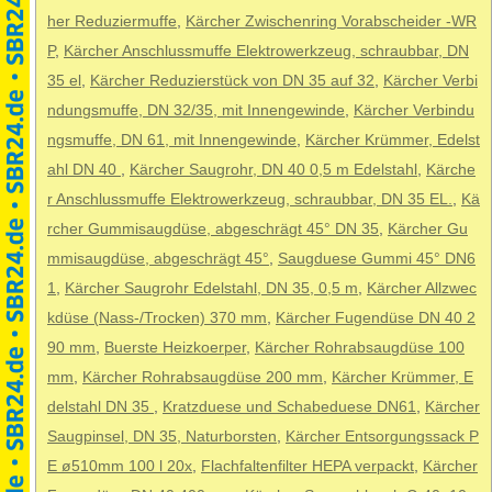
her Reduziermuffe
,
Kärcher Zwischenring Vorabscheider -WR
P
,
Kärcher Anschlussmuffe Elektrowerkzeug, schraubbar, DN
35 el
,
Kärcher Reduzierstück von DN 35 auf 32
,
Kärcher Verbi
ndungsmuffe, DN 32/35, mit Innengewinde
,
Kärcher Verbindu
ngsmuffe, DN 61, mit Innengewinde
,
Kärcher Krümmer, Edelst
ahl DN 40
,
Kärcher Saugrohr, DN 40 0,5 m Edelstahl
,
Kärche
r Anschlussmuffe Elektrowerkzeug, schraubbar, DN 35 EL.
,
Kä
rcher Gummisaugdüse, abgeschrägt 45° DN 35
,
Kärcher Gu
mmisaugdüse, abgeschrägt 45°
,
Saugduese Gummi 45° DN6
1
,
Kärcher Saugrohr Edelstahl, DN 35, 0,5 m
,
Kärcher Allzwec
kdüse (Nass-/Trocken) 370 mm
,
Kärcher Fugendüse DN 40 2
90 mm
,
Buerste Heizkoerper
,
Kärcher Rohrabsaugdüse 100
mm
,
Kärcher Rohrabsaugdüse 200 mm
,
Kärcher Krümmer, E
delstahl DN 35
,
Kratzduese und Schabeduese DN61
,
Kärcher
Saugpinsel, DN 35, Naturborsten
,
Kärcher Entsorgungssack P
E ø510mm 100 l 20x
,
Flachfaltenfilter HEPA verpackt
,
Kärcher