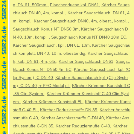
n, DN 61, 500mm
,
Flaechenduese kpl. DN61
,
Kärcher Saugs
chlauch DN 40, 4m, kompl.
,
Kärcher Saugschlauch, DN 61, 4
m, kompl.
,
Kärcher Saugschlauch DN40, 4m, ölbest., kompl.
,
Saugschlauch Konus NT DN50 3m
,
Kärcher Saugschlauch D
N 40, 10m, kompl.
,
Saugschlauch Konus NT DN40 10m EC
,
Kärcher Saugschlauch, kpl., DN 61, 10m
,
Kärcher Saugschlau
ch komplett, DN 40, 10 m, ölbeständig
,
Kärcher Saugschlauc
h, kpl., DN 61, 4m, ölb.
,
Kärcher Saugschlauch DN61
,
Saugsc
hlauch Konus NT DN50 4m EC
,
Kärcher Saugschlauch kpl. (C
lip-System), C DN-40
,
Kärcher Saugschlauch kpl. (Clip-Syste
m), C DN-40, + PFC Modul,el.
,
Kärcher Krümmer Kunststoff C
-35 Clip-System.
,
Kärcher Krümmer Kunststoff C-40 Clip-Syst
em.
,
Kärcher Krümmer Kunststoff EL
,
Kärcher Krümmer Kunst
stoff C-40 EL
,
Kärcher Reduziermuffe DN 35
,
Kärcher Anschlu
ssmuffe C 40
,
Kärcher Anschlussmuffe C-DN 40
,
Kärcher Ans
chlussmuffe C-DN 35
,
Kärcher Reduziermuffe C-40
,
Kärcher