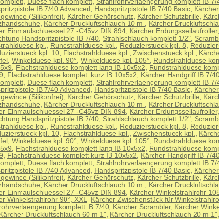
komplett
,
Duese flach komplett
,
Strahlrohrverlaengerung komplett IB 7/
pritzpistole IB 7/40 Advanced
,
Handspritzpistole IB 7/40 Basic
,
Kärcher 
ewinde (Silikonfrei)
,
Kärcher Gehörschutz
,
Kärcher Schutzbrille
,
Kärc
zhandschuhe
,
Kärcher Druckluftschlauch 10 m
,
Kärcher Druckluftschl
er Einmaulschluessel 27 -C45vz DIN 894
,
Kärcher Erdungsseilaufroller
,
chtung Handspritzpistole IB 7/40
,
Strahlschlauch komplett 1/2"
,
Scrambl
trahlduese kpl.
,
Rundstrahlduese kpl.
,
Reduzierstueck kpl. 8
,
Reduziers
uzierstueck kpl. 10
,
Flachstrahlduese kpl.
,
Zwischenstueck kpl.
,
Kärch
fel
,
Winkelduese kpl. 90°
,
Winkelduese kpl. 105°
,
Rundstrahlduese kom
x5x9
,
Flachstrahlduese komplett lang IB 10x5x2
,
Rundstrahlduese kompl
9
,
Flachstrahlduese komplett kurz IB 10x5x2
,
Kärcher Handgriff IB 7/4
komplett
,
Duese flach komplett
,
Strahlrohrverlaengerung komplett IB 7/
pritzpistole IB 7/40 Advanced
,
Handspritzpistole IB 7/40 Basic
,
Kärcher 
ewinde (Silikonfrei)
,
Kärcher Gehörschutz
,
Kärcher Schutzbrille
,
Kärc
zhandschuhe
,
Kärcher Druckluftschlauch 10 m
,
Kärcher Druckluftschl
er Einmaulschluessel 27 -C45vz DIN 894
,
Kärcher Erdungsseilaufroller
,
chtung Handspritzpistole IB 7/40
,
Strahlschlauch komplett 1/2"
,
Scrambl
trahlduese kpl.
,
Rundstrahlduese kpl.
,
Reduzierstueck kpl. 8
,
Reduziers
uzierstueck kpl. 10
,
Flachstrahlduese kpl.
,
Zwischenstueck kpl.
,
Kärch
fel
,
Winkelduese kpl. 90°
,
Winkelduese kpl. 105°
,
Rundstrahlduese kom
x5x9
,
Flachstrahlduese komplett lang IB 10x5x2
,
Rundstrahlduese kompl
9
,
Flachstrahlduese komplett kurz IB 10x5x2
,
Kärcher Handgriff IB 7/4
komplett
,
Duese flach komplett
,
Strahlrohrverlaengerung komplett IB 7/
pritzpistole IB 7/40 Advanced
,
Handspritzpistole IB 7/40 Basic
,
Kärcher 
ewinde (Silikonfrei)
,
Kärcher Gehörschutz
,
Kärcher Schutzbrille
,
Kärc
zhandschuhe
,
Kärcher Druckluftschlauch 10 m
,
Kärcher Druckluftschl
er Einmaulschluessel 27 -C45vz DIN 894
,
Kärcher Winkelstrahlrohr 10
er Winkelstrahlrohr 90°, XXL
,
Kärcher Zwischenstück für Winkelstrahlr
lrohrverlaengerung komplett IB 7/40
,
Kärcher Scrambler
,
Kärcher Winke
Kärcher Druckluftschlauch 60 m 1"
,
Kärcher Druckluftschlauch 20 m 1"