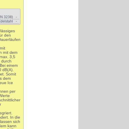
IN 3238)
-
delstahl
-
rlässiges
ür den
 Dauerläufen
mit
an mit dem
max. 3,5
h durch
 Bei einem
0 dB(A).
et. Somit
us dem
neue Ice
önnen per
 Werte
chnittlicher
r
griert.
dert. In die
 lassen sich
udem kann