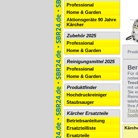
Professional
Home & Garden
Aktionsgeräte 90 Jahre
Kärcher
Zubehör 2025
Professional
Home & Garden
Produ
Reinigungsmittel 2025
Ber
Professional
Für d
Home & Garden
notwe
Troc
Produktfinder
mit u
Sie 
Hochdruckreiniger
Rein
telef
Staubsauger
Ihre 
Trock
Kärcher Ersatzteile
hoell
Betriebsanleitung
Ersatzteilliste
Ersatzteile