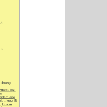
14
13
uchtung
tueck kpl.
er
plett lang
ett kurz IB
0
,
Duese