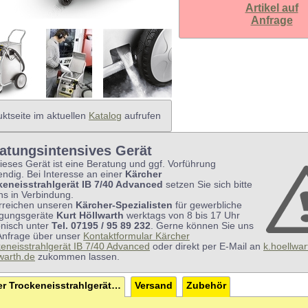
Artikel auf
Anfrage
ktseite im aktuellen
Katalog
aufrufen
atungsintensives Gerät
ieses Gerät ist eine Beratung und ggf. Vorführung
ndig. Bei Interesse an einer
Kärcher
keneisstrahlgerät IB 7/40 Advanced
setzen Sie sich bitte
ns in Verbindung.
erreichen unseren
Kärcher-Spezialisten
für gewerbliche
igungsgeräte
Kurt Höllwarth
werktags von 8 bis 17 Uhr
onisch unter
Tel. 07195 / 95 89 232
. Gerne können Sie uns
Anfrage über unser
Kontaktformular Kärcher
eneisstrahlgerät IB 7/40 Advanced
oder direkt per E-Mail an
k.hoellwa
warth.de
zukommen lassen.
Kärcher Trockeneisstrahlgerät IB 7/40 Advanced
Versand
Zubehör