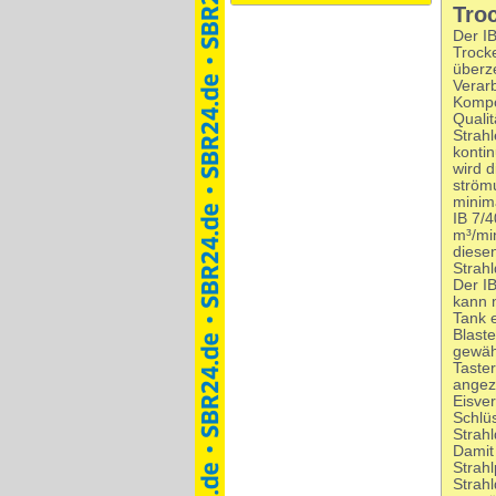
Tro
Der I
Trock
überz
Verar
Kompo
Qualit
Strah
kontin
wird d
strömu
minim
IB 7/
m³/min
diese
Strahl
Der IB
kann 
Tank e
Blast
gewäh
Taster
angeze
Eisve
Schlü
Strahl
Damit 
Strahl
Strah