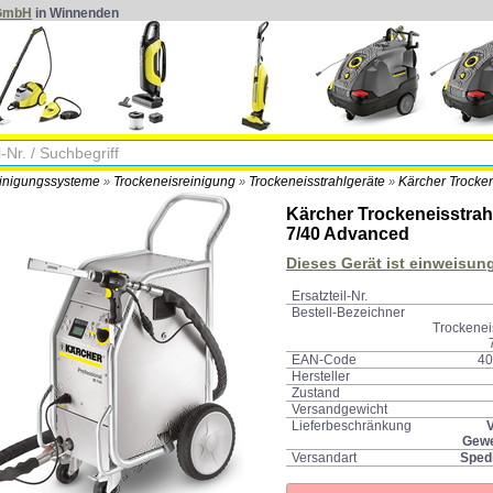
 GmbH
in Winnenden
einigungssysteme
Trockeneisreinigung
Trockeneisstrahlgeräte
Kärcher Trocken
»
»
»
Kärcher Trockeneisstrah
7/40 Advanced
Dieses Gerät ist einweisung
Ersatzteil-Nr.
Bestell-Bezeichner
Trockeneis
EAN-Code
40
Hersteller
Zustand
Versandgewicht
Lieferbeschränkung
V
Gewe
Versandart
Sped