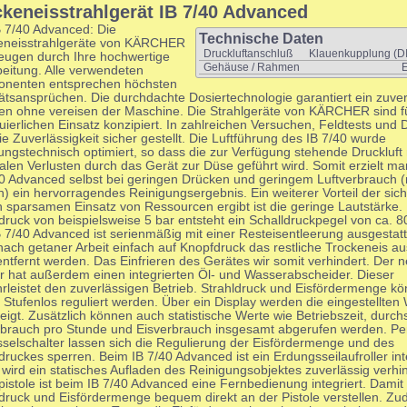
ckeneisstrahlgerät IB 7/40 Advanced
B 7/40 Advanced: Die
Technische Daten
eneisstrahlgeräte von KÄRCHER
Druckluftanschluß
Klauenkupplung (D
eugen durch Ihre hochwertige
Gehäuse / Rahmen
E
beitung. Alle verwendeten
nenten entsprechen höchsten
ätsansprüchen. Die durchdachte Dosiertechnologie garantiert ein zuve
len ohne vereisen der Maschine. Die Strahlgeräte von KÄRCHER sind f
uierlichen Einsatz konzipiert. In zahlreichen Versuchen, Feldtests und
ie Zuverlässigkeit sicher gestellt. Die Luftführung des IB 7/40 wurde
ngstechnisch optimiert, so dass die zur Verfügung stehende Druckluft 
alen Verlusten durch das Gerät zur Düse geführt wird. Somit erzielt m
40 Advanced selbst bei geringen Drücken und geringem Luftverbrauch (
) ein hervorragendes Reinigungsergebnis. Ein weiterer Vorteil der sic
n sparsamen Einsatz von Ressourcen ergibt ist die geringe Lautstärke.
druck von beispielsweise 5 bar entsteht ein Schalldruckpegel von ca. 8
 7/40 Advanced ist serienmäßig mit einer Resteisentleerung ausgestatt
nach getaner Arbeit einfach auf Knopfdruck das restliche Trockeneis a
ntfernt werden. Das Einfrieren des Gerätes wir somit verhindert. Der 
er hat außerdem einen integrierten Öl- und Wasserabscheider. Dieser
rleistet den zuverlässigen Betrieb. Strahldruck und Eisfördermenge k
 Stufenlos reguliert werden. Über ein Display werden die eingestellten
igt. Zusätzlich können auch statistische Werte wie Betriebszeit, durchs
rbrauch pro Stunde und Eisverbrauch insgesamt abgerufen werden. Pe
sselschalter lassen sich die Regulierung der Eisfördermenge und des
druckes sperren. Beim IB 7/40 Advanced ist ein Erdungsseilaufroller inte
wird ein statisches Aufladen des Reinigungsobjektes zuverlässig verhin
pistole ist beim IB 7/40 Advanced eine Fernbedienung integriert. Damit
ldruck und Eisfördermenge bequem direkt an der Pistole verstellen. Z