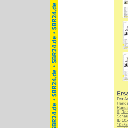
Ersa
Der Ar
Handsp
Runds
6
,
Red
Schau
IB 10
10x5x