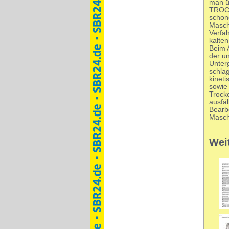
man ü
TROCK
schon
Maschi
Verfa
kalten
Beim A
der u
Unterg
schlag
kinet
sowie 
Trocke
ausfäl
Bearb
Masch
Wei