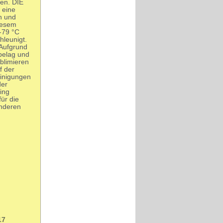
den. DIE
 eine
n und
diesem
-79 °C
hleunigt.
 Aufgrund
belag und
ublimieren
f der
einigungen
der
ing
für die
anderen
17