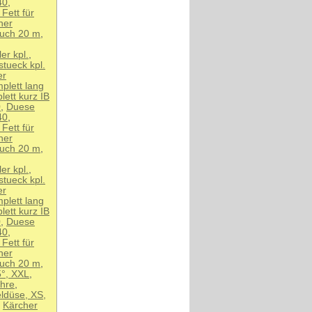
40
,
Fett für
her
auch 20 m
,
er kpl.
,
tueck kpl.
er
plett lang
ett kurz IB
0
,
Duese
40
,
Fett für
her
auch 20 m
,
er kpl.
,
tueck kpl.
er
plett lang
ett kurz IB
0
,
Duese
40
,
Fett für
her
auch 20 m
,
5°, XXL
,
ohre
,
ldüse, XS,
,
Kärcher