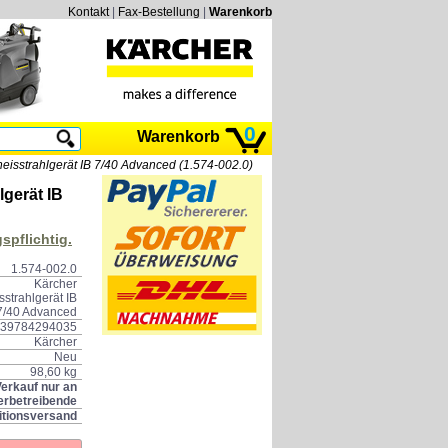
Kontakt
|
Fax-Bestellung
|
Warenkorb
0
Warenkorb
eisstrahlgerät IB 7/40 Advanced (1.574-002.0)
lgerät IB
spflichtig.
1.574-002.0
Kärcher
strahlgerät IB
7/40 Advanced
39784294035
Kärcher
Neu
98,60 kg
erkauf nur an
rbetreibende
itionsversand