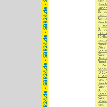
rund 
Hands
Düseng
Schut
Kärch
Beleu
Runds
6
,
Red
Schau
IB 10
10x5x
rund 
Hands
Düseng
Schut
Kärch
Beleu
Runds
6
,
Red
Schau
IB 10
10x5x
rund 
Hands
Düseng
Schut
Kärch
Kärch
Strah
rund
,