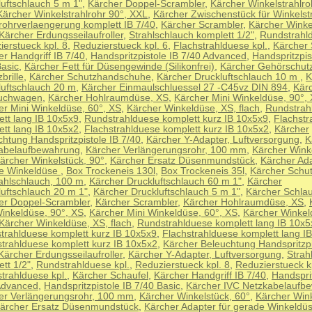
luftschlauch 5 m 1"
,
Kärcher Doppel-Scrambler
,
Kärcher Winkelstrahlro
Kärcher Winkelstrahlrohr 90°, XXL
,
Kärcher Zwischenstück für Winkelst
lrohrverlaengerung komplett IB 7/40
,
Kärcher Scrambler
,
Kärcher Winke
Kärcher Erdungsseilaufroller
,
Strahlschlauch komplett 1/2"
,
Rundstrahld
erstueck kpl. 8
,
Reduzierstueck kpl. 6
,
Flachstrahlduese kpl.
,
Kärcher 
r Handgriff IB 7/40
,
Handspritzpistole IB 7/40 Advanced
,
Handspritzpis
Basic
,
Kärcher Fett für Düsengewinde (Silikonfrei)
,
Kärcher Gehörschut
brille
,
Kärcher Schutzhandschuhe
,
Kärcher Druckluftschlauch 10 m
,
K
luftschlauch 20 m
,
Kärcher Einmaulschluessel 27 -C45vz DIN 894
,
Kär
uchwagen
,
Kärcher Hohlraumdüse, XS
,
Kärcher Mini Winkeldüse, 90°,
er Mini Winkeldüse, 60°, XS
,
Kärcher Winkeldüse, XS, flach
,
Rundstrah
ett lang IB 10x5x9
,
Rundstrahlduese komplett kurz IB 10x5x9
,
Flachstr
ett lang IB 10x5x2
,
Flachstrahlduese komplett kurz IB 10x5x2
,
Kärcher
chtung Handspritzpistole IB 7/40
,
Kärcher Y-Adapter, Luftversorgung
,
K
abelaufbewahrung
,
Kärcher Verlängerungsrohr, 100 mm
,
Kärcher Wink
ärcher Winkelstück, 90°
,
Kärcher Ersatz Düsenmundstück
,
Kärcher Ada
e Winkeldüse
,
Box Trockeneis 130l
,
Box Trockeneis 35l
,
Kärcher Schutz
rahlschlauch, 100 m
,
Kärcher Druckluftschlauch 60 m 1"
,
Kärcher
luftschlauch 20 m 1"
,
Kärcher Druckluftschlauch 5 m 1"
,
Kärcher Schl
er Doppel-Scrambler
,
Kärcher Scrambler
,
Kärcher Hohlraumdüse, XS
,
Winkeldüse, 90°, XS
,
Kärcher Mini Winkeldüse, 60°, XS
,
Kärcher Winkel
Kärcher Winkeldüse, XS, flach
,
Rundstrahlduese komplett lang IB 10x5
trahlduese komplett kurz IB 10x5x9
,
Flachstrahlduese komplett lang I
strahlduese komplett kurz IB 10x5x2
,
Kärcher Beleuchtung Handspritzpi
Kärcher Erdungsseilaufroller
,
Kärcher Y-Adapter, Luftversorgung
,
Strah
tt 1/2"
,
Rundstrahlduese kpl.
,
Reduzierstueck kpl. 8
,
Reduzierstueck k
trahlduese kpl.
,
Kärcher Schaufel
,
Kärcher Handgriff IB 7/40
,
Handsprit
Advanced
,
Handspritzpistole IB 7/40 Basic
,
Kärcher IVC Netzkabelaufb
er Verlängerungsrohr, 100 mm
,
Kärcher Winkelstück, 60°
,
Kärcher Wink
ärcher Ersatz Düsenmundstück
,
Kärcher Adapter für gerade Winkeldü