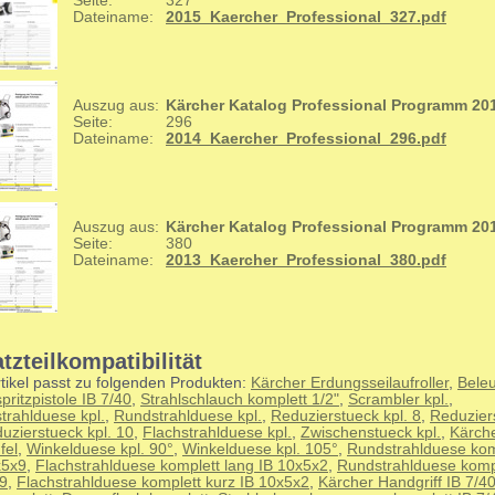
Seite:
327
Dateiname:
2015_Kaercher_Professional_327.pdf
Auszug aus:
Kärcher Katalog Professional Programm 20
Seite:
296
Dateiname:
2014_Kaercher_Professional_296.pdf
Auszug aus:
Kärcher Katalog Professional Programm 20
Seite:
380
Dateiname:
2013_Kaercher_Professional_380.pdf
tzteilkompatibilität
tikel passt zu folgenden Produkten:
Kärcher Erdungsseilaufroller
,
Bele
ritzpistole IB 7/40
,
Strahlschlauch komplett 1/2"
,
Scrambler kpl.
,
trahlduese kpl.
,
Rundstrahlduese kpl.
,
Reduzierstueck kpl. 8
,
Reduziers
uzierstueck kpl. 10
,
Flachstrahlduese kpl.
,
Zwischenstueck kpl.
,
Kärch
fel
,
Winkelduese kpl. 90°
,
Winkelduese kpl. 105°
,
Rundstrahlduese kom
x5x9
,
Flachstrahlduese komplett lang IB 10x5x2
,
Rundstrahlduese kompl
9
,
Flachstrahlduese komplett kurz IB 10x5x2
,
Kärcher Handgriff IB 7/4