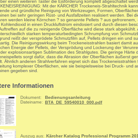
ber einen weiteren Taster die Eisförderung komplett abgeschaltet wer
ENEISREINIGUNG: Mit der KÄRCHER Trockeneis-Strahltechnik kann
ende und gründliche Reinigung von Werkzeugen, Formen, Oberfläche
nen bei sehr geringen Rüst- und Ausfallzeiten realisiert werden. Bei 
hren werden kleine Körnchen ? so genannte Pellets ? aus gefrorenem, 
 Kohlendioxid in einen Druckluftstrom eindosiert und durch diesen besc
uftreffen auf die zu reinigende Oberfläche wird diese stark abgekühlt.
nterschiedlich starken temperaturbedingten Schrumpfung von Schmutz
rund reißt der versprödete Schmutzfilm auf, Pellets dringen ein und s
artig. Die Reinigungswirkung beim Trockeneisstrahlen basiert damit au
ischen Energie der Pellets, der Versprödung und Lockerung der Verunr
der explosionsartigen Sublimation des Strahlgutes. Die geringe Härte 
neispellets sorgt dafür, dass die Abrasion der Oberflächen äußerst ger
lt. Ähnlich anderen Strahlverfahren eignet sich das Trockeneisstrahlen 
eitung komplexer Oberflächen, wie sie beispielsweise bei Druck- und 
inen gegeben sind.
tere Informationen
Dokument:
Bedienungsanleitung
Dateiname:
BTA_DE_59540010_000.pdf
Auszug aus:
Kärcher Katalog Professional Programm 20