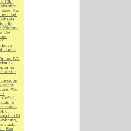
hr 105°,
rahlrohre
,
ldüse, XS,
uese kpl.
,
Schaufel
,
tole IB
z
,
Kärcher
ärcher
cher
 XS
,
lduese
ahlduese
ärcher IVC
elstück,
pter für
folie für
auchwagen
,
Kärcher
düse, XS,
x9
,
B 10x5x2
,
stole IB
lschlauch
pl. 6
,
zpistole IB
ewahrung
,
elstück,
se
,
Box