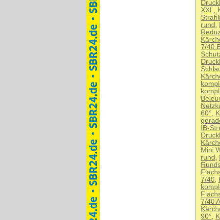
Druck
XXL
,
Strah
rund
,
Reduzi
Kärche
7/40 
Schutz
Druck
Schla
Kärch
kompl
kompl
Beleu
Netzk
60°
,
K
gerad
IB-St
Druck
Kärch
Mini 
rund
,
Runds
Flach
7/40
,
komple
Flachs
7/40 
Kärch
90°
,
K