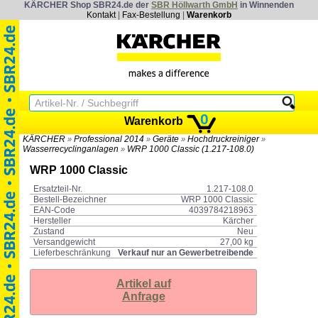
KÄRCHER Shop SBR24.de der
SBR Höllwarth GmbH
in Winnenden
Kontakt
|
Fax-Bestellung
|
Warenkorb
0
Warenkorb
KÄRCHER
Professional 2014
Geräte
Hochdruckreiniger
»
»
»
»
Wasserrecyclinganlagen
WRP 1000 Classic (1.217-108.0)
»
WRP 1000 Classic
Ersatzteil-Nr.
1.217-108.0
Bestell-Bezeichner
WRP 1000 Classic
EAN-Code
4039784218963
Hersteller
Kärcher
Zustand
Neu
Versandgewicht
27,00 kg
Lieferbeschränkung
Verkauf nur an Gewerbetreibende
Artikel auf
Anfrage