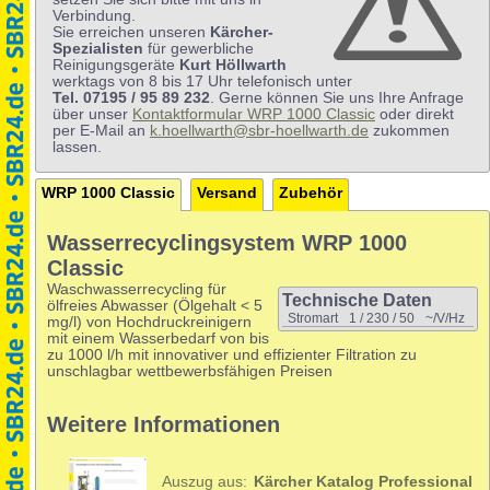
Verbindung.
Sie erreichen unseren
Kärcher-
Spezialisten
für gewerbliche
Reinigungsgeräte
Kurt Höllwarth
werktags von 8 bis 17 Uhr telefonisch unter
Tel. 07195 / 95 89 232
. Gerne können Sie uns Ihre Anfrage
über unser
Kontaktformular WRP 1000 Classic
oder direkt
per E-Mail an
k.hoellwarth@sbr-hoellwarth.de
zukommen
lassen.
WRP 1000 Classic
Versand
Zubehör
Wasserrecyclingsystem WRP 1000
Classic
Waschwasserrecycling für
Technische Daten
ölfreies Abwasser (Ölgehalt < 5
Stromart
1 / 230 / 50
~/V/Hz
mg/l) von Hochdruckreinigern
mit einem Wasserbedarf von bis
zu 1000 l/h mit innovativer und effizienter Filtration zu
unschlagbar wettbewerbsfähigen Preisen
Weitere Informationen
Auszug aus:
Kärcher Katalog Professional