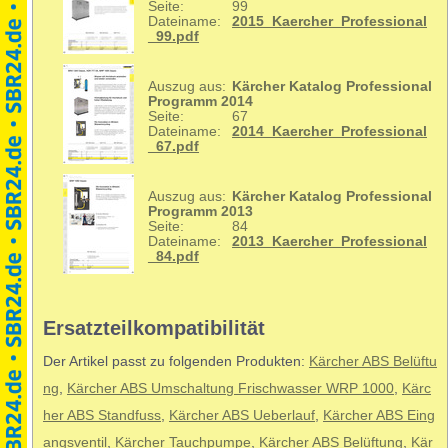
Seite:
99
Dateiname:
2015_Kaercher_Professional
_99.pdf
Auszug aus:
Kärcher Katalog Professional
Programm 2014
Seite:
67
Dateiname:
2014_Kaercher_Professional
_67.pdf
Auszug aus:
Kärcher Katalog Professional
Programm 2013
Seite:
84
Dateiname:
2013_Kaercher_Professional
_84.pdf
Ersatzteilkompatibilität
Der Artikel passt zu folgenden Produkten:
Kärcher ABS Belüftu
ng
,
Kärcher ABS Umschaltung Frischwasser WRP 1000
,
Kärc
her ABS Standfuss
,
Kärcher ABS Ueberlauf
,
Kärcher ABS Eing
angsventil
,
Kärcher Tauchpumpe
,
Kärcher ABS Belüftung
,
Kär