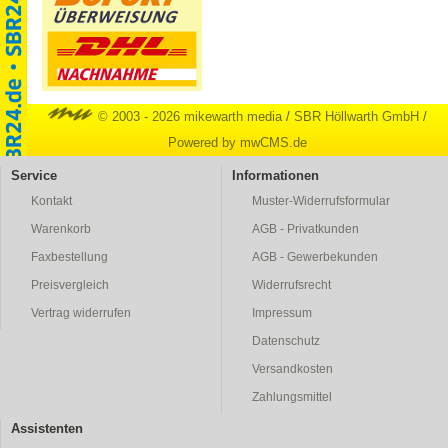
© 2003 - 2026 mikewarth media
/
SBR Höllwarth GmbH
/
Powered by mwCMS.de
Service
Informationen
Kontakt
Muster-Widerrufsformular
Warenkorb
AGB - Privatkunden
Faxbestellung
AGB - Gewerbekunden
Preisvergleich
Widerrufsrecht
Vertrag widerrufen
Impressum
Datenschutz
Versandkosten
Zahlungsmittel
Assistenten