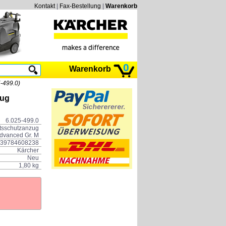
Kontakt
|
Fax-Bestellung
|
Warenkorb
0
Warenkorb
-499.0)
zug
6.025-499.0
tsschutzanzug
dvanced Gr. M
39784608238
Kärcher
Neu
1,80 kg