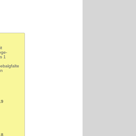
it
ege-
s 1
ebalgfalte
ln
19
18