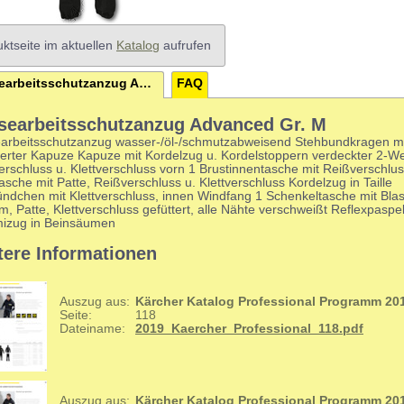
ktseite im aktuellen
Katalog
aufrufen
Naessearbeitsschutzanzug Advanced Gr. M
FAQ
searbeitsschutzanzug Advanced Gr. M
arbeitsschutzanzug wasser-/öl-/schmutzabweisend Stehbundkragen m
rierter Kapuze Kapuze mit Kordelzug u. Kordelstoppern verdeckter 2-W
rschluss u. Klettverschluss vorn 1 Brustinnentasche mit Reißverschlus
asche mit Patte, Reißverschluss u. Klettverschluss Kordelzug in Taille
ndchen mit Klettverschluss, innen Windfang 1 Schenkeltasche mit Blas
, Patte, Klettverschluss gefüttert, alle Nähte verschweißt Reflexpaspe
zug in Beinsäumen
tere Informationen
Auszug aus:
Kärcher Katalog Professional Programm 20
Seite:
118
Dateiname:
2019_Kaercher_Professional_118.pdf
Auszug aus:
Kärcher Katalog Professional Programm 20