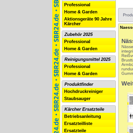
Professional
Home & Garden
Produ
Aktionsgeräte 90 Jahre
Kärcher
Zubehör 2025
Näs
Professional
Nässe
Home & Garden
integ
Reißve
Reinigungsmittel 2025
Brustt
Armbü
Professional
rundum
Home & Garden
Gummi
Wei
Produktfinder
Hochdruckreiniger
Staubsauger
Kärcher Ersatzteile
Betriebsanleitung
Ersatzteilliste
Ersatzteile