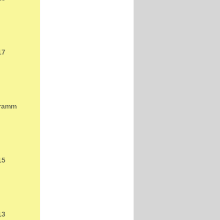
17
gramm
15
13