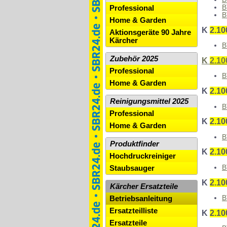
B
Professional
B
Home & Garden
K
2.10
Aktionsgeräte 90 Jahre
Kärcher
B
Zubehör 2025
K
2.10
Professional
B
Home & Garden
K
2.10
Reinigungsmittel 2025
B
Professional
K
2.10
Home & Garden
B
Produktfinder
K
2.10
Hochdruckreiniger
B
Staubsauger
K
2.10
Kärcher Ersatzteile
B
Betriebsanleitung
Ersatzteilliste
K
2.10
Ersatzteile