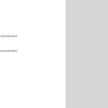
hversionen)
hversionen)