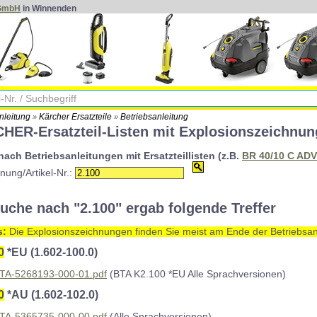
 GmbH
in Winnenden
nleitung
Kärcher Ersatzteile
Betriebsanleitung
»
»
HER-Ersatzteil-Listen mit Explosionszeichnun
ach Betriebsanleitungen mit Ersatzteillisten (z.B.
BR 40/10 C ADV
nung/Artikel-Nr.:
uche nach "2.100" ergab folgende Treffer
s:
Die Explosionszeichnungen finden Sie meist am Ende der Betriebsan
0
*EU (1.602-100.0)
TA-5268193-000-01.pdf
(BTA K2.100 *EU Alle Sprachversionen)
0
*AU (1.602-102.0)
TA-5365735-000-00.pdf
(Alle Sprachversionen)