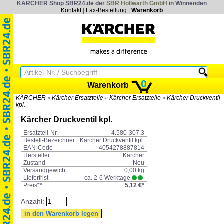
KÄRCHER Shop SBR24.de der
SBR Höllwarth GmbH
in Winnenden
Kontakt
|
Fax-Bestellung
|
Warenkorb
0
Warenkorb
KÄRCHER
Kärcher Ersatzteile
Kärcher Ersatzteile
Kärcher Druckventil
»
»
»
kpl.
Kärcher Druckventil kpl.
Ersatzteil-Nr.
4.580-307.3
Bestell-Bezeichner
Kärcher Druckventil kpl.
EAN-Code
4054278887814
Hersteller
Kärcher
Zustand
Neu
Versandgewicht
0,00 kg
Lieferfrist
ca. 2-6 Werktage
Preis**
5,12 €*
Anzahl: