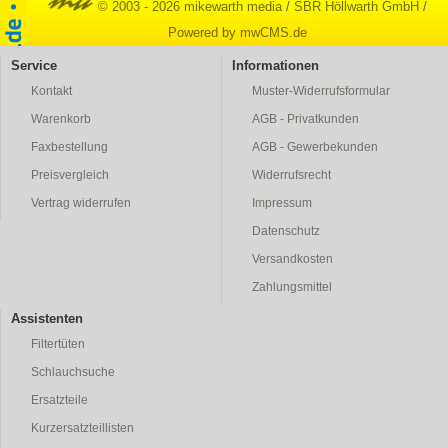
© 2003 - 2026 mikewarth media
/
SBR Höllwarth GmbH
/
Powered by mwCMS.de
Service
Informationen
Kontakt
Muster-Widerrufsformular
Warenkorb
AGB - Privatkunden
Faxbestellung
AGB - Gewerbekunden
Preisvergleich
Widerrufsrecht
Vertrag widerrufen
Impressum
Datenschutz
Versandkosten
Zahlungsmittel
Assistenten
Filtertüten
Schlauchsuche
Ersatzteile
Kurzersatzteillisten