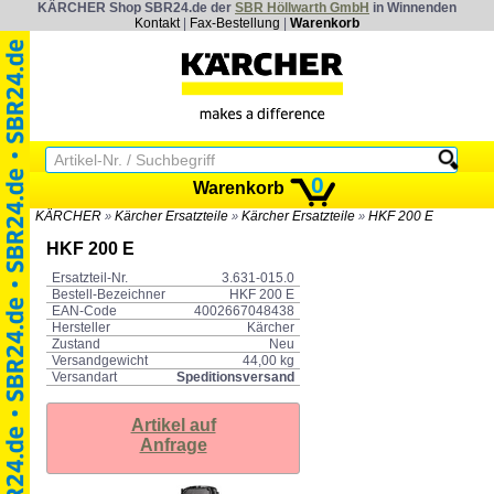
KÄRCHER Shop SBR24.de der
SBR Höllwarth GmbH
in Winnenden
Kontakt
|
Fax-Bestellung
|
Warenkorb
0
Warenkorb
KÄRCHER
Kärcher Ersatzteile
Kärcher Ersatzteile
HKF 200 E
»
»
»
HKF 200 E
Ersatzteil-Nr.
3.631-015.0
Bestell-Bezeichner
HKF 200 E
EAN-Code
4002667048438
Hersteller
Kärcher
Zustand
Neu
Versandgewicht
44,00 kg
Versandart
Speditionsversand
Artikel auf
Anfrage