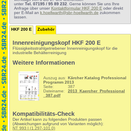
unter
Tel. 07195 / 95 89 232
. Gerne können Sie uns Ihre
Anfrage über unser
Kontaktformular HKF 200 E
oder direkt
per E-Mail an
k.hoellwarth@sbr-hoellwarth.de
zukommen
lassen.
HKF 200 E
Zubehör
Innenreinigungskopf HKF 200 E
Flüssigkeitsstrahlgetriebener Innenreinigungskopf für die
industrielle Behälterreinigung
Weitere Informationen
Auszug aus:
Kärcher Katalog Professional
Programm 2013
Seite:
387
Dateiname:
2013_Kaercher_Professional
_387.pdf
Kompatibilitäts-Check
Der Artikel kann zu folgenden Produkten passen
(Abweichungen aufgrund von Varianten möglich):
NT 993 I (1.297-101.0)