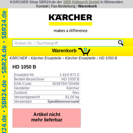
KÄRCHER Shop SBR24.de der
SBR Höllwarth GmbH
in Winnenden
Kontakt
|
Fax-Bestellung
|
Warenkorb
0
Warenkorb
KÄRCHER
Kärcher Ersatzteile
Kärcher Ersatzteile
HD 1050 B
»
»
»
HD 1050 B
Ersatzteil-Nr.
1.810-972.0
Bestell-Bezeichner
HD 1050 B
EAN-Code
4039784730489
Hersteller
Kärcher
Zustand
Neu
Versandgewicht
81,00 kg
Versandart
Speditionsversand
Artikel nicht
mehr lieferbar