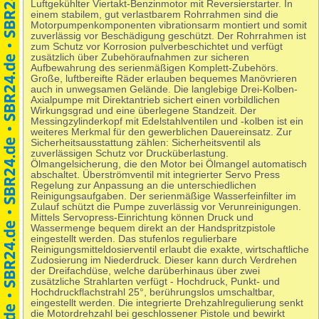
Luftgekühlter Viertakt-Benzinmotor mit Reversierstarter. In
einem stabilem, gut verlastbarem Rohrrahmen sind die
Motorpumpenkomponenten vibrationsarm montiert und somit
zuverlässig vor Beschädigung geschützt. Der Rohrrahmen ist
zum Schutz vor Korrosion pulverbeschichtet und verfügt
zusätzlich über Zubehöraufnahmen zur sicheren
Aufbewahrung des serienmäßigen Komplett-Zubehörs.
Große, luftbereifte Räder erlauben bequemes Manövrieren
auch in unwegsamen Gelände. Die langlebige Drei-Kolben-
Axialpumpe mit Direktantrieb sichert einen vorbildlichen
Wirkungsgrad und eine überlegene Standzeit. Der
Messingzylinderkopf mit Edelstahlventilen und -kolben ist ein
weiteres Merkmal für den gewerblichen Dauereinsatz. Zur
Sicherheitsausstattung zählen: Sicherheitsventil als
zuverlässigen Schutz vor Drucküberlastung.
Ölmangelsicherung, die den Motor bei Ölmangel automatisch
abschaltet. Überströmventil mit integrierter Servo Press
Regelung zur Anpassung an die unterschiedlichen
Reinigungsaufgaben. Der serienmäßige Wasserfeinfilter im
Zulauf schützt die Pumpe zuverlässig vor Verunreinigungen.
Mittels Servopress-Einrichtung können Druck und
Wassermenge bequem direkt an der Handspritzpistole
eingestellt werden. Das stufenlos regulierbare
Reinigungsmitteldosierventil erlaubt die exakte, wirtschaftliche
Zudosierung im Niederdruck. Dieser kann durch Verdrehen
der Dreifachdüse, welche darüberhinaus über zwei
zusätzliche Strahlarten verfügt - Hochdruck, Punkt- und
Hochdruckflachstrahl 25°, berührungslos umschaltbar,
eingestellt werden. Die integrierte Drehzahlregulierung senkt
die Motordrehzahl bei geschlossener Pistole und bewirkt