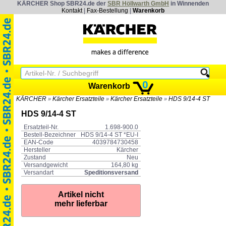
KÄRCHER Shop SBR24.de der
SBR Höllwarth GmbH
in Winnenden
Kontakt
|
Fax-Bestellung
|
Warenkorb
0
Warenkorb
KÄRCHER
Kärcher Ersatzteile
Kärcher Ersatzteile
HDS 9/14-4 ST
»
»
»
HDS 9/14-4 ST
Ersatzteil-Nr.
1.698-900.0
Bestell-Bezeichner
HDS 9/14-4 ST *EU-I
EAN-Code
4039784730458
Hersteller
Kärcher
Zustand
Neu
Versandgewicht
164,80 kg
Versandart
Speditionsversand
Artikel nicht
mehr lieferbar