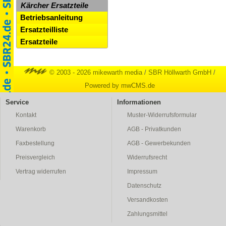
Kärcher Ersatzteile
Betriebsanleitung
Ersatzteilliste
Ersatzteile
© 2003 - 2026 mikewarth media
/
SBR Höllwarth GmbH
/
Powered by mwCMS.de
Service
Informationen
Kontakt
Muster-Widerrufsformular
Warenkorb
AGB - Privatkunden
Faxbestellung
AGB - Gewerbekunden
Preisvergleich
Widerrufsrecht
Vertrag widerrufen
Impressum
Datenschutz
Versandkosten
Zahlungsmittel