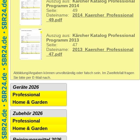
Auszug aus:
Kärcher Katalog Professional
Programm 2014
Seite:
49
Dateiname:
2014_Kaercher_Professional
_49.pdf
Auszug aus:
Kärcher Katalog Professional
Programm 2013
Seite:
47
Dateiname:
2013_Kaercher_Professional
_47.pdf
Abbildung/Angaben können unvollständig oder falsch sein. Im Zweifelsfall fragen
Sie bitte per E-Mail nach.
Geräte 2026
Professional
Home & Garden
Zubehör 2026
Professional
Home & Garden
Reinigungsmittel 2026