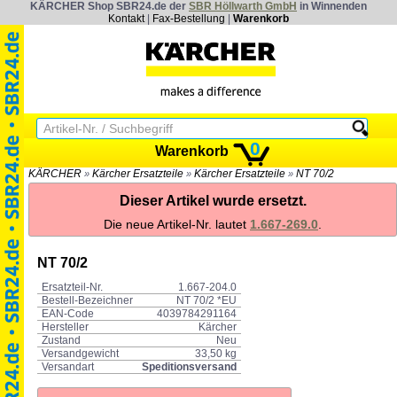
KÄRCHER Shop SBR24.de der
SBR Höllwarth GmbH
in Winnenden
Kontakt
|
Fax-Bestellung
|
Warenkorb
0
Warenkorb
KÄRCHER
Kärcher Ersatzteile
Kärcher Ersatzteile
NT 70/2
»
»
»
Dieser Artikel wurde ersetzt.
Die neue Artikel-Nr. lautet
1.667-269.0
.
NT 70/2
Ersatzteil-Nr.
1.667-204.0
Bestell-Bezeichner
NT 70/2 *EU
EAN-Code
4039784291164
Hersteller
Kärcher
Zustand
Neu
Versandgewicht
33,50 kg
Versandart
Speditionsversand