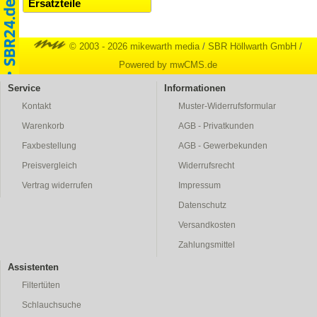
Ersatzteile
© 2003 - 2026 mikewarth media
/
SBR Höllwarth GmbH
/
Powered by mwCMS.de
Service
Informationen
Kontakt
Muster-Widerrufsformular
Warenkorb
AGB - Privatkunden
Faxbestellung
AGB - Gewerbekunden
Preisvergleich
Widerrufsrecht
Vertrag widerrufen
Impressum
Datenschutz
Versandkosten
Zahlungsmittel
Assistenten
Filtertüten
Schlauchsuche