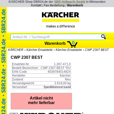
KÄRCHER Shop SBR24.de der
SBR Höllwarth GmbH
in Winnenden
Kontakt
|
Fax-Bestellung
|
Warenkorb
0
Warenkorb
KÄRCHER
Kärcher Ersatzteile
Kärcher Ersatzteile
CWP 2307 BEST
»
»
»
CWP 2307 BEST
Ersatzteil-Nr.
1.267-471.0
Bestell-Bezeichner
CWP 2307 BEST *EU
EAN-Code
4039784014824
Hersteller
Kärcher
Zustand
Neu
Versandgewicht
2.619,00 kg
Versandart
Speditionsversand
Artikel nicht
mehr lieferbar