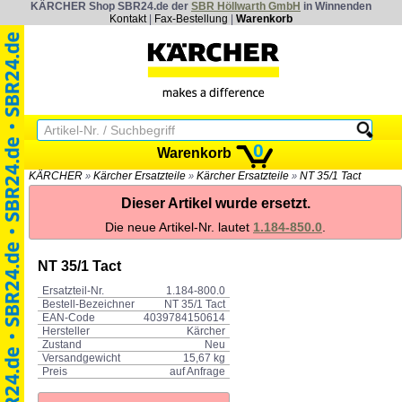
KÄRCHER Shop SBR24.de der
SBR Höllwarth GmbH
in Winnenden
Kontakt
|
Fax-Bestellung
|
Warenkorb
0
Warenkorb
KÄRCHER
Kärcher Ersatzteile
Kärcher Ersatzteile
NT 35/1 Tact
»
»
»
Dieser Artikel wurde ersetzt.
Die neue Artikel-Nr. lautet
1.184-850.0
.
NT 35/1 Tact
Ersatzteil-Nr.
1.184-800.0
Bestell-Bezeichner
NT 35/1 Tact
EAN-Code
4039784150614
Hersteller
Kärcher
Zustand
Neu
Versandgewicht
15,67 kg
Preis
auf Anfrage