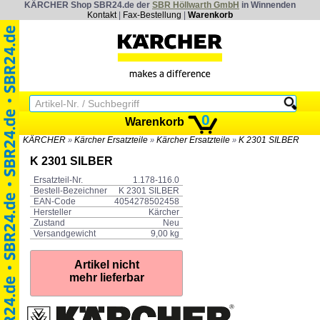
KÄRCHER Shop SBR24.de der
SBR Höllwarth GmbH
in Winnenden
Kontakt
|
Fax-Bestellung
|
Warenkorb
0
Warenkorb
KÄRCHER
Kärcher Ersatzteile
Kärcher Ersatzteile
K 2301 SILBER
»
»
»
K 2301 SILBER
Ersatzteil-Nr.
1.178-116.0
Bestell-Bezeichner
K 2301 SILBER
EAN-Code
4054278502458
Hersteller
Kärcher
Zustand
Neu
Versandgewicht
9,00 kg
Artikel nicht
mehr lieferbar