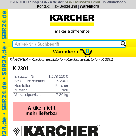
KÄRCHER Shop SBR24.de der
SBR Höllwarth GmbH
in Winnenden
Kontakt
|
Fax-Bestellung
|
Warenkorb
0
Warenkorb
KÄRCHER
Kärcher Ersatzteile
Kärcher Ersatzteile
K 2301
»
»
»
K 2301
Ersatzteil-Nr.
1.178-110.0
Bestell-Bezeichner
K 2301
Hersteller
Kärcher
Zustand
Neu
Versandgewicht
7,20 kg
Artikel nicht
mehr lieferbar