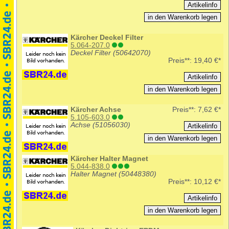
Kärcher Deckel Filter
5.064-207.0
Deckel Filter (50642070)
Preis**:
19,40 €*
Kärcher Achse
Preis**:
7,62 €*
5.105-603.0
Achse (51056030)
Kärcher Halter Magnet
5.044-838.0
Halter Magnet (50448380)
Preis**:
10,12 €*