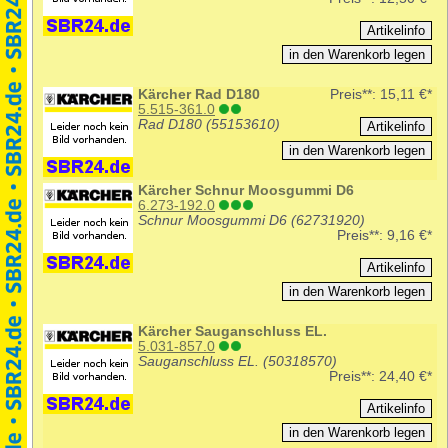
Kärcher Rad D180
Preis**:
15,11 €*
5.515-361.0
Rad D180 (55153610)
Kärcher Schnur Moosgummi D6
6.273-192.0
Schnur Moosgummi D6 (62731920)
Preis**:
9,16 €*
Kärcher Sauganschluss EL.
5.031-857.0
Sauganschluss EL. (50318570)
Preis**:
24,40 €*