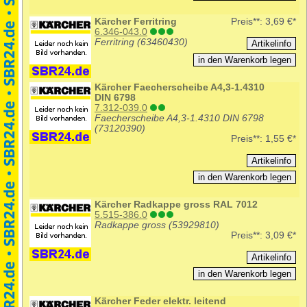
Kärcher Ferritring
Preis**:
3,69 €*
6.346-043.0
Ferritring (63460430)
Kärcher Faecherscheibe A4,3-1.4310
DIN 6798
7.312-039.0
Faecherscheibe A4,3-1.4310 DIN 6798
(73120390)
Preis**:
1,55 €*
Kärcher Radkappe gross RAL 7012
5.515-386.0
Radkappe gross (53929810)
Preis**:
3,09 €*
Kärcher Feder elektr. leitend