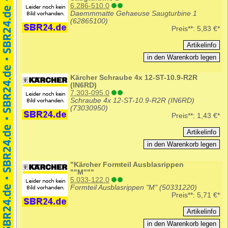
6.286-510.0
Daemmmatte Gehaeuse Saugturbine 1
(62865100)
Preis**:
5,83 €*
Kärcher Schraube 4x 12-ST-10.9-R2R
(IN6RD)
7.303-095.0
Schraube 4x 12-ST-10.9-R2R (IN6RD)
(73030950)
Preis**:
1,43 €*
"Kärcher Formteil Ausblasrippen
""M"""
5.033-122.0
Formteil Ausblasrippen "M" (50331220)
Preis**:
5,71 €*