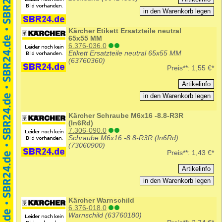
Kärcher Etikett Ersatzteile neutral
65x55 MM
6.376-036.0
Etikett Ersatzteile neutral 65x55 MM
(63760360)
Preis**:
1,55 €*
Kärcher Schraube M6x16 -8.8-R3R
(In6Rd)
7.306-090.0
Schraube M6x16 -8.8-R3R (In6Rd)
(73060900)
Preis**:
1,43 €*
Kärcher Warnschild
6.376-018.0
Warnschild (63760180)