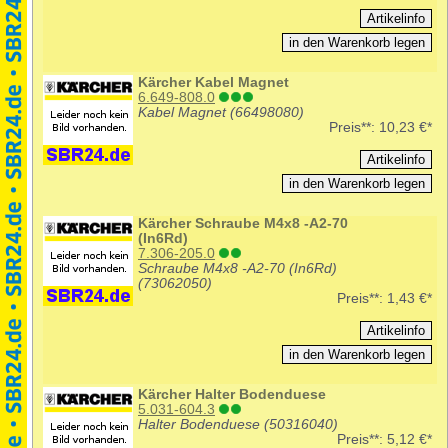
Kärcher Kabel Magnet
6.649-808.0
Kabel Magnet (66498080)
Preis**:
10,23 €*
Kärcher Schraube M4x8 -A2-70
(In6Rd)
7.306-205.0
Schraube M4x8 -A2-70 (In6Rd)
(73062050)
Preis**:
1,43 €*
Kärcher Halter Bodenduese
5.031-604.3
Halter Bodenduese (50316040)
Preis**:
5,12 €*