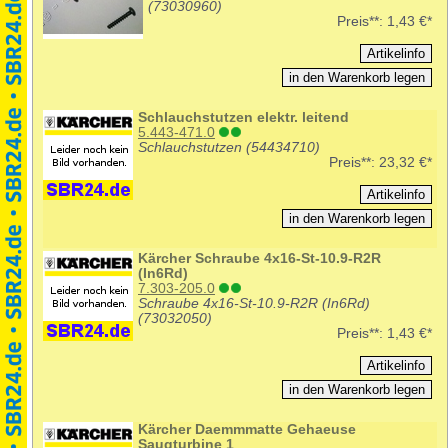
(73030960)
Preis**:
1,43 €*
Schlauchstutzen elektr. leitend
5.443-471.0
Schlauchstutzen (54434710)
Preis**:
23,32 €*
Kärcher Schraube 4x16-St-10.9-R2R
(In6Rd)
7.303-205.0
Schraube 4x16-St-10.9-R2R (In6Rd)
(73032050)
Preis**:
1,43 €*
Kärcher Daemmmatte Gehaeuse
Saugturbine 1