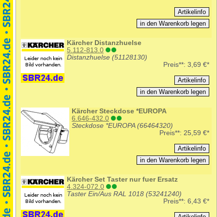
Kärcher Distanzhuelse
5.112-813.0
Distanzhuelse (51128130)
Preis**:
3,69 €*
Kärcher Steckdose *EUROPA
6.646-432.0
Steckdose *EUROPA (66464320)
Preis**:
25,59 €*
Kärcher Set Taster nur fuer Ersatz
4.324-072.0
Taster Ein/Aus RAL 1018 (53241240)
Preis**:
6,43 €*