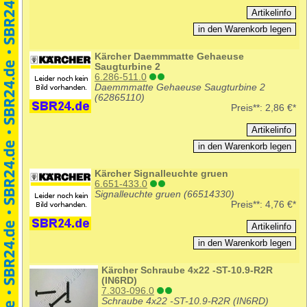
Kärcher Daemmmatte Gehaeuse
Saugturbine 2
6.286-511.0
Daemmmatte Gehaeuse Saugturbine 2
(62865110)
Preis**:
2,86 €*
Kärcher Signalleuchte gruen
6.651-433.0
Signalleuchte gruen (66514330)
Preis**:
4,76 €*
Kärcher Schraube 4x22 -ST-10.9-R2R
(IN6RD)
7.303-096.0
Schraube 4x22 -ST-10.9-R2R (IN6RD)