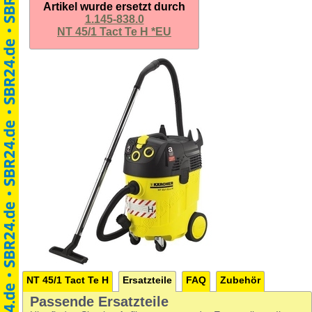
Artikel wurde ersetzt durch
1.145-838.0
NT 45/1 Tact Te H *EU
NT 45/1 Tact Te H
Ersatzteile
FAQ
Zubehör
Passende Ersatzteile