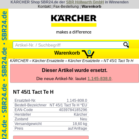
KÄRCHER Shop SBR24.de der
SBR Höllwarth GmbH
in Winnenden
Kontakt
|
Fax-Bestellung
|
Warenkorb
0
Warenkorb
KÄRCHER
Kärcher Ersatzteile
Kärcher Ersatzteile
NT 45/1 Tact Te H
»
»
»
Dieser Artikel wurde ersetzt.
Die neue Artikel-Nr. lautet
1.145-838.0
.
NT 45/1 Tact Te H
Ersatzteil-Nr.
1.145-808.0
Bestell-Bezeichner
NT 45/1 Tact Te H *EU
EAN-Code
4039784185296
Hersteller
Kärcher
Zustand
Neu
Versandgewicht
18,60 kg
Preis
auf Anfrage