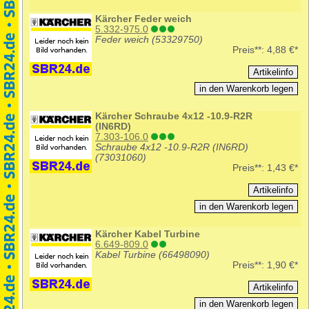
Kärcher Feder weich
5.332-975.0
Feder weich (53329750)
Preis**:
4,88 €*
Kärcher Schraube 4x12 -10.9-R2R
(IN6RD)
7.303-106.0
Schraube 4x12 -10.9-R2R (IN6RD)
(73031060)
Preis**:
1,43 €*
Kärcher Kabel Turbine
6.649-809.0
Kabel Turbine (66498090)
Preis**:
1,90 €*