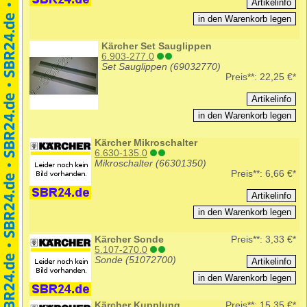
Kärcher Set Sauglippen
6.903-277.0
Set Sauglippen (69032770)
Preis**:
22,25 €*
Kärcher Mikroschalter
6.630-135.0
Mikroschalter (66301350)
Preis**:
6,66 €*
Kärcher Sonde
Preis**:
3,33 €*
5.107-270.0
Sonde (51072700)
Kärcher Kupplung
Preis**:
15,35 €*