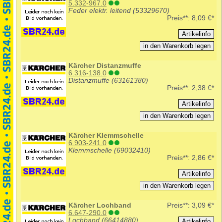
5.332-967.0
Feder elektr. leitend (53329670)
Preis**:
8,09 €*
Kärcher Distanzmuffe
6.316-138.0
Distanzmuffe (63161380)
Preis**:
2,38 €*
Kärcher Klemmschelle
6.903-241.0
Klemmschelle (69032410)
Preis**:
2,86 €*
Kärcher Lochband
Preis**:
3,09 €*
6.647-290.0
Lochband (66414880)