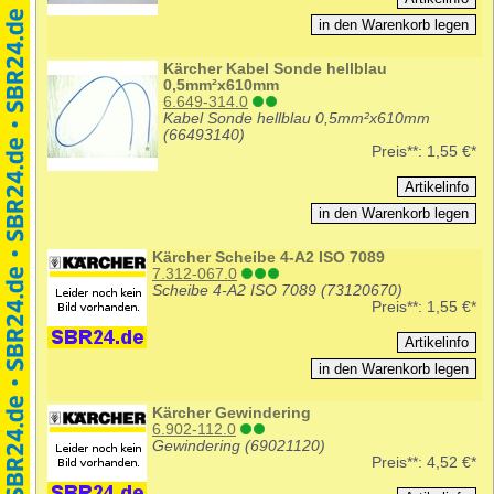
Kärcher Kabel Sonde hellblau
0,5mm²x610mm
6.649-314.0
Kabel Sonde hellblau 0,5mm²x610mm
(66493140)
Preis**:
1,55 €*
Kärcher Scheibe 4-A2 ISO 7089
7.312-067.0
Scheibe 4-A2 ISO 7089 (73120670)
Preis**:
1,55 €*
Kärcher Gewindering
6.902-112.0
Gewindering (69021120)
Preis**:
4,52 €*