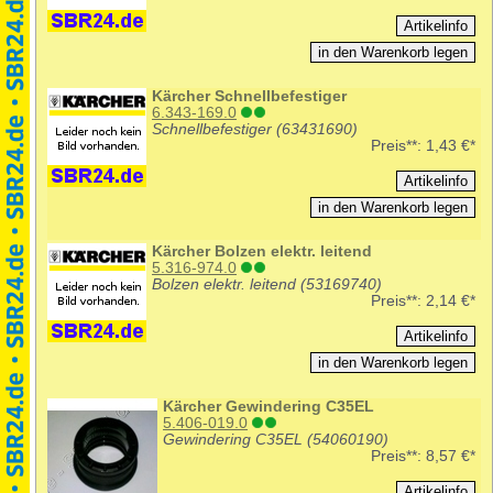
Kärcher Schnellbefestiger
6.343-169.0
Schnellbefestiger (63431690)
Preis**:
1,43 €*
Kärcher Bolzen elektr. leitend
5.316-974.0
Bolzen elektr. leitend (53169740)
Preis**:
2,14 €*
Kärcher Gewindering C35EL
5.406-019.0
Gewindering C35EL (54060190)
Preis**:
8,57 €*