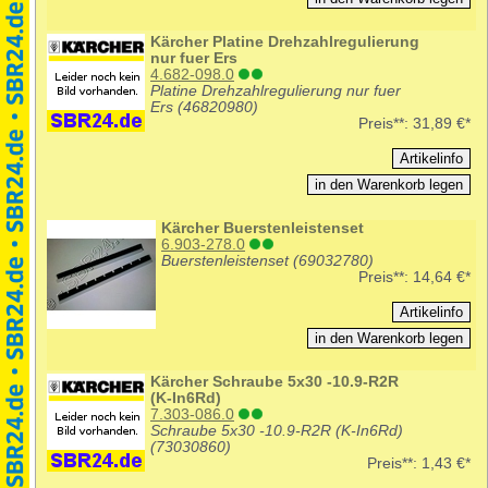
Kärcher Platine Drehzahlregulierung
nur fuer Ers
4.682-098.0
Platine Drehzahlregulierung nur fuer
Ers (46820980)
Preis**:
31,89 €*
Kärcher Buerstenleistenset
6.903-278.0
Buerstenleistenset (69032780)
Preis**:
14,64 €*
Kärcher Schraube 5x30 -10.9-R2R
(K-In6Rd)
7.303-086.0
Schraube 5x30 -10.9-R2R (K-In6Rd)
(73030860)
Preis**:
1,43 €*