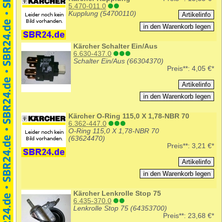
5.470-011.0
Kupplung (54700110)
Kärcher Schalter Ein/Aus
6.630-437.0
Schalter Ein/Aus (66304370)
Preis**:
4,05 €*
Kärcher O-Ring 115,0 X 1,78-NBR 70
6.362-447.0
O-Ring 115,0 X 1,78-NBR 70
(63624470)
Preis**:
3,21 €*
Kärcher Lenkrolle Stop 75
6.435-370.0
Lenkrolle Stop 75 (64353700)
Preis**:
23,68 €*