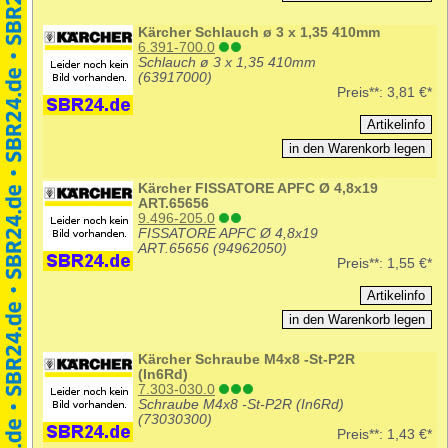
Kärcher Schlauch ø 3 x 1,35 410mm
6.391-700.0
Schlauch ø 3 x 1,35 410mm
(63917000)
Preis**:
3,81 €*
Kärcher FISSATORE APFC Ø 4,8x19
ART.65656
9.496-205.0
FISSATORE APFC Ø 4,8x19
ART.65656 (94962050)
Preis**:
1,55 €*
Kärcher Schraube M4x8 -St-P2R
(In6Rd)
7.303-030.0
Schraube M4x8 -St-P2R (In6Rd)
(73030300)
Preis**:
1,43 €*