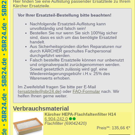
Hier finden Sie eine Auflistung passender Ersatzteile zu Ihrem
Kärcher Ersatzteile.
Vor Ihrer Ersatzteil-Bestellung bitte beachten!
Nachfolgende Ersatzteil-Auflistung kann
unvollständig und falsch sein!
Bestellen Sie nur wenn Sie sich 100%ig sicher
sind, dass es sich um das benötigte Ersatzteil
handelt.
Aus Sicherheitsgründen dürfen Reparaturen nur
durch KÄRCHER geschultes Fachpersonal
durchgeführt werden.
Falsch bestellte Ersatzteile können nur unbenutzt
und originalverpackt zurückgenommen werden.
Soweit gesetztlich zulässig wird ggf. eine
Wiedereinlagerungsgebühr i.H.v. 25% des
Warenwerts erhoben.
Im Zweifelsfall fragen Sie bitte per E-Mail
(
ersatzteile@sbr24.de
) oder
FAQ-Formular
nach. Wir
helfen Ihnen gerne weiter.
Verbrauchsmaterial
Kärcher HEPA-Flachfaltenfilter H14
6.904-242.0
Flachfilter (69042420)
Preis**:
135,66 €*