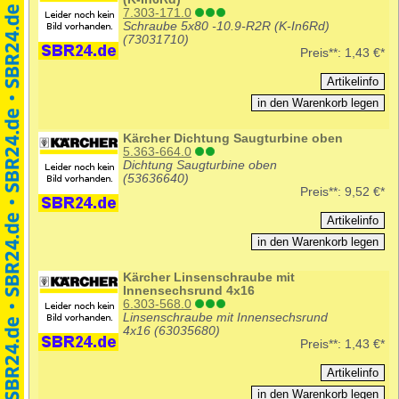
7.303-171.0
Schraube 5x80 -10.9-R2R (K-In6Rd)
(73031710)
Preis**:
1,43 €*
Kärcher Dichtung Saugturbine oben
5.363-664.0
Dichtung Saugturbine oben
(53636640)
Preis**:
9,52 €*
Kärcher Linsenschraube mit
Innensechsrund 4x16
6.303-568.0
Linsenschraube mit Innensechsrund
4x16 (63035680)
Preis**:
1,43 €*