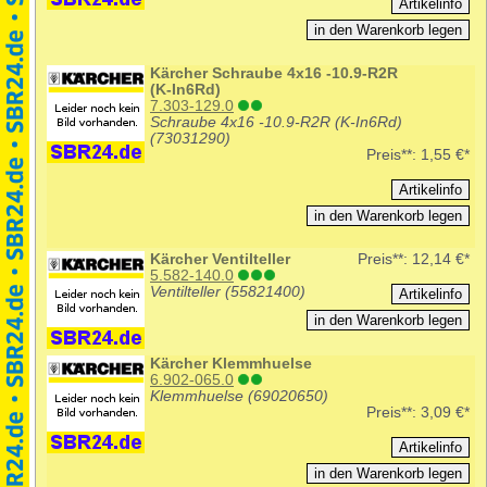
Kärcher Schraube 4x16 -10.9-R2R
(K-In6Rd)
7.303-129.0
Schraube 4x16 -10.9-R2R (K-In6Rd)
(73031290)
Preis**:
1,55 €*
Kärcher Ventilteller
Preis**:
12,14 €*
5.582-140.0
Ventilteller (55821400)
Kärcher Klemmhuelse
6.902-065.0
Klemmhuelse (69020650)
Preis**:
3,09 €*