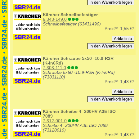
Kärcher Schnellbefestiger
6.343-149.0
Schnellbefestiger (63431490)
Preis**:
1,55 €*
Kärcher Schraube 5x50 -10.9-R2R
(K-In6Rd)
7.303-111.0
Schraube 5x50 -10.9-R2R (K-In6Rd)
(73031110)
Preis**:
1,43 €*
Kärcher Scheibe 4 -200HV-A3E ISO
7089
7.312-001.0
Scheibe 4 -200HV-A3E ISO 7089
(73120010)
Preis**:
1,43 €*