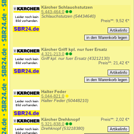
Kärcher Schlauchstutzen
5.443-464.0
Schlauchstutzen (54434640)
Preis**:
9,52 €*
Kärcher Griff kpl. nur fuer Ersatz
4.321-213.0
Griff kpl. nur fuer Ersatz (43212130)
Preis**:
21,42 €*
Halter Feder
5.044-821.0
Halter Feder (50448210)
Kärcher Drehknopf
Preis**:
2,02 €*
5.321-838.0
Drehknopf (53218380)