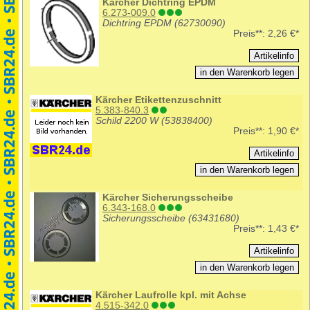
Kärcher Dichtring EPDM
6.273-009.0
Dichtring EPDM (62730090)
Preis**:
2,26 €*
Kärcher Etikettenzuschnitt
5.383-840.3
Schild 2200 W (53838400)
Preis**:
1,90 €*
Kärcher Sicherungsscheibe
6.343-168.0
Sicherungsscheibe (63431680)
Preis**:
1,43 €*
Kärcher Laufrolle kpl. mit Achse
4.515-342.0