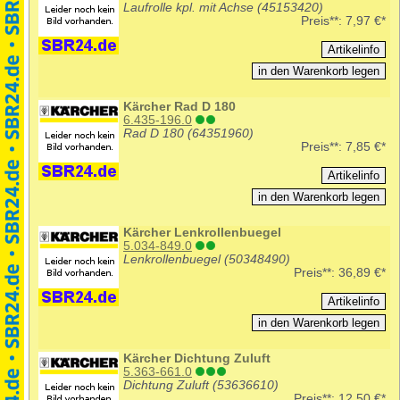
Laufrolle kpl. mit Achse (45153420)
Preis**:
7,97 €*
Kärcher Rad D 180
6.435-196.0
Rad D 180 (64351960)
Preis**:
7,85 €*
Kärcher Lenkrollenbuegel
5.034-849.0
Lenkrollenbuegel (50348490)
Preis**:
36,89 €*
Kärcher Dichtung Zuluft
5.363-661.0
Dichtung Zuluft (53636610)
Preis**:
12,50 €*