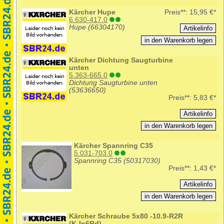
Kärcher Hupe
Preis**:
15,95 €*
6.630-417.0
Hupe (66304170)
Kärcher Dichtung Saugturbine
unten
5.363-665.0
Dichtung Saugturbine unten
(53636650)
Preis**:
5,83 €*
Kärcher Spannring C35
5.031-703.0
Spannring C35 (50317030)
Preis**:
1,43 €*
Kärcher Schraube 5x80 -10.9-R2R
(K-In6Rd)