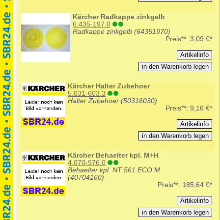
Kärcher Radkappe zinkgelb
6.435-197.0
Radkappe zinkgelb (64351970)
Preis**:
3,09 €*
Kärcher Halter Zubehoer
5.031-603.3
Halter Zubehoer (50316030)
Preis**:
9,16 €*
Kärcher Behaelter kpl. M+H
4.070-976.0
Behaelter kpl. NT 561 ECO M
(40704160)
Preis**:
185,64 €*