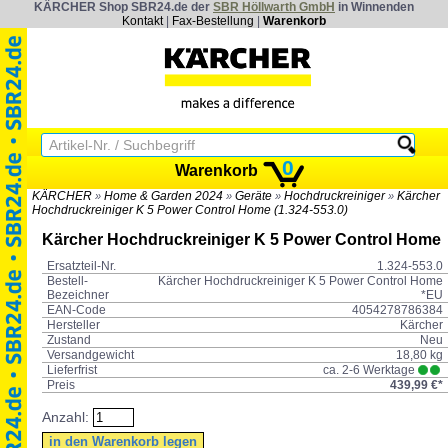
KÄRCHER Shop SBR24.de der
SBR Höllwarth GmbH
in Winnenden
Kontakt
|
Fax-Bestellung
|
Warenkorb
0
Warenkorb
KÄRCHER
Home & Garden 2024
Geräte
Hochdruckreiniger
Kärcher
»
»
»
»
Hochdruckreiniger K 5 Power Control Home (1.324-553.0)
Kärcher Hochdruckreiniger K 5 Power Control Home
Ersatzteil-Nr.
1.324-553.0
Bestell-
Kärcher Hochdruckreiniger K 5 Power Control Home
Bezeichner
*EU
EAN-Code
4054278786384
Hersteller
Kärcher
Zustand
Neu
Versandgewicht
18,80 kg
Lieferfrist
ca. 2-6 Werktage
Preis
439,99 €*
Anzahl: