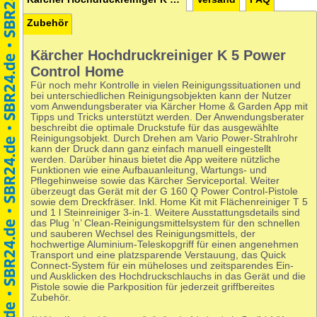
Zubehör
Kärcher Hochdruckreiniger K 5 Power
Control Home
Für noch mehr Kontrolle in vielen Reinigungssituationen und
bei unterschiedlichen Reinigungsobjekten kann der Nutzer
vom Anwendungsberater via Kärcher Home & Garden App mit
Tipps und Tricks unterstützt werden. Der Anwendungsberater
beschreibt die optimale Druckstufe für das ausgewählte
Reinigungsobjekt. Durch Drehen am Vario Power-Strahlrohr
kann der Druck dann ganz einfach manuell eingestellt
werden. Darüber hinaus bietet die App weitere nützliche
Funktionen wie eine Aufbauanleitung, Wartungs- und
Pflegehinweise sowie das Kärcher Serviceportal. Weiter
überzeugt das Gerät mit der G 160 Q Power Control-Pistole
sowie dem Dreckfräser. Inkl. Home Kit mit Flächenreiniger T 5
und 1 l Steinreiniger 3-in-1. Weitere Ausstattungsdetails sind
das Plug ’n’ Clean-Reinigungsmittelsystem für den schnellen
und sauberen Wechsel des Reinigungsmittels, der
hochwertige Aluminium-Teleskopgriff für einen angenehmen
Transport und eine platzsparende Verstauung, das Quick
Connect-System für ein müheloses und zeitsparendes Ein-
und Ausklicken des Hochdruckschlauchs in das Gerät und die
Pistole sowie die Parkposition für jederzeit griffbereites
Zubehör.