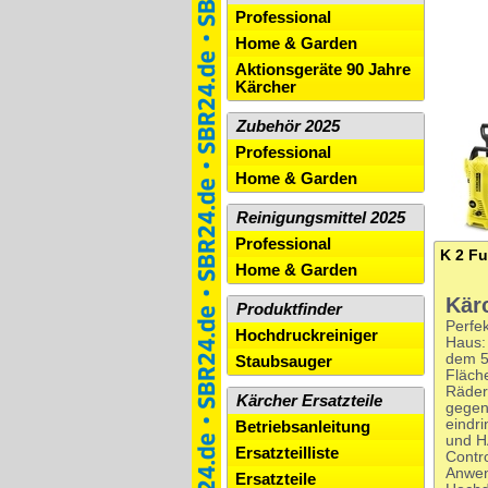
Professional
Home & Garden
Aktionsgeräte 90 Jahre
Kärcher
Zubehör 2025
Professional
Home & Garden
Reinigungsmittel 2025
Professional
K 2 Fu
Home & Garden
Kär
Produktfinder
Perfe
Hochdruckreiniger
Haus:
dem 50
Staubsauger
Fläch
Räder
Kärcher Ersatzteile
gegen
eindr
Betriebsanleitung
und H
Ersatzteilliste
Contro
Anwen
Ersatzteile