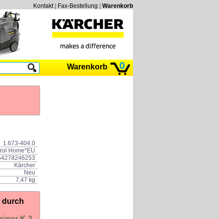
Kontakt
|
Fax-Bestellung
|
Warenkorb
0
Warenkorb
1.673-404.0
ntrol Home*EU
54278246253
Kärcher
Neu
7,47 kg
t durch
niger K 2