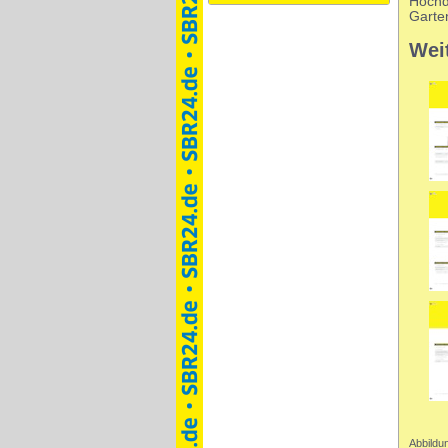
Hochdr
Garte
Wei
Abbildun