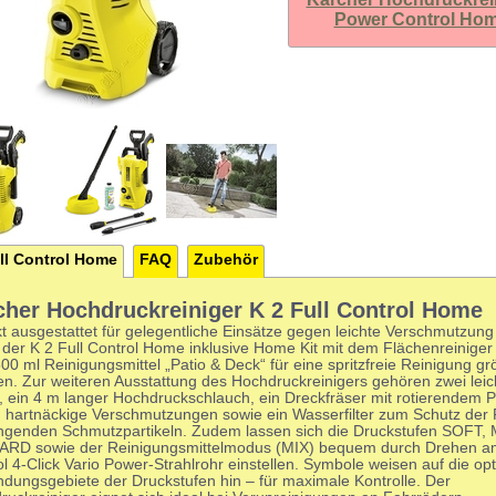
Power Control Ho
ll Control Home
FAQ
Zubehör
cher Hochdruckreiniger K 2 Full Control Home
kt ausgestattet für gelegentliche Einsätze gegen leichte Verschmutzun
 der K 2 Full Control Home inklusive Home Kit mit dem Flächenreinige
0 ml Reinigungsmittel „Patio & Deck“ für eine spritzfreie Reinigung gr
en. Zur weiteren Ausstattung des Hochdruckreinigers gehören zwei lei
, ein 4 m langer Hochdruckschlauch, ein Dreckfräser mit rotierendem P
 hartnäckige Verschmutzungen sowie ein Wasserfilter zum Schutz der
ingenden Schmutzpartikeln. Zudem lassen sich die Druckstufen SOFT
ARD sowie der Reinigungsmittelmodus (MIX) bequem durch Drehen am
l 4-Click Vario Power-Strahlrohr einstellen. Symbole weisen auf die op
dungsgebiete der Druckstufen hin – für maximale Kontrolle. Der