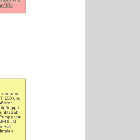
me*EU
g rund ums
r T 150 und
ößerer
chtgängige
unktstrahl
 Pumpe vor
, MEDIUM
 Full
timalen