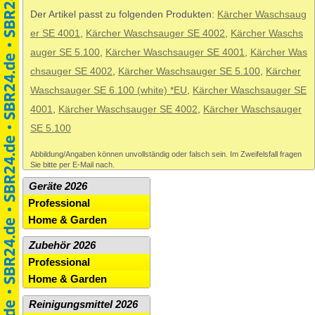
Der Artikel passt zu folgenden Produkten:
Kärcher Waschsaug
er SE 4001
,
Kärcher Waschsauger SE 4002
,
Kärcher Waschs
auger SE 5.100
,
Kärcher Waschsauger SE 4001
,
Kärcher Was
chsauger SE 4002
,
Kärcher Waschsauger SE 5.100
,
Kärcher
Waschsauger SE 6.100 (white) *EU
,
Kärcher Waschsauger SE
4001
,
Kärcher Waschsauger SE 4002
,
Kärcher Waschsauger
SE 5.100
Abbildung/Angaben können unvollständig oder falsch sein. Im Zweifelsfall fragen
Sie bitte per E-Mail nach.
Geräte 2026
Professional
Home & Garden
Zubehör 2026
Professional
Home & Garden
Reinigungsmittel 2026