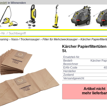
 GmbH
in Winnenden
eaning
Nass-/ Trockensauger
Filter für Mehrzwecksauger
Kärcher Papierfiltert
»
»
»
Kärcher Papierfiltertüten
St.
Ersatzteil-Nr.
Bestell-
Kärcher Papie
Bezeichner
EAN-Code
40
Hersteller
Zustand
Versandgewicht
Artikel nicht
mehr lieferbar