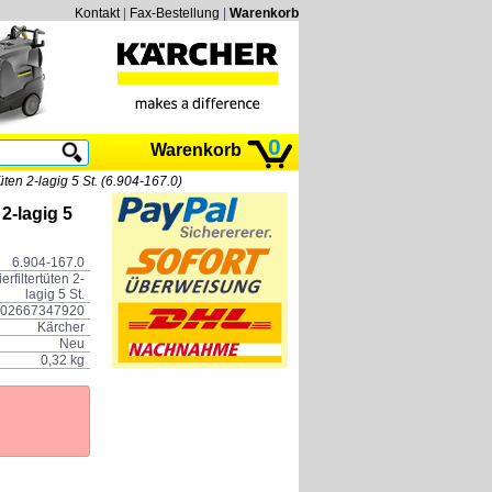
Kontakt
|
Fax-Bestellung
|
Warenkorb
0
Warenkorb
üten 2-lagig 5 St. (6.904-167.0)
 2-lagig 5
6.904-167.0
rfiltertüten 2-
lagig 5 St.
02667347920
Kärcher
Neu
0,32 kg