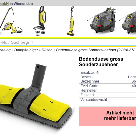
 GmbH
in Winnenden
eaning
Dampfreiniger
Düsen
Bodenduese gross Sonderzubehoer (2.884-278.
»
»
»
Bodenduese gross
Sonderzubehoer
Ersatzteil-Nr.
Bestell-
Bode
Bezeichner
So
EAN-Code
40
Hersteller
Zustand
Versandgewicht
Artikel nicht
mehr lieferbar