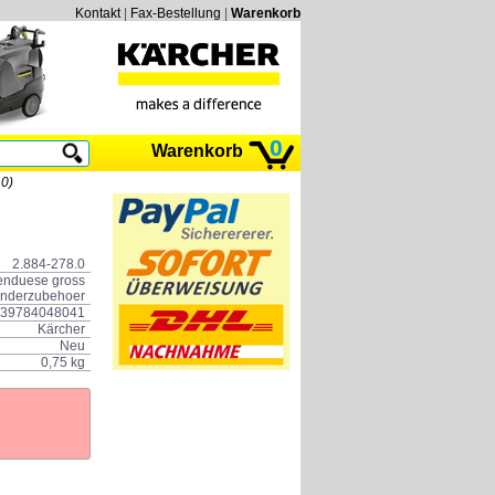
Kontakt
|
Fax-Bestellung
|
Warenkorb
0
Warenkorb
0)
2.884-278.0
nduese gross
nderzubehoer
39784048041
Kärcher
Neu
0,75 kg