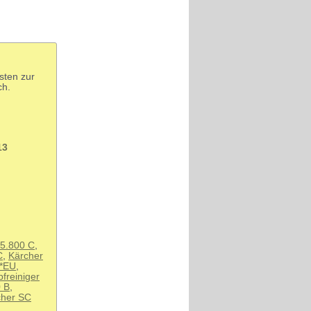
sten zur
ch.
13
 5.800 C
,
C
,
Kärcher
 *EU
,
freiniger
 B
,
cher SC