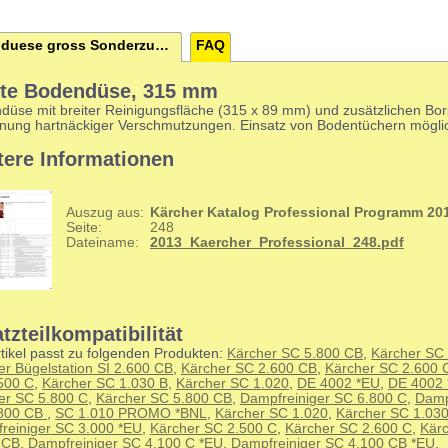
Bodenduese gross Sonderzubehoer
FAQ
ite Bodendüse, 315 mm
düse mit breiter Reinigungsfläche (315 x 89 mm) und zusätzlichen Bor
rnung hartnäckiger Verschmutzungen. Einsatz von Bodentüchern mögli
tere Informationen
Auszug aus:
Kärcher Katalog Professional Programm 20
Seite:
248
Dateiname:
2013_Kaercher_Professional_248.pdf
tzteilkompatibilität
tikel passt zu folgenden Produkten:
Kärcher SC 5.800 CB
,
Kärcher SC
er Bügelstation SI 2.600 CB
,
Kärcher SC 2.600 CB
,
Kärcher SC 2.600 
500 C
,
Kärcher SC 1.030 B
,
Kärcher SC 1.020
,
DE 4002 *EU
,
DE 4002
er SC 5.800 C
,
Kärcher SC 5.800 CB
,
Dampfreiniger SC 6.800 C
,
Damp
.800 CB
,
SC 1.010 PROMO *BNL
,
Kärcher SC 1.020
,
Kärcher SC 1.030
reiniger SC 3.000 *EU
,
Kärcher SC 2.500 C
,
Kärcher SC 2.600 C
,
Kär
 CB
,
Dampfreiniger SC 4.100 C *EU
,
Dampfreiniger SC 4.100 CB *EU
,