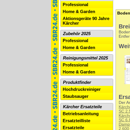
Professional
Home & Garden
Aktionsgeräte 90 Jahre
Kärcher
Bre
Boden
Zubehör 2025
Entfe
Professional
Wei
Home & Garden
Reinigungsmittel 2025
Professional
Home & Garden
Produktfinder
Hochdruckreiniger
Ersa
Staubsauger
Der Ar
Kärcher Ersatzteile
Kärch
SC 2.
Betriebsanleitung
Kärch
SC 6
Ersatzteilliste
Dampf
Ersatzteile
2.600